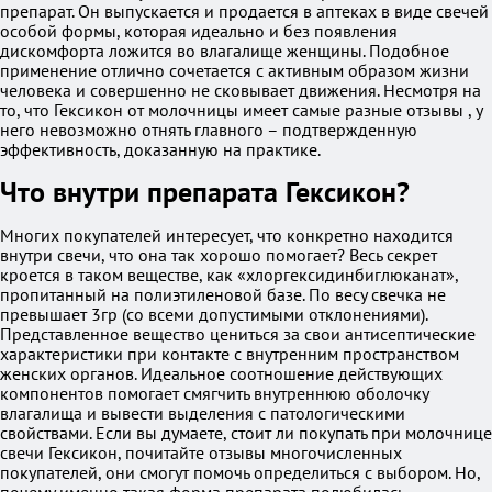
препарат. Он выпускается и продается в аптеках в виде свечей
особой формы, которая идеально и без появления
дискомфорта ложится во влагалище женщины. Подобное
применение отлично сочетается с активным образом жизни
человека и совершенно не сковывает движения. Несмотря на
то, что Гексикон от молочницы имеет самые разные отзывы , у
него невозможно отнять главного – подтвержденную
эффективность, доказанную на практике.
Что внутри препарата Гексикон?
Многих покупателей интересует, что конкретно находится
внутри свечи, что она так хорошо помогает? Весь секрет
кроется в таком веществе, как «хлоргексидинбиглюканат»,
пропитанный на полиэтиленовой базе. По весу свечка не
превышает 3гр (со всеми допустимыми отклонениями).
Представленное вещество цениться за свои антисептические
характеристики при контакте с внутренним пространством
женских органов. Идеальное соотношение действующих
компонентов помогает смягчить внутреннюю оболочку
влагалища и вывести выделения с патологическими
свойствами. Если вы думаете, стоит ли покупать при молочнице
свечи Гексикон, почитайте отзывы многочисленных
покупателей, они смогут помочь определиться с выбором. Но,