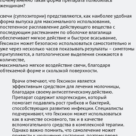
почему именно такая форма препарата полюбилась
женщинам?
свечи (суппозитории) представляются, как наиболее удобная
форма выпуска для максимального использования,
постепенное расплавление действующего вещества с
последующим растеканием по оболочке влагалища
обеспечивает мягкое действие и быстрое всасывание,
Гексикон может безопасно использоваться самостоятельно и
уже через несколько часов показывать результаты – симптомы
притупляются, а патологические выделения снижаются в
количестве,
максимально мягкое воздействие свечи, благодаря
обтекаемой форме и скользкой поверхности.
Врачи отмечают, что Гексикон является
эффективным средством для лечения молочницы,
благодаря своему антисептическому действию.
Препарат содержит хлоргексидин, который
помогает подавлять рост грибков и бактерий,
способствующих развитию инфекции. Специалисты
подчеркивают, что Гексикон может использоваться
как в качестве основного, так и в качестве
вспомогательного средства в комплексной терапии.
Однако важно помнить, что самолечение может
привести к ухудшению состояния, поэтому перед