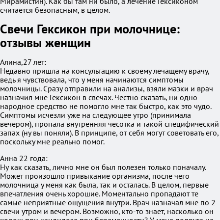
Мирамистин). Как бы там ни было, а лечение Гексиконом
считается безопасным, в целом.
Свечи Гексикон при молочнице:
отзывы женщин
Алина,27 лет:
Недавно пришла на консультацию к своему лечащему врачу,
ведь я чувствовала, что у меня начинаются симптомы
молочницы. Сразу отправили на анализы, взяли мазки и врач
назначил мне Гексикон в свечах. Честно сказать, ни одно
народное средство не помогло мне так быстро, как это чудо.
Симптомы исчезли уже на следующее утро (принимала
вечером), пропала внутренняя чесотка и такой специфический
запах (ну вы поняли). В принципе, от себя могут советовать его,
поскольку мне реально помог.
Анна 22 года:
Ну как сказать, лично мне он был полезен только поначалу.
Может произошло привыкание организма, после чего
молочница у меня как была, так и осталась. В целом, первые
впечатления очень хорошие. Моментально пропадают те
самые неприятные ощущения внутри. Врач назначал мне по 2
свечи утром и вечером. Возможно, кто-то знает, насколько он