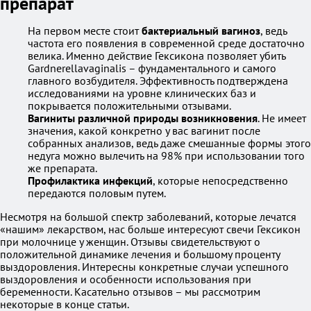
препарат
На первом месте стоит
бактериальный вагиноз
, ведь
частота его появления в современной среде достаточно
велика. Именно действие Гексикона позволяет убить
Gardnerellavaginalis – фундаментального и самого
главного возбудителя. Эффективность подтверждена
исследованиями на уровне клинических баз и
покрывается положительными отзывами.
Вагиниты различной природы возникновения
. Не имеет
значения, какой конкретно у вас вагинит после
собранных анализов, ведь даже смешанные формы этого
недуга можно вылечить на 98% при использовании того
же препарата.
Профилактика инфекций
, которые непосредственно
передаются половым путем.
Несмотря на большой спектр заболеваний, которые лечатся
«нашим» лекарством, нас больше интересуют свечи Гексикон
при молочнице у женщин. Отзывы свидетельствуют о
положительной динамике лечения и большому проценту
выздоровления. Интересны конкретные случаи успешного
выздоровления и особенности использования при
беременности. Касательно отзывов – мы рассмотрим
некоторые в конце статьи.