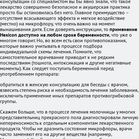
консультации со специалистом вы бы явно знали, что такое
лекарство совершенно безопасное и акушерская практика
просто бы остановилась без него. Главное преимущество –
отсутствие всасывающего эффекта и мягкое воздействие
(местно) на микрофлору, что очень важно на момент
вынашивания дитя. Если доверять инструкции, то
применение
Hexicon доступно на любом сроке беременности
, что уже о
многом говорит. Но, во всем есть свои противопоказания,
которые важно учитывать в процессе подбора
индивидуальной схемы лечения. Помните, что
самостоятельное врачевание приводит к не редким
последствиям (тошнота, интоксикация и другие негативные
моменты). Как следует поступить беременной перед
употреблением препарата:
обратиться в женскую консультацию для беседы с врачом,
взвесить степень риска и необходимость лечения заболевания,
исключить применение иных препаратов противогрибковой
группы.
Скажем больше, что в процессе лечения молочницы у многих
представительниц прекрасного пола диагностировали личную
непереносимость к отдельным компонентам лекарственного
продукта. Чтобы не дразнить состояние микрофлоры, врачи
часто заменяют его на другие вещества (например,