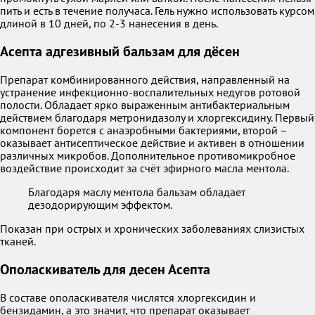
пить и есть в течение получаса. Гель нужно использовать курсом
длиной в 10 дней, по 2-3 нанесения в день.
Асепта адгезивный бальзам для дёсен
Препарат комбинированного действия, направленный на
устранение инфекционно-воспалительных недугов ротовой
полости. Обладает ярко выраженным антибактериальным
действием благодаря метронидазолу и хлоргексидину. Первый
компонент борется с анаэробными бактериями, второй –
оказывает антисептическое действие и активен в отношении
различных микробов. Дополнительное противомикробное
воздействие происходит за счёт эфирного масла ментола.
Благодаря маслу ментола бальзам обладает
дезодорирующим эффектом.
Показан при острых и хронических заболеваниях слизистых
тканей.
Ополаскиватель для десен Асепта
В составе ополаскивателя числятся хлоргексидин и
бензидамин, а это значит, что препарат оказывает