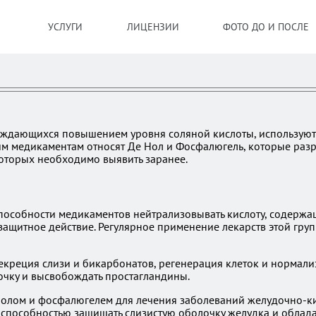
УСЛУГИ
ЛИЦЕНЗИИ
ФОТО ДО И ПОСЛЕ
ждающихся повышением уровня соляной кислоты, используют а
ким медикаментам относят Де Нол и Фосфалюгель, которые ра
оторых необходимо выявить заранее.
особности медикаментов нейтрализовывать кислоту, содержащу
ащитное действие. Регулярное применение лекарств этой гру
екреция слизи и бикарбонатов, регенерация клеток и нормал
лочку и высвобождать простагландины.
нолом и фосфалюгелем для лечения заболеваний желудочно-ки
й способностью защищать слизистую оболочку желудка и облад