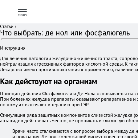
МЕНЮ
Статьи
›
Что выбрать: де нол или фосфалюгель
Инструкция
Для лечения патологий желудочно-кишечного тракта, сопрово
нейтрализация агрессивных факторов кислотной среды. К та
Лекарства имеют противопоказания к применению, наличие к
Как действуют на организм
Принцип действия Фосфалюгеля и Де Нола основывается на сп
При болезнях желудка препараты оказывают репаративное и з
поэтому их включают в терапию при ГЭР.
Стимуляция ряда защитных компонентов слизистой желудка (с
антацидов действовать местно, не проникать в слизистую обо
Врачи часто сталкиваются с вопросом выбора между де 
и показания. Де нол, содержащий висмут, известен свое