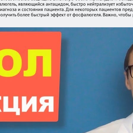
фалюгель, являющийся антацидом, быстро нейтрализует избыточ
диагноза и состояния пациента. Для некоторых пациентов пред
гут получить более быстрый эффект от фосфалюгеля. Важно, чт