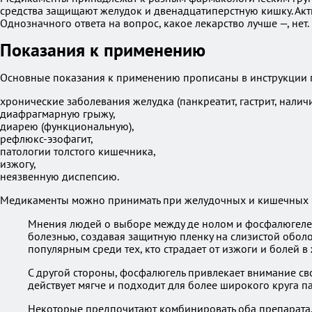
средства защищают желудок и двенадцатиперстную кишку. Ак
Однозначного ответа на вопрос, какое лекарство лучше —, не
Показания к применению
Основные показания к применению прописаны в инструкции п
хронические заболевания желудка (панкреатит, гастрит, налич
диафрагмарную грыжу,
диарею (функциональную),
рефлюкс-эзофагит,
патологии толстого кишечника,
изжогу,
неязвенную диспепсию.
Медикаменты можно принимать при желудочных и кишечных р
Мнения людей о выборе между де нолом и фосфалюгелем 
болезнью, создавая защитную пленку на слизистой оболо
популярным среди тех, кто страдает от изжоги и болей в
С другой стороны, фосфалюгель привлекает внимание сво
действует мягче и подходит для более широкого круга 
Некоторые предпочитают комбинировать оба препарата, 