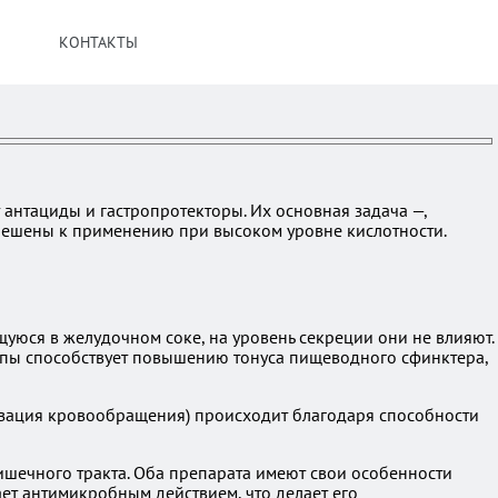
КОНТАКТЫ
нтациды и гастропротекторы. Их основная задача —,
зрешены к применению при высоком уровне кислотности.
юся в желудочном соке, на уровень секреции они не влияют.
ппы способствует повышению тонуса пищеводного сфинктера,
изация кровообращения) происходит благодаря способности
шечного тракта. Оба препарата имеют свои особенности
ает антимикробным действием, что делает его