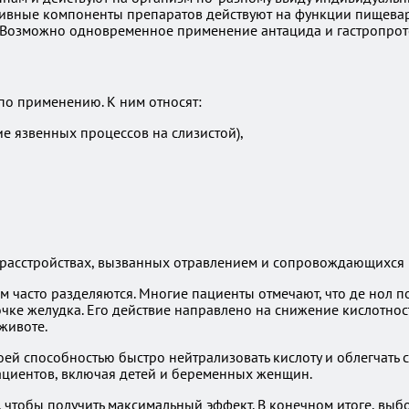
тивные компоненты препаратов действуют на функции пищевар
т. Возможно одновременное применение антацида и гастропрот
о применению. К ним относят:
ие язвенных процессов на слизистой),
асстройствах, вызванных отравлением и сопровождающихся р
часто разделяются. Многие пациенты отмечают, что де нол по
чке желудка. Его действие направлено на снижение кислотнос
 животе.
ей способностью быстро нейтрализовать кислоту и облегчать 
пациентов, включая детей и беременных женщин.
чтобы получить максимальный эффект. В конечном итоге, выб