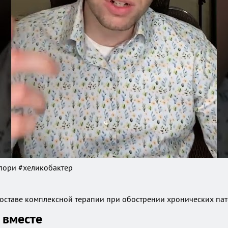
лори #хеликобактер
составе комплексной терапии при обострении хронических па
 вместе