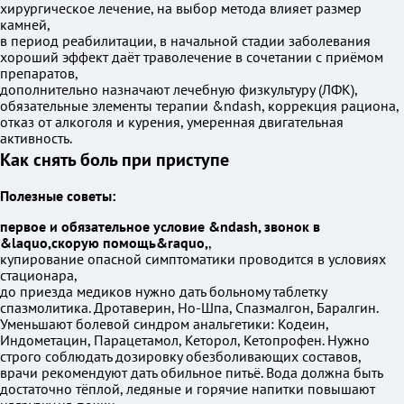
хирургическое лечение, на выбор метода влияет размер
камней,
в период реабилитации, в начальной стадии заболевания
хороший эффект даёт траволечение в сочетании с приёмом
препаратов,
дополнительно назначают лечебную физкультуру (ЛФК),
обязательные элементы терапии &ndash, коррекция рациона,
отказ от алкоголя и курения, умеренная двигательная
активность.
Как снять боль при приступе
Полезные советы:
первое и обязательное условие &ndash, звонок в
&laquo,скорую помощь&raquo,
,
купирование опасной симптоматики проводится в условиях
стационара,
до приезда медиков нужно дать больному таблетку
спазмолитика. Дротаверин, Но-Шпа, Спазмалгон, Баралгин.
Уменьшают болевой синдром анальгетики: Кодеин,
Индометацин, Парацетамол, Кеторол, Кетопрофен. Нужно
строго соблюдать дозировку обезболивающих составов,
врачи рекомендуют дать обильное питьё. Вода должна быть
достаточно тёплой, ледяные и горячие напитки повышают