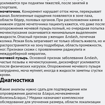
усиливается при поднятии тяжестей, после занятий в
спортзале,
мочеточник.
Конкремент нарушает отток мочи, перекрывает
канал. Болезненные ощущения появляются в зоне паха,
области бёдер, половых органов. При расположении камня в
нижнем отделе мочеточника пациенту кажется, что даже после
опорожнения мочевой пузырь полный, но очередная попытка
мочеиспускания оканчивается минимальным выделением
жидкости. Опасный признак у женщин &ndash, почечная
колика. Резкая боль затрагивает не только область живота, но и
распространяется на зону подреберья, область промежности,
ног. Признаки схожи с проявлениями радикулита и
междурёберной невралгии,
мочевой пузырь.
Основной признак заболевания &ndash,
частые позывы к мочеиспусканию, дискомфорт усиливается
после физических нагрузок. Опорожнение мочевого пузыря
затруднено, моча мутнеет, иногда в жидкости заметны сгустки
крови.
Диагностика
Какие анализы нужно сдать для подтверждения или
опровержения диагноза &laquo,мочекаменная
болезнь&raquo,? Медики назначают комплексное
обследование для уточнения размера, области локализации