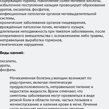
содержащих пурины. Накопление солей мочевой кислоты,
избыточное поступление кальция провоцирует образование
уратов, оксалатов, фосфатов,
инфекционные патологии органов мочевыделительной
системы,
хронические заболевания органов пищеварения,
врождённые патологии почек, мочевого пузыря,
длительная неподвижность при тяжёлом заболевании, после
оперативного вмешательства с осложнениями либо травмы,
неправильная выработка гормонов,
генетические нарушения.
Виды камней:
оксалаты,
ураты,
фосфаты.
Мочекаменная болезнь у женщин возникает по
ряду причин, включая генетическую
предрасположенность, неправильное питание и
недостаток жидкости. Врачи отмечают, что
симптомы заболевания могут проявляться в виде
резкой боли в области почек, частых позывов к
мочеиспусканию и наличия крови в моче. Лечение
часто включает медикаментозную терапию,