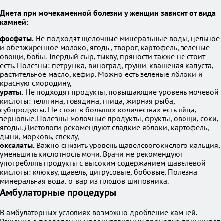
Диета при мочекаменной болезни у женщин зависит от вида
камней:
фосфаты.
Не подходят щелочные минеральные воды, цельное
и обезжиренное молоко, ягоды, творог, картофель, зелёные
овощи, бобы. Твёрдый сыр, тыкву, пряности также не стоит
есть. Полезны: петрушка, виноград, груши, квашеная капуста,
растительное масло, кефир. Можно есть зелёные яблоки и
красную смородину,
ураты.
Не подходят продукты, повышающие уровень мочевой
кислоты: телятина, говядина, птица, жирная рыба,
субпродукты. Не стоит в больших количествах есть яйца,
зерновые. Полезны молочные продукты, фрукты, овощи, соки,
ягоды. Диетологи рекомендуют сладкие яблоки, картофель,
дыни, морковь, свёклу,
оксалаты.
Важно снизить уровень щавелевогокислого кальция,
уменьшить кислотность мочи. Врачи не рекомендуют
употреблять продукты с высоким содержанием щавелевой
кислоты: клюкву, щавель, цитрусовые, бобовые. Полезна
минеральная вода, отвар из плодов шиповника.
Амбулаторные процедуры
В амбулаторных условиях возможно дробление камней.