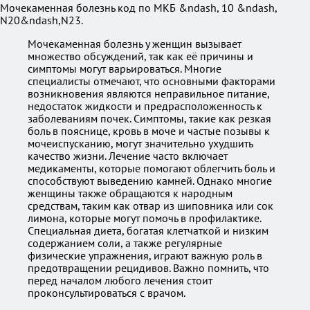
Мочекаменная болезнь код по МКБ &ndash, 10 &ndash,
N20&ndash,N23.
Мочекаменная болезнь у женщин вызывает
множество обсуждений, так как её причины и
симптомы могут варьироваться. Многие
специалисты отмечают, что основными факторами
возникновения являются неправильное питание,
недостаток жидкости и предрасположенность к
заболеваниям почек. Симптомы, такие как резкая
боль в пояснице, кровь в моче и частые позывы к
мочеиспусканию, могут значительно ухудшить
качество жизни. Лечение часто включает
медикаменты, которые помогают облегчить боль и
способствуют выведению камней. Однако многие
женщины также обращаются к народным
средствам, таким как отвар из шиповника или сок
лимона, которые могут помочь в профилактике.
Специальная диета, богатая клетчаткой и низким
содержанием соли, а также регулярные
физические упражнения, играют важную роль в
предотвращении рецидивов. Важно помнить, что
перед началом любого лечения стоит
проконсультироваться с врачом.