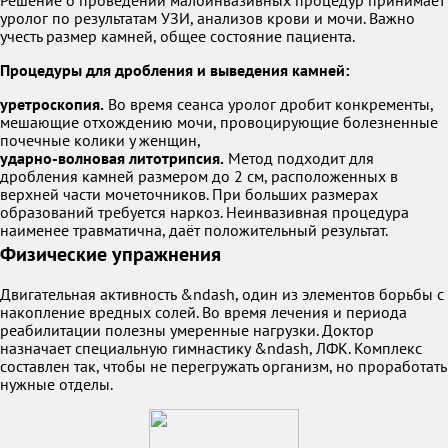
Решение о проведении малоинвазивных процедур принимает
уролог по результатам УЗИ, анализов крови и мочи. Важно
учесть размер камней, общее состояние пациента.
Процедуры для дробления и выведения камней:
уретроскопия.
Во время сеанса уролог дробит конкременты,
мешающие отхождению мочи, провоцирующие болезненные
почечные колики у женщин,
ударно-волновая литотрипсия.
Метод подходит для
дробления камней размером до 2 см, расположенных в
верхней части мочеточников. При больших размерах
образований требуется наркоз. Неинвазивная процедура
наименее травматична, даёт положительный результат.
Физические упражнения
Двигательная активность &ndash, один из элементов борьбы с
накопление вредных солей. Во время лечения и периода
реабилитации полезны умеренные нагрузки. Доктор
назначает специальную гимнастику &ndash, ЛФК. Комплекс
составлен так, чтобы не перегружать организм, но проработать
нужные отделы.