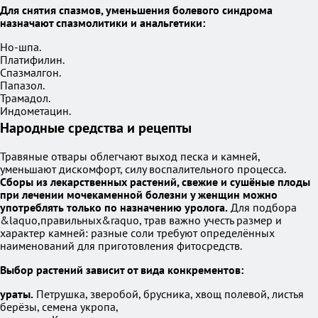
Для снятия спазмов, уменьшения болевого синдрома
назначают спазмолитики и анальгетики:
Но-шпа.
Платифилин.
Спазмалгон.
Папазол.
Трамадол.
Индометацин.
Народные средства и рецепты
Травяные отвары облегчают выход песка и камней,
уменьшают дискомфорт, силу воспалительного процесса.
Сборы из лекарственных растений, свежие и сушёные плоды
при лечении мочекаменной болезни у женщин можно
употреблять только по назначению уролога.
Для подбора
&laquo,правильных&raquo, трав важно учесть размер и
характер камней: разные соли требуют определённых
наименований для приготовления фитосредств.
Выбор растений зависит от вида конкрементов:
ураты.
Петрушка, зверобой, брусника, хвощ полевой, листья
берёзы, семена укропа,