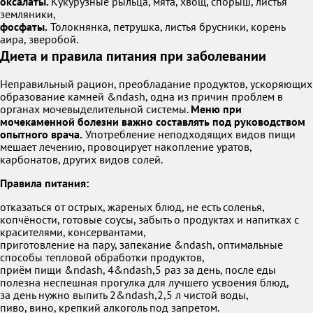
оксалаты.
Кукурузные рыльца, мята, хвощ, спорыш, листья
земляники,
фосфаты.
Толокнянка, петрушка, листья брусники, корень
аира, зверобой.
Диета и правила питания при заболевании
Неправильный рацион, преобладание продуктов, ускоряющих
образование камней &ndash, одна из причин проблем в
органах мочевыделительной системы.
Меню при
мочекаменной болезни важно составлять под руководством
опытного врача.
Употребление неподходящих видов пищи
мешает лечению, провоцирует накопление уратов,
карбонатов, других видов солей.
Правила питания:
отказаться от острых, жареных блюд, не есть соленья,
копчёности, готовые соусы, забыть о продуктах и напитках с
красителями, консервантами,
приготовление на пару, запекание &ndash, оптимальные
способы тепловой обработки продуктов,
приём пищи &ndash, 4&ndash,5 раз за день, после еды
полезна неспешная прогулка для лучшего усвоения блюд,
за день нужно выпить 2&ndash,2,5 л чистой воды,
пиво, вино, крепкий алкоголь под запретом.