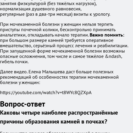
занятия физкультурой (без тяжёлых нагрузок),
нормализация душевного равновесия,
регулярные (раз в два-три месяца) визиты к урологу.
При мочекаменной болезни у женщин нельзя терпеть
приступы почечной колики, бесконтрольно принимать
анальгетики, откладывать начало терапии.
Важно помнить:
при большом размере камней требуется оперативное
вмешательство, серьёзный процесс лечения и реабилитации.
При запущенной форме мочекаменной болезни возможны
опасные осложнения, том числе и самое тяжёлое &ndash,
гибель почки.
Далее видео. Елена Малышева даст больше полезных
рекомендаций об особенностях терапии мочекаменной
болезни у женщин:
https://youtube.com/watch?v=t8WYc8QZXpA
Вопрос-ответ
Каковы четыре наиболее распространённые
причины образования камней в почках?