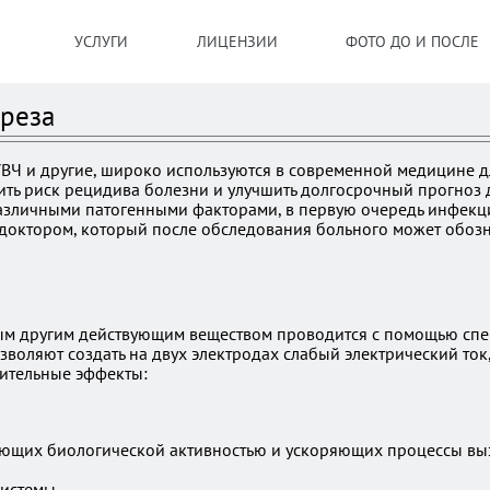
УСЛУГИ
ЛИЦЕНЗИИ
ФОТО ДО И ПОСЛЕ
реза
ВЧ и другие, широко используются в современной медицине д
зить риск рецидива болезни и улучшить долгосрочный прогноз
азличными патогенными факторами, в первую очередь инфекци
 доктором, который после обследования больного может обоз
м другим действующим веществом проводится с помощью специ
воляют создать на двух электродах слабый электрический ток
ительные эффекты:
ающих биологической активностью и ускоряющих процессы вы
истемы,