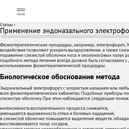
МЕНЮ
Статьи
›
Применение эндоназального электрофо
Физиотерапевтические процедуры, например, электрофорез, У
воздействия позволяют ускорить выздоровление, а также сни
поражении слизистой оболочки носа и околоносовых пазух р
подобного метода лечения всегда должно быть согласовано с
использованию физиотерапевтической процедуры.
Биологическое обоснование метода
Эндоназальный электрофорез с хлористым кальцием или любы
всех физиотерапевтических кабинетах. Подобные приборы поз
слизистую оболочку. При этом наблюдаются следующие полож
интенсивность воспалительного процесса снижается,
уменьшается выраженность отека и болевых ощущений,
в слизистой оболочке повышается выделение веществ, облад
восстанавливается тонус сосудов,
улучшается местное кровообращение и активность иммунной с