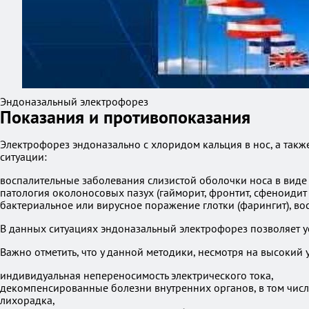
Эндоназальный электрофорез
Показания и противопоказания
Электрофорез эндоназально с хлоридом кальция в нос, а такж
ситуации:
воспалительные заболевания слизистой оболочки носа в виде 
патология околоносовых пазух (гайморит, фронтит, сфеноидит и
бактериальное или вирусное поражение глотки (фарингит), во
В данных ситуациях эндоназальный электрофорез позволяет у
Важно отметить, что у данной методики, несмотря на высоки
индивидуальная непереносимость электрического тока,
декомпенсированные болезни внутренних органов, в том числ
лихорадка,