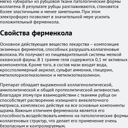
мягко «убирать» из рубцовой ткани патологические формы
коллагена. В результате рубцы разглаживаются, становятся
более эластичными и менее заметными. При этом
электрофорез позволяет в значительной мере усилить
положительный ферменкола.
Свойства ферменкола
Основное действующее вещество лекарства – композиция
энзимных ферментов, способных разрушать коллагеновые
волокна. Их получают из пищеварительной системы мелкой
океанской фауны. В 1 грамме геля содержится 0,1 мг активных
компонентов. Кроме того, в состав мази входят вода,
кроссполимерный акрилат, сульфат аммония, глицерин,
метилхлоризотиазолинон и метилизотиазолинон.
Препарат обладает выраженной коллагенолитической,
амилолитической и общей протеолитической активностью.
Благодаря этому при взаимодействии с тканями рубца он
способствует растворению излишнего внеклеточного
матрикса, комплексно действуя на все основные компоненты
шрама. Важным отличием ферменкола является его
способность воздействовать именно на патологические формы
коллагеновых структур, что делает его применение очень
безопасным и контролируемым.