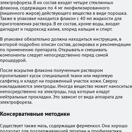
электрофореза. В их состав входят четыре стеклянных
флакона, содержащих по 4 мг лиофилизированного
(лишенного жиров) действующего вещества в виде порошка.
Также в упаковке находится флакон с 40 мл жидкости для
приготовления раствора. В ее состав, кроме воды, входят
дигидрат и гидроксид калия, хлорид кальция и спирт.
В упаковке обязательно должна находиться инструкция, в
которой подробно описан состав, дозировка и рекомендации
по применению препарата. Открывать и смешивать
компоненты следует непосредственно перед самой
процедурой.
После вскрытия флакона полученным раствором
пропитывают кусок специальной ткани или марлевую
салфетку, и кладут на пораженный участок кожи. Сверху
накладываются электроды. Иногда вещество может наноситься
непосредственно на электроды, под которые кладут
нейтральные прокладки. Это зависит от вида аппарата для
электрофореза.
Консервативные методики
Существует также мазь, содержащая ферменкол. Она хорошо
подходит для поддерживающей терапии и профилактики