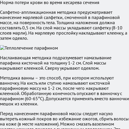
Норма потери крови во время кесарева сечения
Салфетно-аппликационная методика предусматривает
нанесение марлевой салфетки, смоченной в парафиновой
массе, на поверхность тела. Толщина наложения должна
составлять 0,5 см. На слой массы укладывают салфетку (8-10
слоев марли). На марлевую прослойку накладывают клеенку, а
затем одеяло.
Наслаивающая методика подразумевает намазывание
парафина кисточкой на толщину 1-2 см. Слой массы
накрывают клеенкой. Сверху укрывают одеялом.
Методика ванны – это способ, при котором используют
ванночку. На кисть или ступню намазывают кисточкой
парафиновую массу на 1-2 см, после чего накрывают
клеенкой. Обработанную конечность опускают в ванночку с
парафином (60-65°С). Допускается применять вместо ванночки
мешок из клеенки.
Перед нанесением парафиновой массы следует насухо
вытереть кожный покров во избежание ожогов, сбрить волосы
на коже (в месте наложения). Можно смазать вазелином