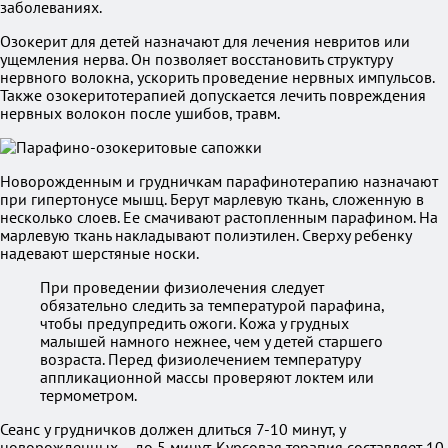
заболеваниях.
Озокерит для детей назначают для лечения невритов или
ущемления нерва. Он позволяет восстановить структуру
нервного волокна, ускорить проведение нервных импульсов.
Также озокеритотерапией допускается лечить повреждения
нервных волокон после ушибов, травм.
Новорожденным и грудничкам парафинотерапию назначают
при гипертонусе мышц. Берут марлевую ткань, сложенную в
несколько слоев. Ее смачивают растопленным парафином. На
марлевую ткань накладывают полиэтилен. Сверху ребенку
надевают шерстяные носки.
При проведении физиолечения следует
обязательно следить за температурой парафина,
чтобы предупредить ожоги. Кожа у грудных
малышей намного нежнее, чем у детей старшего
возраста. Перед физиолечением температуру
аппликационной массы проверяют локтем или
термометром.
Сеанс у грудничков должен длиться 7-10 минут, у
новорожденных – до 5 минут. Курсовая терапия составляет 10