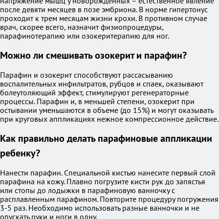
напряжение мышц у новорожденных – естественное явление
после девяти месяцев в позе эмбриона. В норме гипертонус
проходит к трем месяцам жизни крохи. В противном случае
врач, скорее всего, назначит физиопроцедуры,
парафинотерапию или озокеритерапию для ног.
Можно ли смешивать озокерит и парафин?
Парафин и озокерит способствуют рассасыванию
воспалительных инфильтратов, рубцов и спаек, оказывают
болеутоляющий эффект, стимулируют регенераторные
процессы. Парафин и, в меньшей степени, озокерит при
остывании уменьшаются в объеме (до 15%) и могут оказывать
при круговых аппликациях нежное компрессионное действие.
Как правильно делать парафиновые аппликации
ребенку?
Нанести парафин. Специальной кистью нанесите первый слой
парафина на кожу. Плавно погрузите кисти рук до запястья
или стопы до лодыжки в парафиновую ванночку с
расплавленным парафином. Повторите процедуру погружения
3-5 раз. Необходимо использовать разные ванночки и не
опускать руки и ноги в одну.