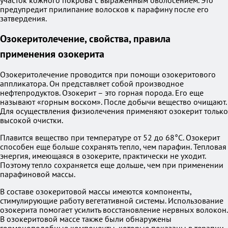
участок кожного покрова с выраженным оволосением. Это
предупредит прилипание волосков к парафину после его
затвердения.
Озокеритолечение, свойства, правила
применения озокерита
Озокеритолечение проводится при помощи озокеритового
аппликатора. Он представляет собой производное
нефтепродуктов. Озокерит – это горная порода. Его еще
называют «горным воском». После добычи вещество очищают.
Для осуществления физиолечения применяют озокерит только
высокой очистки.
Плавится вещество при температуре от 52 до 68°С. Озокерит
способен еще больше сохранять тепло, чем парафин. Тепловая
энергия, имеющаяся в озокерите, практически не уходит.
Поэтому тепло сохраняется еще дольше, чем при применении
парафиновой массы.
В составе озокеритовой массы имеются компоненты,
стимулирующие работу вегетативной системы. Использование
озокерита помогает усилить восстановление нервных волокон.
В озокеритовой массе также были обнаружены