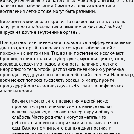
Возбудителем являются патогенные микроорганизмы, от этого
зависит тип заболевания. Симптомы для каждого типа
воспаления легких тоже могут быть разными.
Биохимический анализ крови. Позволяет выяснить степень
запущенности заболевания и влияние инфекции/грибка/
вируса на другие внутренние органы.
При диагностике пневмонии проводится дифференциальный
диагноз, который позволяет отсечь ряд заболеваний с
похожими симптомами. Так, врачи постепенно исключают
бронхит, ларинготрахеит, туберкулез, мусковисцидоз, корь,
коклюш, сердечную недостаточность, наличие в легких
инородного тела. Чтобы распознать пневмонию у ребенка
проводят ряд других анализов и действий с детьми. Например,
врач может попросить сделать реакцию манту, пройти
процедуру бронхоскопии, сделать ЭКГ или специфические
анализы крови.
Врачи отмечают, что пневмония у детей может
проявляться различными симптомами, включая
кашель, одышку, высокую температуру и общую
слабость. Часто родители могут заметить, что
ребёнок становится капризным и отказывается от
еды. Важно помнить, что ранняя диагностика и
лечение играют ключевую роль в предотвращении