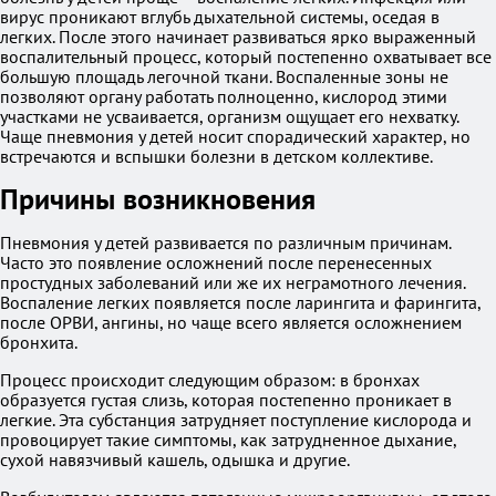
вирус проникают вглубь дыхательной системы, оседая в
легких. После этого начинает развиваться ярко выраженный
воспалительный процесс, который постепенно охватывает все
большую площадь легочной ткани. Воспаленные зоны не
позволяют органу работать полноценно, кислород этими
участками не усваивается, организм ощущает его нехватку.
Чаще пневмония у детей носит спорадический характер, но
встречаются и вспышки болезни в детском коллективе.
Причины возникновения
Пневмония у детей развивается по различным причинам.
Часто это появление осложнений после перенесенных
простудных заболеваний или же их неграмотного лечения.
Воспаление легких появляется после ларингита и фарингита,
после ОРВИ, ангины, но чаще всего является осложнением
бронхита.
Процесс происходит следующим образом: в бронхах
образуется густая слизь, которая постепенно проникает в
легкие. Эта субстанция затрудняет поступление кислорода и
провоцирует такие симптомы, как затрудненное дыхание,
сухой навязчивый кашель, одышка и другие.