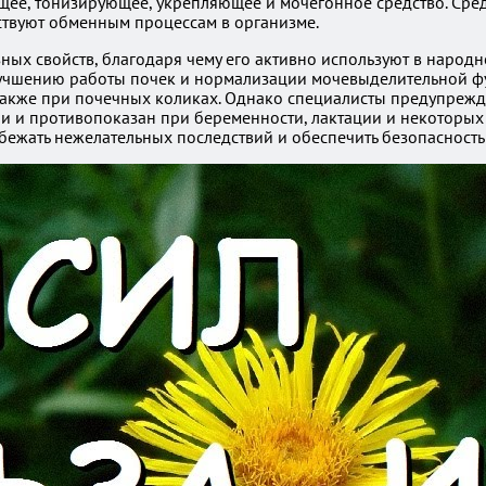
щее, тонизирующее, укрепляющее и мочегонное средство. Сре
ствуют обменным процессам в организме.
ных свойств, благодаря чему его активно используют в народ
учшению работы почек и нормализации мочевыделительной фун
также при почечных коликах. Однако специалисты предупреж
ии и противопоказан при беременности, лактации и некоторых
бежать нежелательных последствий и обеспечить безопасность