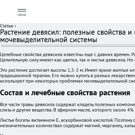
МЕНЮ
Статьи
›
Растение девясил: полезные свойства и
мочевыделительной системы
Целебные свойства девясила известны еще с давних времен. Ра
Целительную силу имеют как цветки, так и листья девясила. Но
Это растение достигает высоты 1,5-2 м. Имеет яркие желтые и
традиционной терапии. Его можно купить в разных лекарстве
используют при некоторых проблемах мочевыделительной сис
Состав и лечебные свойства растения
Все части травы девясила содержат кладезь полезных компонен
слизь и другие вещества. В эфирном масле, которого около 4% в
Листья богаты витамином Е, аскорбиновой кислотой. Поэтому 
незначительных количествах содержат магний, марганец, кальц