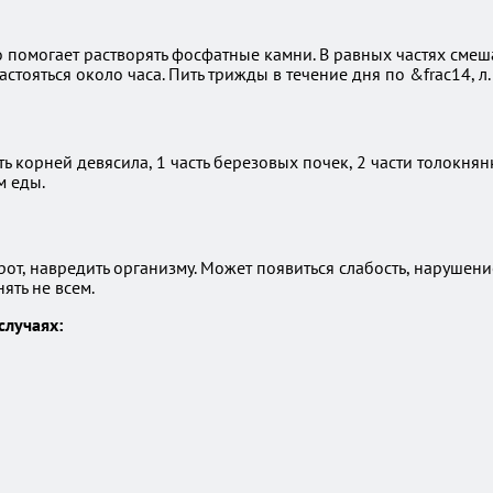
помогает растворять фосфатные камни. В равных частях смешат
астояться около часа. Пить трижды в течение дня по &frac14, л.
сть корней девясила, 1 часть березовых почек, 2 части толокнян
м еды.
от, навредить организму. Может появиться слабость, нарушен
ять не всем.
случаях: