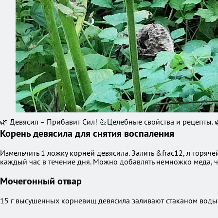
🌿 Девясил – Прибавит Сил! 💪Целебные свойства и рецепты. 
Корень девясила для снятия воспаления
Измельчить 1 ложку корней девясила. Залить &frac12, л горячей 
каждый час в течение дня. Можно добавлять немножко меда, ч
Мочегонный отвар
15 г высушенных корневищ девясила заливают стаканом воды. 