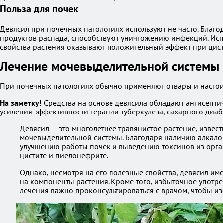
Польза для почек
Девясил при почечных патологиях используют не часто. Благ
продуктов распада, способствуют уничтожению инфекций. Ис
свойства растения оказывают положительный эффект при цис
Лечение мочевыделительной системы
При почечных патологиях обычно применяют отвары и настои 
На заметку!
Средства на основе девясила обладают антисепти
усиления эффективности терапии туберкулеза, сахарного диаб
Девясил — это многолетнее травянистое растение, извес
мочевыделительной системы. Благодаря наличию алкало
улучшению работы почек и выведению токсинов из орга
цистите и пиелонефрите.
Однако, несмотря на его полезные свойства, девясил им
на компоненты растения. Кроме того, избыточное употр
лечения важно проконсультироваться с врачом, чтобы и