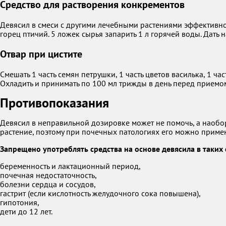
Средство для растворения конкрементов
Девясил в смеси с другими лечебными растениями эффективно 
горец птичий. 5 ложек сырья запарить 1 л горячей воды. Дать н
Отвар при цистите
Смешать 1 часть семян петрушки, 1 часть цветов василька, 1 ча
Охладить и принимать по 100 мл трижды в день перед приемо
Противопоказания
Девясил в неправильной дозировке может не помочь, а наобор
растение, поэтому при почечных патологиях его можно примен
Запрещено употреблять средства на основе девясила в таких 
беременность и лактационный период,
почечная недостаточность,
болезни сердца и сосудов,
гастрит (если кислотность желудочного сока повышена),
гипотония,
дети до 12 лет.