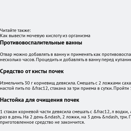
Читайте также:
Как вывести мочевую кислоту из организма
Противовоспалительные ванны
Отвар можно добавлять в ванну и применять как противовоспа
несколько часов. Процедить и добавлять в ванну перед купани
Средство от кисты почек
Измельчить 30 г корневищ девясила. Смешать с 2 ложками сахар
настой пить по &frac12, стакана за три приема в сутки. Пройт
Настойка для очищения почек
1 стакан корневой части девясила смешать с &frac12, л водки,
раз в день. На 2 день &ndash, 2 ложки, на 3 день &ndash, три
приготовленное средство не закончится.