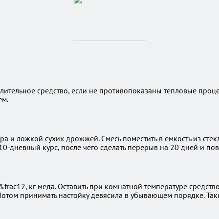
лительное средство, если не противопоказаны тепловые процед
ем.
а и ложкой сухих дрожжей. Смесь поместить в емкость из стекла
и 10-дневный курс, после чего сделать перерыв на 20 дней и по
 &frac12, кг меда. Оставить при комнатной температуре средств
. Потом принимать настойку девясила в убывающем порядке. Так