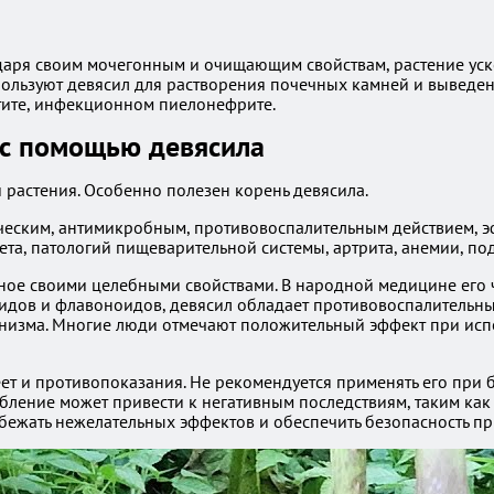
одаря своим мочегонным и очищающим свойствам, растение уск
пользуют девясил для растворения почечных камней и выведе
тите, инфекционном пиелонефрите.
 с помощью девясила
растения. Особенно полезен корень девясила.
ческим, антимикробным, противовоспалительным действием, э
ета, патологий пищеварительной системы, артрита, анемии, по
тное своими целебными свойствами. В народной медицине его 
идов и флавоноидов, девясил обладает противовоспалительны
низма. Многие люди отмечают положительный эффект при испо
еет и противопоказания. Не рекомендуется применять его при 
ебление может привести к негативным последствиям, таким ка
збежать нежелательных эффектов и обеспечить безопасность п