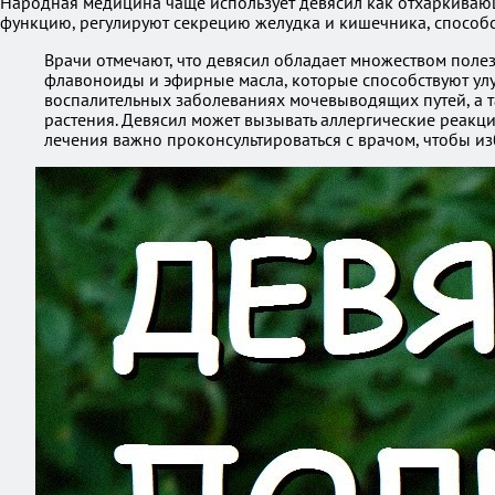
Народная медицина чаще использует девясил как отхаркиваю
функцию, регулируют секрецию желудка и кишечника, способ
Врачи отмечают, что девясил обладает множеством полез
флавоноиды и эфирные масла, которые способствуют ул
воспалительных заболеваниях мочевыводящих путей, а 
растения. Девясил может вызывать аллергические реакц
лечения важно проконсультироваться с врачом, чтобы из