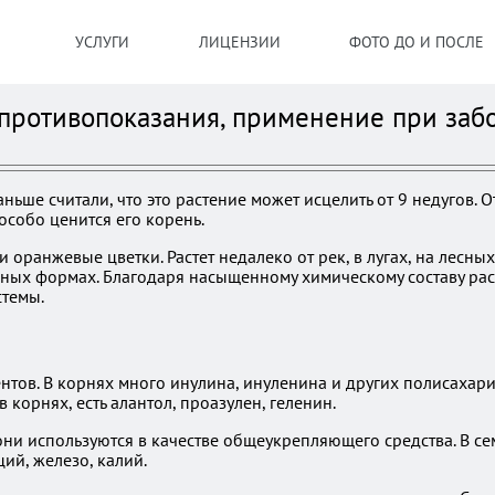
УСЛУГИ
ЛИЦЕНЗИИ
ФОТО ДО И ПОСЛЕ
 противопоказания, применение при заб
ньше считали, что это растение может исцелить от 9 недугов. 
 особо ценится его корень.
ли оранжевые цветки. Растет недалеко от рек, в лугах, на лес
нных формах. Благодаря насыщенному химическому составу рас
темы.
тов. В корнях много инулина, инуленина и других полисахаридо
 корнях, есть алантол, проазулен, геленин.
они используются в качестве общеукрепляющего средства. В се
ий, железо, калий.