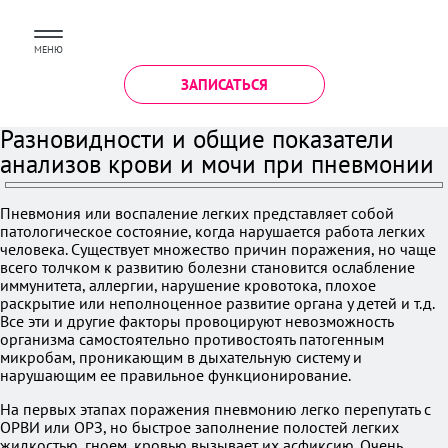
МЕНЮ
ЗАПИСАТЬСЯ
Разновидности и общие показатели
анализов крови и мочи при пневмонии
Пневмония или воспаление легких представляет собой
патологическое состояние, когда нарушается работа легких
человека. Существует множество причин поражения, но чаще
всего толчком к развитию болезни становится ослабление
иммунитета, аллергии, нарушение кровотока, плохое
раскрытие или неполноценное развитие органа у детей и т.д.
Все эти и другие факторы провоцируют невозможность
организма самостоятельно противостоять патогенным
микробам, проникающим в дыхательную систему и
нарушающим ее правильное функционирование.
На первых этапах поражения пневмонию легко перепутать с
ОРВИ или ОРЗ, но быстрое заполнение полостей легких
жидкостью, гноем, кровью вызывает их асфиксию. Очень