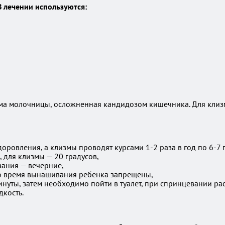
 лечении используются:
ма молочницы, осложненная кандидозом кишечника. Для клизм
ровления, а клизмы проводят курсами 1-2 раза в год по 6-7 
 для клизмы — 20 градусов,
вания — вечерние,
во время вынашивания ребенка запрещены,
нуты, затем необходимо пойти в туалет, при спринцевании ра
дкость.