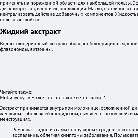
применять на пораженной области для наибольшей пользы. Эфи
для компрессов, ванночек, аппликаций. Масло, в отличие от о
нейтрализовать действие добавочных компонентов. Жидкость г
полезных свойств.
Жидкий экстракт
Водно-глицериновый экстракт обладает бактерицидным, кров
флавоноиды, витамины.
Читайте также:
Мобилункус в мазке: что это такое и что значит?
Экстракт принимается внутрь при молочнице, осложненной дис
женщины, заболевшей кандидозом, выявлена эрозия шейки мат
менструациях.
Ромашка — одно из самых популярных средств, о которо
воспаление, облегчая симптомы заболевания. Пользова