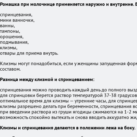
Ромашка при молочнице
применяется наружно и внутренне. В
спринцевания,
мини ванночки,
ванны,
тампоны,
орошения,
подмывания,
клизмы,
отвары для приема внутрь.
Клизмы могут понадобиться, если у женщины запущенная фор
составом.
Разница между клизмой и спринцеванием:
спринцевания можно проводить каждый день до полного выздо
для спринцовки берется раствор температурой 37-38 градусов,
оптимальное время для клизмы — утренние часы, для спринце
клизмы разрешено делать при беременности, спринцевания 
при введении раствора из груши ягодицы сжимаются на 1-2 ми
возможность спокойно вытекать и снова вводить аккуратно жи
Клизмы и спринцевания делаются в положении лежа на боку.