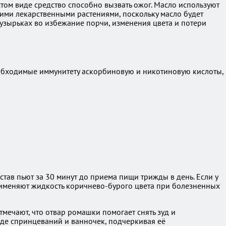
том виде средство способно вызвать ожог. Масло используют
угими лекарственными растениями, поскольку масло будет
узырьках во избежание порчи, изменения цвета и потери
обходимые иммунитету аскорбиновую и никотиновую кислоты,
тав пьют за 30 минут до приема пищи трижды в день. Если у
рименяют жидкость коричнево-бурого цвета при болезненных
ечают, что отвар ромашки помогает снять зуд и
де спринцеваний и ванночек, подчеркивая её