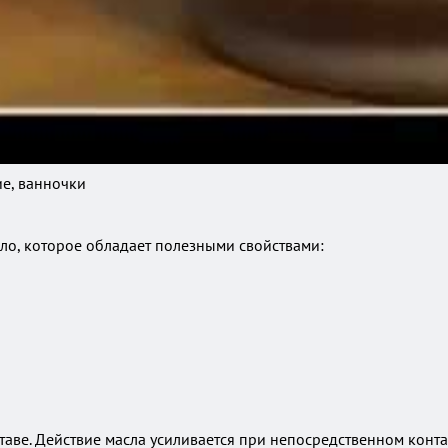
е, ванночки
о, которое обладает полезными свойствами:
ставе. Действие масла усиливается при непосредственном конт