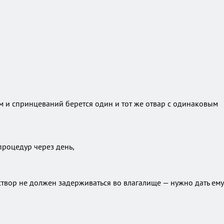
 и спринцеваний берется один и тот же отвар с одинаковым
процедур через день,
створ не должен задерживаться во влагалище — нужно дать ему