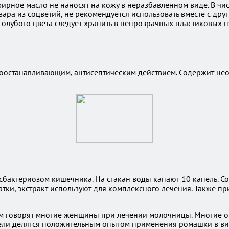
рное масло не наносят на кожу в неразбавленном виде. В чис
твара из соцветий, не рекомендуется использовать вместе с др
олубого цвета следует хранить в непрозрачных пластиковых п
оостанавливающим, антисептическим действием. Содержит не
бактериозом кишечника. На стакан воды капают 10 капель. Сос
ки, экстракт используют для комплексного лечения. Также п
м говорят многие женщины при лечении молочницы. Многие отм
тели делятся положительным опытом применения ромашки в ви