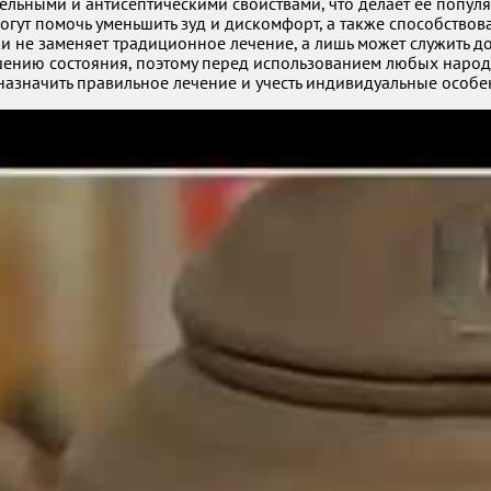
ельными и антисептическими свойствами, что делает её попу
огут помочь уменьшить зуд и дискомфорт, а также способствов
 не заменяет традиционное лечение, а лишь может служить д
шению состояния, поэтому перед использованием любых народ
азначить правильное лечение и учесть индивидуальные особе