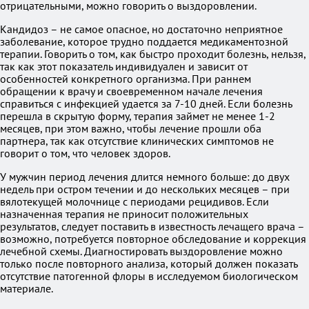
отрицательными, можно говорить о выздоровлении.
Кандидоз – не самое опасное, но достаточно неприятное
заболевание, которое трудно поддается медикаментозной
терапии. Говорить о том, как быстро проходит болезнь, нельзя,
так как этот показатель индивидуален и зависит от
особенностей конкретного организма. При раннем
обращении к врачу и своевременном начале лечения
справиться с инфекцией удается за 7-10 дней. Если болезнь
перешла в скрытую форму, терапия займет не менее 1-2
месяцев, при этом важно, чтобы лечение прошли оба
партнера, так как отсутствие клинических симптомов не
говорит о том, что человек здоров.
У мужчин период лечения длится немного больше: до двух
недель при остром течении и до нескольких месяцев – при
вялотекущей молочнице с периодами рецидивов. Если
назначенная терапия не приносит положительных
результатов, следует поставить в известность лечащего врача –
возможно, потребуется повторное обследование и коррекция
лечебной схемы. Диагностировать выздоровление можно
только после повторного анализа, который должен показать
отсутствие патогенной флоры в исследуемом биологическом
материале.