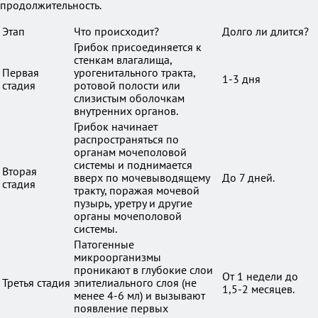
продолжительность.
Этап
Что происходит?
Долго ли длится?
Грибок присоединяется к
стенкам влагалища,
Первая
урогенитального тракта,
1-3 дня
стадия
ротовой полости или
слизистым оболочкам
внутренних органов.
Грибок начинает
распространяться по
органам мочеполовой
системы и поднимается
Вторая
вверх по мочевыводящему
До 7 дней.
стадия
тракту, поражая мочевой
пузырь, уретру и другие
органы мочеполовой
системы.
Патогенные
микроорганизмы
проникают в глубокие слои
От 1 недели до
Третья стадия
эпителиального слоя (не
1,5-2 месяцев.
менее 4-6 мл) и вызывают
появление первых