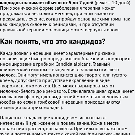
кандидоза занимает обычно от 5 до 7 дней
(реже – 10 дней).
При хронической форме заболевания терапия может
продолжаться несколько месяцев, при этом важно не
прекращать лечение, когда пройдут основные симптомы, так
как кандидоз склонен к рецидивам, и при отсутствии
правильной терапии молочница может вернуться вновь.
Как понять, что это кандидоз?
Кандидозная инфекция имеет характерные признаки,
позволяющие быстро определить тип болезни и заподозрить
инфицирование грибком Candida albicans. Главный
клинический симптом – выделения с запахом скисшего
молока. Они могут иметь консистенцию творога или густого
крема, допускается присутствие вкраплений в виде
творожистых комочков. Цвет может варьироваться от
молочно-белого до кремового. Если влагалищная среда имеет
смешанную флору, цвет выделений может стать желтоватым
(особенно если к грибковой инфекции присоединяются
хламидии или трихомонады).
Пациенты, страдающие кандидозом, испытывают
интенсивный зуд, жжение и покалывание. Кожа в месте
поражения краснеет, воспаляется. При сильно выраженном
зуде и постоянном контакте с кожей рук (при расчесывании)