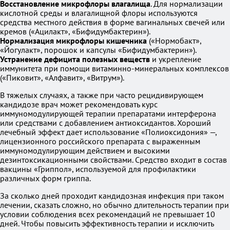
Восстановление микрофлоры влагалища
. Для нормализации
кислотной среды и влагалищной флоры используются
средства местного действия в форме вагинальных свечей или
кремов («Ацилакт», «Бифидумбактерин»).
Нормализация микрофлоры кишечника
(«Нормобакт»,
«Йогулакт», порошок и капсулы «Бифидумбактерин»).
Устранение дефицита полезных веществ
и укрепление
иммунитета при помощи витаминно-минеральных комплексов
(«Пиковит», «Алфавит», «Витрум»).
В тяжелых случаях, а также при часто рецидивирующем
кандидозе врач может рекомендовать курс
иммуномодулирующей терапии препаратами интерферона
или средствами с добавлением антиоксидантов. Хороший
лечебный эффект дает использование «Полиоксидония» —,
лицензионного российского препарата с выраженным
иммуномодулирующим действием и высокими
дезинтоксикационными свойствами. Средство входит в состав
вакцины «Гриппол», используемой для профилактики
различных форм гриппа.
За сколько дней проходит кандидозная инфекция при таком
лечении, сказать сложно, но обычно длительность терапии при
условии соблюдения всех рекомендаций не превышает 10
дней. Чтобы повысить эффективность терапии и исключить