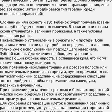
Травматический стоматит у детей требует срочного лечение, но
предварительно определяется причина травмирования, если
это возможно. Затем подбирается тип терапии, среди
основных направлений:
Сломанный или сколотый зуб. Ребенок будет получать травмы
пока зуб не будет полностью вылечен. В зависимости от типа
скола отличается и величина поражения, а также условия
появления ранок,
Некачественно установленные брекеты или протезы. Если
причина именно в них, то устройство переделывается заново,
только уже с использованием подходящего материала,
Зубной камень. Для лечения необходимо устранить
выпирающий кусочек нароста, а оставшиеся края, что могут
травмировать кожу, шлифуются,
Если появились небольшие трещины в ротовой полости или
незначительные ранки из-за прикуса, нужно промывать язвы
антисептическими средствами, не содержащими спирт. Для
этого подойдет: настойка из ромашки или календулы,
перекись и фурацилин.,
При появлении достаточно серьезных и больших поражений
участки кожи обезболиваются и обрабатываются средствами,
которые устраняют воспалительные реакции,
Для ускорения регенерации клеток и заживления различных
ран врачи рекомендуют укладывать аппликации с пропиткой