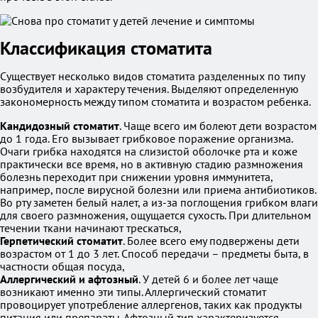
Классификация стоматита
Существует несколько видов стоматита разделенных по типу
возбудителя и характеру течения. Выделяют определенную
закономерность между типом стоматита и возрастом ребенка.
Кандидозный стоматит
. Чаще всего им болеют дети возрастом
до 1 года. Его вызывает грибковое поражение организма.
Очаги грибка находятся на слизистой оболочке рта и коже
практически все время, но в активную стадию размножения
болезнь переходит при снижении уровня иммунитета,
например, после вирусной болезни или приема антибиотиков.
Во рту заметен белый налет, а из-за поглощения грибком влаги
для своего размножения, ощущается сухость. При длительном
течении ткани начинают трескаться,
Герпетический стоматит
. Более всего ему подвержены дети
возрастом от 1 до 3 лет. Способ передачи – предметы быта, в
частности общая посуда,
Аллергический и афтозный
. У детей 6 и более лет чаще
возникают именно эти типы. Аллергический стоматит
провоцирует употребление аллергенов, таких как продукты
питания или препараты. Афтозный тип характеризуется