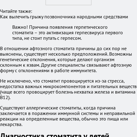
Читайте также:
Как вылечить грыжу позвоночника народными средствами
Важно! Причина появления герпетического
стоматита – это активизация герпесвируса первого
типа, не стоит путать с герпесом.
В отношении афтозного стоматита причины до сих пор не
выяснены, существует несколько предположений. Возможны
генетические отклонения, которые делают организм
склонным к язвам. Другие специалисты связывают афтозную
форму с отклонениями в работе иммунитета.
Не исключено, что стоматит провоцируется из-за стресса,
недостатка важных микрокомпонентов и питательных веществ
(чаще всего провоцирует болезнь нехватка железа и витамина
B12).
Существуют аллергические стоматиты, когда причина
заключается в поражении иммунной системы и неправильной
реакции на определенные вещества, обычно это пища или
лекарства.
Диагностика стоматита у детей