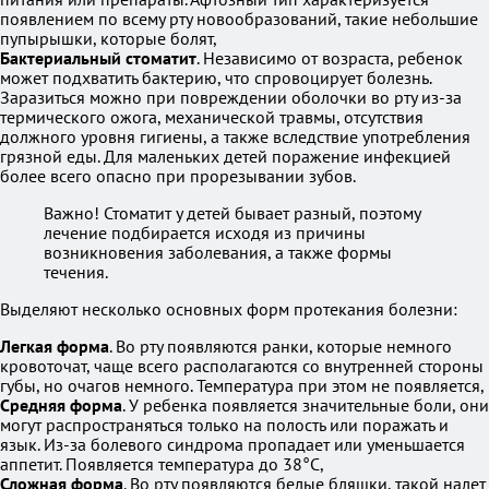
появлением по всему рту новообразований, такие небольшие
пупырышки, которые болят,
Бактериальный стоматит
. Независимо от возраста, ребенок
может подхватить бактерию, что спровоцирует болезнь.
Заразиться можно при повреждении оболочки во рту из-за
термического ожога, механической травмы, отсутствия
должного уровня гигиены, а также вследствие употребления
грязной еды. Для маленьких детей поражение инфекцией
более всего опасно при прорезывании зубов.
Важно! Стоматит у детей бывает разный, поэтому
лечение подбирается исходя из причины
возникновения заболевания, а также формы
течения.
Выделяют несколько основных форм протекания болезни:
Легкая форма
. Во рту появляются ранки, которые немного
кровоточат, чаще всего располагаются со внутренней стороны
губы, но очагов немного. Температура при этом не появляется,
Средняя форма
. У ребенка появляется значительные боли, они
могут распространяться только на полость или поражать и
язык. Из-за болевого синдрома пропадает или уменьшается
аппетит. Появляется температура до 38°С,
Сложная форма
. Во рту появляются белые бляшки, такой налет