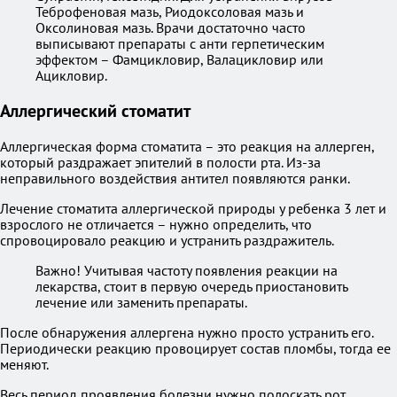
Теброфеновая мазь, Риодоксоловая мазь и
Оксолиновая мазь. Врачи достаточно часто
выписывают препараты с анти герпетическим
эффектом – Фамцикловир, Валацикловир или
Ацикловир.
Аллергический стоматит
Аллергическая форма стоматита – это реакция на аллерген,
который раздражает эпителий в полости рта. Из-за
неправильного воздействия антител появляются ранки.
Лечение стоматита аллергической природы у ребенка 3 лет и
взрослого не отличается – нужно определить, что
спровоцировало реакцию и устранить раздражитель.
Важно! Учитывая частоту появления реакции на
лекарства, стоит в первую очередь приостановить
лечение или заменить препараты.
После обнаружения аллергена нужно просто устранить его.
Периодически реакцию провоцирует состав пломбы, тогда ее
меняют.
Весь период проявления болезни нужно полоскать рот