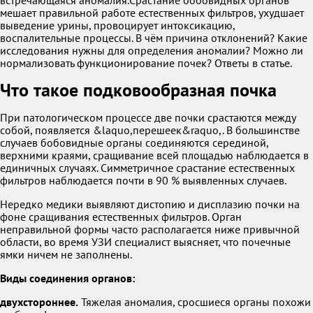
встречающаяся аномалия.Срастание бобовидных органов
мешает правильной работе естественных фильтров, ухудшает
выведение урины, провоцирует интоксикацию,
воспалительные процессы. В чём причина отклонений? Какие
исследования нужны для определения аномалии? Можно ли
нормализовать функционирование почек? Ответы в статье.
Что такое подковообразная почка
При патологическом процессе две почки срастаются между
собой, появляется &laquo,перешеек&raquo,. В большинстве
случаев бобовидные органы соединяются серединой,
верхними краями, сращивание всей площадью наблюдается в
единичных случаях. Симметричное срастание естественных
фильтров наблюдается почти в 90 % выявленных случаев.
Нередко медики выявляют дистопию и дисплазию почки на
фоне сращивания естественных фильтров. Орган
неправильной формы часто располагается ниже привычной
области, во время УЗИ специалист выясняет, что почечные
ямки ничем не заполнены.
Виды соединения органов:
двухстороннее.
Тяжелая аномалия, сросшиеся органы похожи