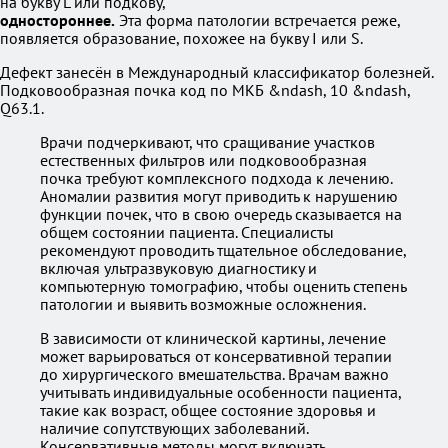
на букву L или подкову,
одностороннее.
Эта форма патологии встречается реже,
появляется образование, похожее на букву I или S.
Дефект занесён в Международный классификатор болезней.
Подковообразная почка код по МКБ &ndash, 10 &ndash,
Q63.1.
Врачи подчеркивают, что сращивание участков
естественных фильтров или подковообразная
почка требуют комплексного подхода к лечению.
Аномалии развития могут приводить к нарушению
функции почек, что в свою очередь сказывается на
общем состоянии пациента. Специалисты
рекомендуют проводить тщательное обследование,
включая ультразвуковую диагностику и
компьютерную томографию, чтобы оценить степень
патологии и выявить возможные осложнения.
В зависимости от клинической картины, лечение
может варьироваться от консервативной терапии
до хирургического вмешательства. Врачам важно
учитывать индивидуальные особенности пациента,
такие как возраст, общее состояние здоровья и
наличие сопутствующих заболеваний.
Консервативные методы могут включать