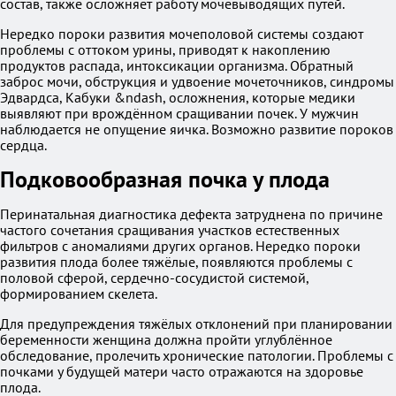
состав, также осложняет работу мочевыводящих путей.
Нередко пороки развития мочеполовой системы создают
проблемы с оттоком урины, приводят к накоплению
продуктов распада, интоксикации организма. Обратный
заброс мочи, обструкция и удвоение мочеточников, синдромы
Эдвардса, Кабуки &ndash, осложнения, которые медики
выявляют при врождённом сращивании почек. У мужчин
наблюдается не опущение яичка. Возможно развитие пороков
сердца.
Подковообразная почка у плода
Перинатальная диагностика дефекта затруднена по причине
частого сочетания сращивания участков естественных
фильтров с аномалиями других органов. Нередко пороки
развития плода более тяжёлые, появляются проблемы с
половой сферой, сердечно-сосудистой системой,
формированием скелета.
Для предупреждения тяжёлых отклонений при планировании
беременности женщина должна пройти углублённое
обследование, пролечить хронические патологии. Проблемы с
почками у будущей матери часто отражаются на здоровье
плода.