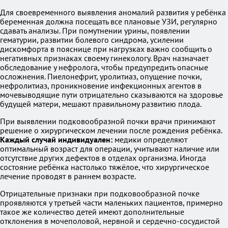
Для своевременного выявления аномалий развития у ребёнка
беременная должна посещать все плановые УЗИ, регулярно
сдавать анализы. При помутнении урины, появлении
гематурии, развитии болевого синдрома, усилении
дискомфорта в пояснице при нагрузках важно сообщить о
негативных признаках своему гинекологу. Врач назначает
обследование у нефролога, чтобы предупредить опасные
осложнения. Пиелонефрит, уролитиаз, опущение почки,
нефролитиаз, проникновение инфекционных агентов в
мочевыводящие пути отрицательно сказываются на здоровье
будущей матери, мешают правильному развитию плода.
При выявлении подковообразной почки врачи принимают
решение о хирургическом лечении после рождения ребёнка.
Каждый случай индивидуален:
медики определяют
оптимальный возраст для операции, учитывают наличие или
отсутствие других дефектов в отделах организма. Иногда
состояние ребёнка настолько тяжёлое, что хирургическое
лечение проводят в раннем возрасте.
Отрицательные признаки при подковообразной почке
проявляются у третьей части маленьких пациентов, примерно
такое же количество детей имеют дополнительные
отклонения в мочеполовой, нервной и сердечно-сосудистой