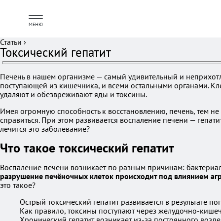
МЕНЮ
Статьи
›
Токсический гепатит
Печень в нашем организме — самый удивительный и неприхотл
поступающей из кишечника, и всеми остальными органами. Кл
удаляют и обезвреживают яды и токсины.
Имея огромную способность к восстановлению, печень, тем не
справиться. При этом развивается воспаление печени — гепати
лечится это заболевание?
Что такое токсический гепатит
Воспаление печени возникает по разным причинам: бактериал
разрушение печёночных клеток происходит под влиянием агр
это такое?
Острый токсический гепатит развивается в результате 
Как правило, токсины поступают через желудочно-кишеч
Хронический гепатит возникает из-за постоянного возде