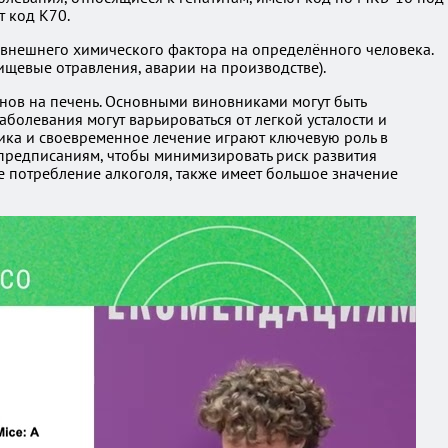
т код К70.
м внешнего химического фактора на определённого человека.
ищевые отравления, аварии на производстве).
инов на печень. Основными виновниками могут быть
аболевания могут варьироваться от легкой усталости и
тика и своевременное лечение играют ключевую роль в
 предписаниям, чтобы минимизировать риск развития
е потребление алкоголя, также имеет большое значение