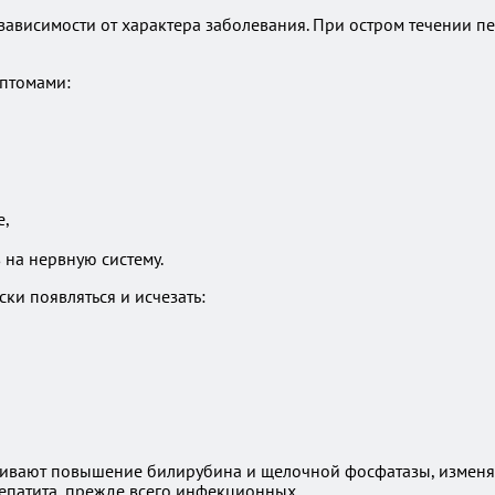
 зависимости от характера заболевания. При остром течении 
птомами:
е,
 на нервную систему.
ки появляться и исчезать:
живают повышение билирубина и щелочной фосфатазы, изменяе
епатита, прежде всего инфекционных.