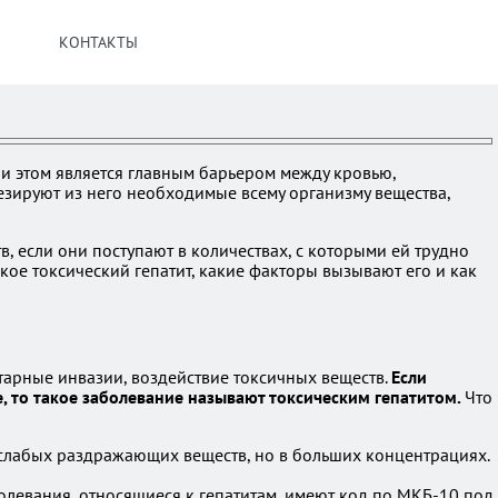
КОНТАКТЫ
и этом является главным барьером между кровью,
зируют из него необходимые всему организму вещества,
 если они поступают в количествах, с которыми ей трудно
акое токсический гепатит, какие факторы вызывают его и как
арные инвазии, воздействие токсичных веществ.
Если
 то такое заболевание называют токсическим гепатитом.
Что
 слабых раздражающих веществ, но в больших концентрациях.
болевания, относящиеся к гепатитам, имеют код по МКБ-10 под