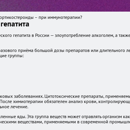
 кортикостероиды – при иммунотерапии?
гепатита
ческого гепатита в России — злоупотребление алкоголем, а т
 разового приёма большой дозы препаратов или длительного л
щие группы:
ковых заболеваниях. Цитотоксические препараты, применяемы
ь. После химиотерапии обязателен анализ крови, контролирую
ьное лечение.
нные яды. Эта группа веществ может отравлять организм как 
ическими веществами, применяемыми в современной промышле