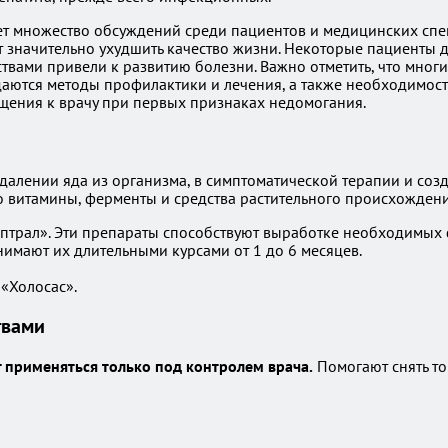
ает множество обсуждений среди пациентов и медицинских спе
ут значительно ухудшить качество жизни. Некоторые пациенты 
твами привели к развитию болезни. Важно отметить, что мног
даются методы профилактики и лечения, а также необходимос
ения к врачу при первых признаках недомогания.
удалении яда из организма, в симптоматической терапии и со
то витамины, ферменты и средства растительного происхождени
Гептрал». Эти препараты способствуют выработке необходимых
имают их длительными курсами от 1 до 6 месяцев.
«Холосас».
твами
 применяться только под контролем врача.
Помогают снять то