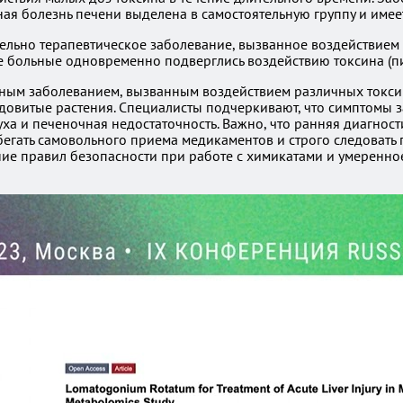
ая болезнь печени выделена в самостоятельную группу и имее
ительно терапевтическое заболевание, вызванное воздействие
все больные одновременно подверглись воздействию токсина (п
ьезным заболеванием, вызванным воздействием различных токс
ядовитые растения. Специалисты подчеркивают, что симптомы з
уха и печеночная недостаточность. Важно, что ранняя диагнос
егать самовольного приема медикаментов и строго следовать
ние правил безопасности при работе с химикатами и умеренно