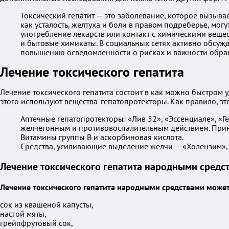
Токсический гепатит — это заболевание, которое вызыв
как усталость, желтуха и боли в правом подреберье, мог
употребление лекарств или контакт с химическими вещес
и бытовые химикаты. В социальных сетях активно обсуж
повышению осведомленности о рисках и важности обращ
Лечение токсического гепатита
Лечение токсического гепатита состоит в как можно быстром 
этого используют вещества-гепатопротекторы. Как правило, э
Аптечные гепатопротекторы: «Лив 52», «Эссенциале», «
желчегонным и противовоспалительным действием. Прин
Витамины группы B и аскорбиновая кислота.
Средства, усиливающие выделение жёлчи — «Холензим», 
Лечение токсического гепатита народными средс
Лечение токсического гепатита народными средствами может
сок из квашеной капусты,
настой мяты,
грейпфрутовый сок,