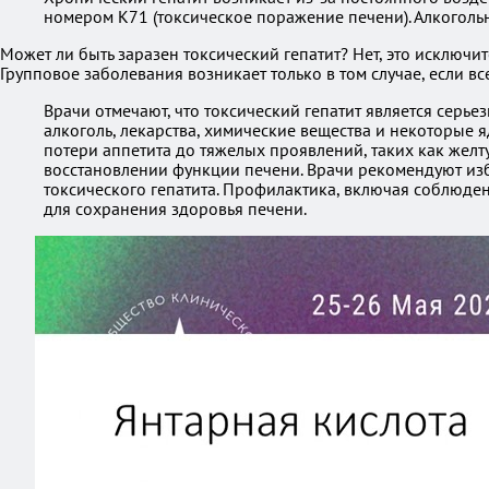
номером К71 (токсическое поражение печени). Алкогольн
Может ли быть заразен токсический гепатит? Нет, это исключ
Групповое заболевания возникает только в том случае, если 
Врачи отмечают, что токсический гепатит является сер
алкоголь, лекарства, химические вещества и некоторые 
потери аппетита до тяжелых проявлений, таких как желт
восстановлении функции печени. Врачи рекомендуют изб
токсического гепатита. Профилактика, включая соблюде
для сохранения здоровья печени.