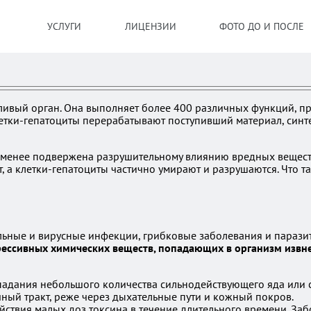
УСЛУГИ
ЛИЦЕНЗИИ
ФОТО ДО И ПОСЛЕ
ивый орган. Она выполняет более 400 различных функций, пр
етки-гепатоциты перерабатывают поступивший материал, синте
 менее подвержена разрушительному влиянию вредных веществ,
т, а клетки-гепатоциты частично умирают и разрушаются. Что т
ьные и вирусные инфекции, грибковые заболевания и паразит
ессивных химических веществ, попадающих в организм извне,
попадания небольшого количества сильнодействующего яда или
ный тракт, реже через дыхательные пути и кожный покров.
йствия малых доз токсина в течение длительного времени. За