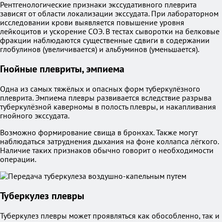
Рентгенологические признаки экссудативного плеврита
зависят от области локализации экссудата. При лабораторном
исследовании крови выявляется повышение уровня
лейкоцитов и ускорение СОЭ. В тестах сыворотки на белковые
фракции наблюдаются существенные сдвиги в содержании
глобулинов (увеличивается) и альбуминов (уменьшается).
Гнойные плевриты, эмпиема
Одна из самых тяжёлых и опасных форм туберкулёзного
плеврита. Эмпиема плевры развивается вследствие разрыва
туберкулёзной каверномы в полость плевры, и накапливания
гнойного экссудата.
Возможно формирование свища в бронхах. Также могут
наблюдаться затруднения дыхания на фоне коллапса лёгкого.
Наличие таких признаков обычно говорит о необходимости
операции.
Туберкулез плевры
Туберкулез плевры может проявляться как обособленно, так и