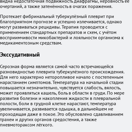
видна недостаточная подвижность диафрагмы, неровность её
очертаний, а также затенённость в очагах поражения.
Протекает фибринальный туберкулёзный плеврит при
благоприятном прогнозе и успешно излечивается, однако
могут развиваться рецидивы. Терапия проводится с
применением стандартных препаратов и схем, с учётом
восприимчивости микобактерий и лояльности организма к
медикаментозным средствам.
Экссудативный
Серозная форма является самой часто встречающейся
разновидностью плеврита туберкулёзного происхождения.
Для него характерно неторопливое начало с постепенным
нарастанием симптомов. Температура на начальной стадии
повышается незначительно, чувствуется слабость, вялость,
может проявляться кашель, боль в области в груди. По мере
развития болезни и накопления жидкости в плевральной
полости, боли в грудной клетке нарастают, температура
увеличивается, развивается одышка, в дальнейшем не
проходящая даже в покое. Это обусловлено сдавливанием
трахеи и других органов средостения, а также
пневмотораксом лёгкого.