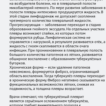
на возбудителя болезни, но в плевральной полости
микобактерий немного. По мере развития заболевания в
полости плевры интенсивно продуцируется жидкость. В
этой стадии лимфодренаж не допускает скопления
чрезмерного количества плевральной жидкости.
Прогрессирующая — заболевание переходит в стадию
образования гнойного экссудата. На отдельных участках
плевры возникают спайки, из которых потом
формируются рубцы. Лимфатическая система не
справляется с нагрузкой, в результате развивается отёк, а
жидкость с гноем скапливается в области очага
инфекции. При проникновении в плевральную полость
большого количества патогенов из лёгких, развивается
обширное воспаление с образованием туберкулёзных
бугорков.
Хроническая форма — если удаление патогенов
невозможно, формируется фиброз, ограничивающий
область воспаления. Тогда туберкулёз плевры переходит
в хроническую форму. Фиброз негативно сказывается на
функциональных возможностях лёгких, снижая их
подвижность, а толщина плевры возрастает.
Врачи отмечают, что туберкулёзный плеврит
является серьёзным осложнением туберкулёза,
которое требует внимательного подхода к