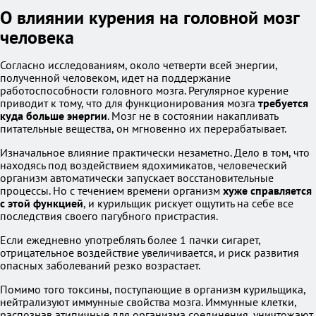
О влиянии курения на головной мозг
человека
Согласно исследованиям, около четверти всей энергии,
полученной человеком, идет на поддержание
работоспособности головного мозга. Регулярное курение
приводит к тому, что для функционирования мозга
требуется
куда больше энергии
. Мозг не в состоянии накапливать
питательные вещества, он мгновенно их перерабатывает.
Изначальное влияние практически незаметно. Дело в том, что
находясь под воздействием ядохимикатов, человеческий
организм автоматически запускает восстановительные
процессы. Но с течением времени организм
хуже справляется
с этой функцией
, и курильщик рискует ощутить на себе все
последствия своего пагубного пристрастия.
Если ежедневно употреблять более 1 пачки сигарет,
отрицательное воздействие увеличивается, и риск развития
опасных заболеваний резко возрастает.
Помимо того токсины, поступающие в организм курильщика,
нейтрализуют иммунные свойства мозга. Иммунные клетки,
распознав атипичные для организма соединения, уничтожают