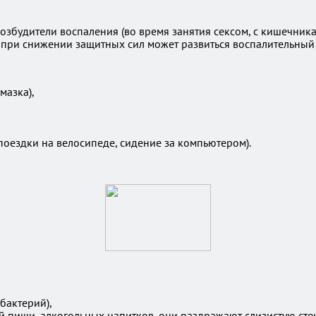
збудители воспаления (во время занятия сексом, с кишечника,
 при снижении защитных сил может развиться воспалительный 
мазка),
поездки на велосипеде, сидение за компьютером).
бактерий),
й пищи, алкогольных напитков, они раздражают слизистую ст