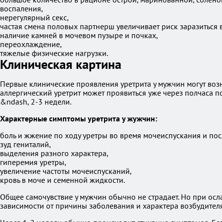
воспаления,
нерегулярный секс,
частая смена половых партнерш увеличивает риск заразиться
наличие камней в мочевом пузыре и почках,
переохлаждение,
тяжелые физические нагрузки.
Клиническая картина
Первые клинические проявления уретрита у мужчин могут возн
аллергический уретрит может проявиться уже через полчаса 
&ndash, 2-3 недели.
Характерные симптомы уретрита у жужчин:
боль и жжение по ходу уретры во время мочеиспускания и пос
зуд гениталий,
выделения разного характера,
гиперемия уретры,
увеличение частоты мочеиспусканий,
кровь в моче и семенной жидкости.
Общее самочувствие у мужчин обычно не страдает. Но при осл
зависимости от причины заболевания и характера возбудителя