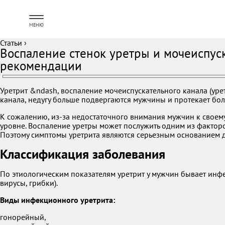
МЕНЮ
Статьи
›
Воспаление стенок уретры и мочеиспуск
рекомендации
Уретрит &ndash, воспаление мочеиспускательного канала (ур
канала, недугу больше подвергаются мужчины и протекает бо
К сожалению, из-за недостаточного внимания мужчин к своем
уровне. Воспаление уретры может послужить одним из фактор
Поэтому симптомы уретрита являются серьезным основанием д
Классификация заболевания
По этиологическим показателям уретрит у мужчин бывает ин
вирусы, грибки).
Виды инфекционного уретрита:
гонорейный,