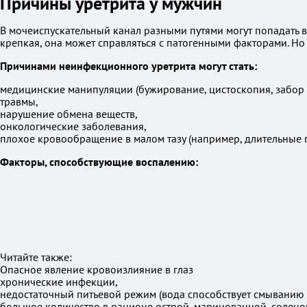
Причины уретрита у мужчин
В мочеиспускательный канал разными путями могут попадать во
крепкая, она может справляться с патогенными факторами. Но
Причинами неинфекционного уретрита могут стать:
медицинские манипуляции (бужирование, цистоскопия, забор 
травмы,
нарушение обмена веществ,
онкологические заболевания,
плохое кровообращение в малом тазу (например, длительные 
Факторы, способствующие воспалению:
Читайте также:
Опасное явление кровоизлияние в глаз
хронические инфекции,
недостаточный питьевой режим (вода способствует смыванию 
большое количество в рационе острой, маринованной, солено