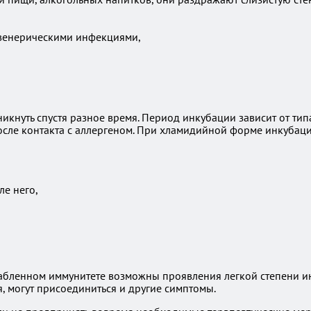
 венерическими инфекциями,
икнуть спустя разное время. Период инкубации зависит от ти
после контакта с аллергеном. При хламидийной форме инкубац
ле него,
абленном иммунитете возможны проявления легкой степени инт
, могут присоединиться и другие симптомы.