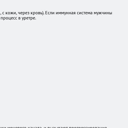
 с кожи, через кровь). Если иммунная система мужчины
процесс в уретре.
енки мочевого канала, и вызывают прогрессирование