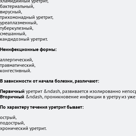
хламидийный уретрит,
бактериальный,
вирусный,
трихомонадный уретрит,
уреаплазменный,
туберкулезный,
смешанный,
кандидозный уретрит.
Неинфекционные формы:
аллергический,
травматический,
конгестивный.
В зависимости от начала болезни, различают:
Первичный
уретрит &ndash, развивается изолированно непос
Вторичный
&ndash, проникновение инфекции в уретру из уже
По характеру течения уретрит бывает:
острый,
подострый,
хронический уретрит.