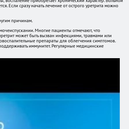
ы, воспаление приобретает хронический характер. Больной
ся. Если сразу начать лечение от острого уретрита можно
ругим причинам.
мочеиспускании. Многие пациенты отмечают, что
к уретрит может быть вызван инфекциями, травмами или
вовоспалительные препараты для облегчения симптомов.
 поддерживать иммунитет. Регулярные медицинские