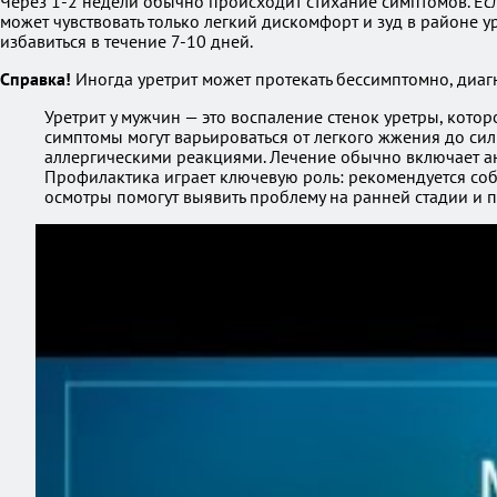
Через 1-2 недели обычно происходит стихание симптомов. Ес
может чувствовать только легкий дискомфорт и зуд в районе у
избавиться в течение 7-10 дней.
Справка!
Иногда уретрит может протекать бессимптомно, диаг
Уретрит у мужчин — это воспаление стенок уретры, кот
симптомы могут варьироваться от легкого жжения до сил
аллергическими реакциями. Лечение обычно включает ан
Профилактика играет ключевую роль: рекомендуется соб
осмотры помогут выявить проблему на ранней стадии и 