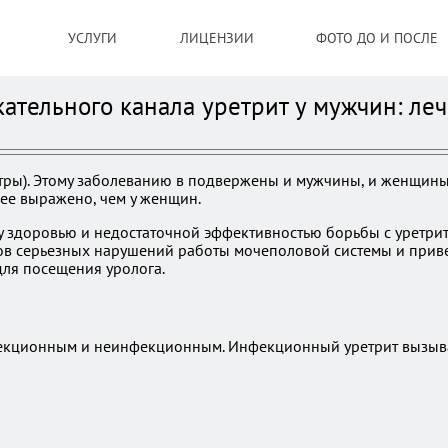
УСЛУГИ
ЛИЦЕНЗИИ
ФОТО ДО И ПОСЛЕ
ательного канала уретрит у мужчин: ле
етры). Этому заболеванию в подвержены и мужчины, и женщины
лее выражено, чем у женщин.
у здоровью и недостаточной эффективностью борьбы с уретрит
ов серьезных нарушений работы мочеполовой системы и приве
ля посещения уролога.
фекционным и неинфекционным. Инфекционный уретрит вызыва