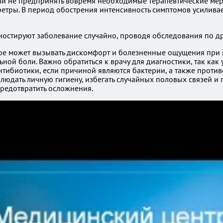
ли не предпринять вовремя необходимые терапевтические мер
ретры. В период обострения интенсивность симптомов усиливает
ностируют заболевание случайно, проводя обследования по д
орое может вызывать дискомфорт и болезненные ощущения при 
ьной боли. Важно обратиться к врачу для диагностики, так ка
тибиотики, если причиной являются бактерии, а также проти
людать личную гигиену, избегать случайных половых связей и
предотвратить осложнения.