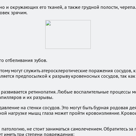
, но и окружающих его тканей, а также грудной полости, череп
ловек зрячим.
го отбеливания зубов.
тому могут служить атеросклеротические поражения сосудов, к
ляется предпосылкой к разрыву кровеносных сосудов, так как 
м развивается ретинопатия. Любые воспалительные процессы 
апилляров и их разрывы.
авление на стенки сосудов. Это могут быть бурная родовая де
ной нагрузке мышц глаза может пройти кровоизлияние. Кровои
 патологию, не стоит заниматься самолечением. Обратитесь за
т иметь три степени повреждения: