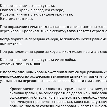
Кровоизлияние в сетчатку глаза,
Скопление крови в передней камере,
Кровоизлияние в стекловидное тело глаза,
Гематома глазницы.
При поражении сетчатки глаза становится невозможным распо
через кровь. Кровоизлияние в сетчатку глаза является серьезн
Когда поражена передняя камера, то жидкость может равномер
притяжения.
При расположении крови за хрусталиком может наступать сниж
Кровоизлияние в сетчатку глаза ее отслойка,
Атрофия глазных мышц.
В полости глазницы кровь может скапливаться при различных 
невозможностью осуществлять активные движения глазным ябл
указывает на перелом основания черепа. Кровь из глаз свиде
Кровоизлияние в глаз является серьезным состоянием, к
включая травмы, высокое кровяное давление и заболева
осложнениям. Специалисты подчеркивают необходимость 
рекомендуют при первых признаках, таких как затумане
роль: контроль за состоянием здоровья и регулярные ос