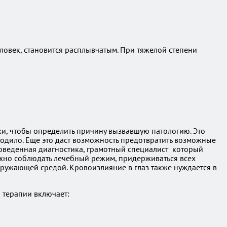
ловек, становится расплывчатым. При тяжелой степени
ики, чтобы определить причину вызвавшую патологию. Это
одило. Еще это даст возможность предотвратить возможные
роведенная диагностика, грамотный специалист который
жно соблюдать лечебный режим, придерживаться всех
кружающей средой. Кровоизлияние в глаз также нуждается в
 терапии включает: