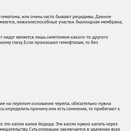
 гематома, или очень часто бывают рецидивы. Данное
 имеются, нежизнеспособные участки. Гиалоидная мембрана,
от недуг является лишь симптомом какого-то другого
ному глазу. Если произошел гемофтальм, то без
ие на перелом основания черепа, обязательно нужна
ь определить причину или есть сомнения, то прибегают к
 это капли калия йодида. Эти капли нужно капать через
мешательству. Суть операции заключается в удалении всех