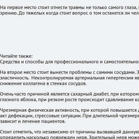
На первое место стоит отнести травмы не только самого глаза
зрению. До тяжелых когда стоит вопрос о том останется ли че
Читайте также:
Средства и способы для профессионального и самостоятельно
На второе место стоит вынести проблемы с самими сосудами. Э
эластичность. Неконтролируемая артериальная гипертензия яв
снижение коллагена в стенках сосудов.
Очень часто причиной является сахарный диабет, при которо
глазного яблока, при резком росте происходит сдавливание к
Чрезмерная физическая активность, при которой повышается д
акт дефекации, стрессовые ситуации. При длительной чрезмер
зависит и лечение пациентов.
Стоит отметить, что независимо от причины вызвавшей данную
определить насколько поврежден нерв. Зрительный нерв може