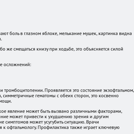
ают боль в глазном яблоке, мелькание мушек, картинка видна
.
бо же смещаться книзу при ходьбе, это объясняется силой
де осложнений:
ли тромбоцитопении. Проявляется это состояние экзофтальмом,
, симметричные гематомы с обеих сторон, это косвенно
омощи.
такое явление может быть вызвано различными факторами,
яние может привести к ухудшению зрения и другим
е симптомов может усугубить ситуацию. Врачи
я к офтальмологу. Профилактика также играет ключевую