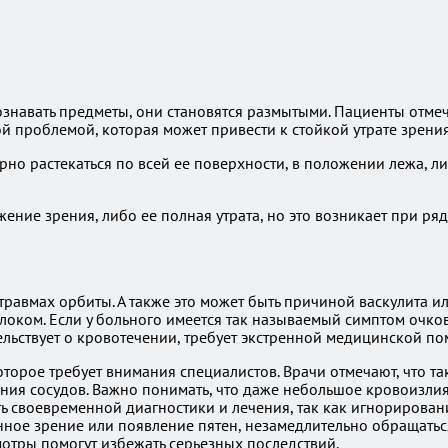
знавать предметы, они становятся размытыми. Пациенты отмеч
ой проблемой, которая может привести к стойкой утрате зрения
но растекаться по всей ее поверхности, в положении лежа, ли
ение зрения, либо ее полная утрата, но это возникает при ря
травмах орбиты. А также это может быть причиной васкулита и
оком. Если у больного имеется так называемый симптом очков
тельствует о кровотечении, требует экстренной медицинской п
оторое требует внимания специалистов. Врачи отмечают, что 
ния сосудов. Важно понимать, что даже небольшое кровоизли
своевременной диагностики и лечения, так как игнорировани
нное зрение или появление пятен, незамедлительно обращатьс
мотры помогут избежать серьезных последствий.