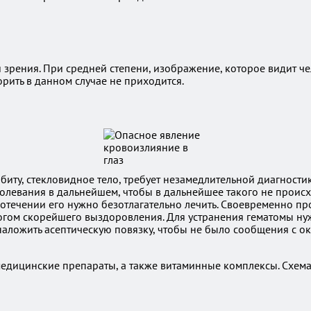
 зрения. При средней степени, изображение, которое видит че
рить в данном случае не приходится.
рбиту, стекловидное тело, требует незамедлительной диагност
левания в дальнейшем, чтобы в дальнейшее такого не происх
отечении его нужно безотлагательно лечить. Своевременно п
огом скорейшего выздоровления. Для устранения гематомы ну
наложить асептическую повязку, чтобы не было сообщения с о
едицинские препараты, а также витаминные комплексы. Схема