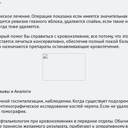
,
ческое лечение. Операция показана если имеется значительная
дится ревизия глазного яблока, удаляются спайки, если такие
гда тоже удаляется.
орый помог бы справиться с кровоизлияние, все потому, что эт
стается лечиться консервативно, обеспечив полный покой боль
о назначаются препараты останавливающие кровотечение.
тзывы и Аналоги
чной госпитализации, наблюдении. Когда существует подозрен
тгенографическое исследование костей черепа. Если не удалос
 томография.
офтальмологом при кровоизлияниях в передние отделы. Обычно
е принесли желаемого результата, прибегают к оперативному в