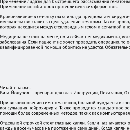
Применение лидазы для быстрейшего рассасывания гематомы
Применение ингибиторов протеолитических ферментов.
Кровоизлияние в сетчатку глаза иногда предполагает хирурги
вмешательство ставит за цель удаление гематомы. Также прово
которая находится между стекловидным телом и сетчаткой ино
Медицина не стоит на месте, но и сейчас нет медикамента, кот
заболевания. Если пациент не хочет проводить операцию, то о
квалифицированной помощи обойтись не удастся. Обязательн
Читайте также:
Вита-Йодурол — препарат для глаз. Инструкции, Показания, О
При возникновении симптома очков, больной нуждается в сро
консультация нейрохирурга. Также проводится стандартное рен
помощи более современных методов, таких как компьютерная
Отдельной строчкой стоят глазные капли. Капли назначаются 
каждые восемь часов на протяжении семи дней. Когда капли н