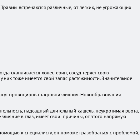
а. Травмы встречаются различные, от легких, не угрожающих
огда скапливается холестерин, сосуд теряет свою
у них тоже имеется свой запас растяжимости. Значительное
могут провоцировать кровоизлияния. Новообразования
ятельность, надсадный длительный кашель, неукротимая рвота,
злияние в глаз, имеет свои причины, от этого напрямую
 помощью к специалисту, он поможет разобраться с проблемой,