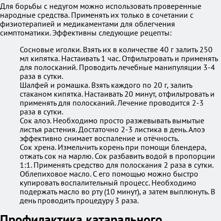
Для борьбы с недугом можно использовать проверенные
народные средства. Применять их только в сочетании с
физиотерапией и медикаментами для облегчения
симптоматики. Эффективны следующие рецепты:
Сосновые иголки. Взять их в количестве 40 г залить 250
мл кипятка. Настаивать 1 час. Отфильтровать и применять
для полосканий. Проводить лечебные манипуляции 3-4
раза в сутки.
Шалфей и ромашка. Взять каждого по 20 г, залить
стаканом кипятка. Настаивать 20 минут, отфильтровать и
применять для полосканий. Лечение проводится 2-3
раза в сутки.
Сок алоэ. Необходимо просто разжевывать вымытые
листья растения. Достаточно 2-3 листика в день. Алоэ
эффективно снимает воспаление и отёчность.
Сок хрена. Измельчить корень при помощи блендера,
отжать сок на марлю. Сок разбавить водой в пропорции
1:1. Применять средство для полоскания 2 раза в сутки.
Облепиховое масло. С его помощью можно быстро
купировать воспалительный процесс. Необходимо
подержать масло во рту (10 минут), а затем выплюнуть. В
день проводить процедуру 3 раза.
Профилактика катарального