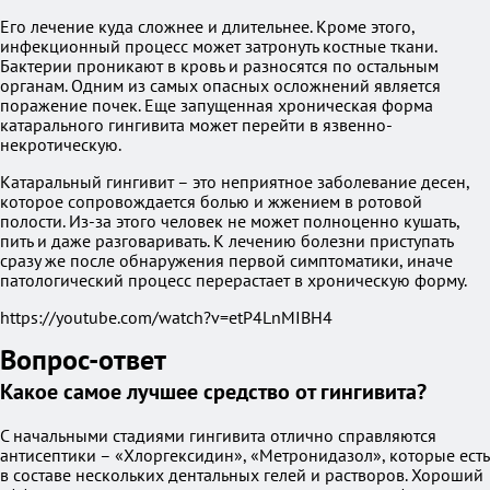
Его лечение куда сложнее и длительнее. Кроме этого,
инфекционный процесс может затронуть костные ткани.
Бактерии проникают в кровь и разносятся по остальным
органам. Одним из самых опасных осложнений является
поражение почек. Еще запущенная хроническая форма
катарального гингивита может перейти в язвенно-
некротическую.
Катаральный гингивит – это неприятное заболевание десен,
которое сопровождается болью и жжением в ротовой
полости. Из-за этого человек не может полноценно кушать,
пить и даже разговаривать. К лечению болезни приступать
сразу же после обнаружения первой симптоматики, иначе
патологический процесс перерастает в хроническую форму.
https://youtube.com/watch?v=etP4LnMIBH4
Вопрос-ответ
Какое самое лучшее средство от гингивита?
С начальными стадиями гингивита отлично справляются
антисептики – «Хлоргексидин», «Метронидазол», которые есть
в составе нескольких дентальных гелей и растворов. Хороший