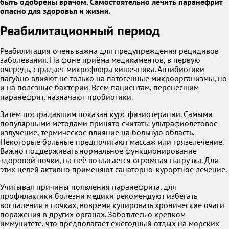
быть одобрены врачом. Самостоятельно лечить паранефрит
опасно для здоровья и жизни.
Реабилитационный период
Реабилитация очень важна для предупреждения рецидивов
заболевания. На фоне приёма медикаментов, в первую
очередь, страдает микрофлора кишечника. Антибиотики
пагубно влияют не только на патогенные микроорганизмы, но
и на полезные бактерии. Всем пациентам, перенёсшим
паранефрит, назначают пробиотики.
Затем пострадавшим показан курс физиотерапии. Самыми
популярными методами принято считать: ультрафиолетовое
излучение, термическое влияние на больную область.
Некоторые больные предпочитают массаж или грязелечение.
Важно поддерживать нормальное функционирование
здоровой почки, на неё возлагается огромная нагрузка. Для
этих целей активно применяют санаторно-курортное лечение.
Учитывая причины появления паранефрита, для
профилактики болезни медики рекомендуют избегать
воспаления в почках, вовремя купировать хронические очаги
поражения в других органах. Заботьтесь о крепком
иммунитете, что предполагает ежегодный отдых на морских