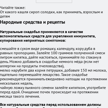
Читайте также:
От какого кашля сироп солодки, как принимать, взрослым и
детям
Народные средства и рецепты
Натуральные снадобья применяются в качестве
вспомогательных средств для укрепления иммунитета,
купирования неприятных симптомов:
смешайте в сухом виде ромашку, календулу, кору дуба в
равных пропорциях. Залейте 100 граммов полученной смеси
литром кипятка, дайте настояться, принимайте по стакану в
день. Можно добавить в снадобье немного мёда (если нет
аллергии на продукты пчеловодства),
мелко нарубите два корня петрушки, добавьте 150 мл молока,
тщательно перемешайте лекарство. Такое снадобье
рекомендуется принимать ежедневно натощак на протяжении
нескольких недель,
чайную ложку льняного семени залейте кипятком, употребите
перед едой. Очищение почек происходит на протяжении
месяца такого лечения.
Все натуральные средства перед использованием должны