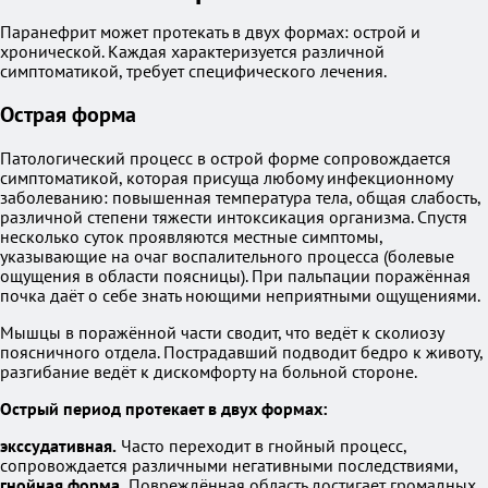
Паранефрит может протекать в двух формах: острой и
хронической. Каждая характеризуется различной
симптоматикой, требует специфического лечения.
Острая форма
Патологический процесс в острой форме сопровождается
симптоматикой, которая присуща любому инфекционному
заболеванию: повышенная температура тела, общая слабость,
различной степени тяжести интоксикация организма. Спустя
несколько суток проявляются местные симптомы,
указывающие на очаг воспалительного процесса (болевые
ощущения в области поясницы). При пальпации поражённая
почка даёт о себе знать ноющими неприятными ощущениями.
Мышцы в поражённой части сводит, что ведёт к сколиозу
поясничного отдела. Пострадавший подводит бедро к животу,
разгибание ведёт к дискомфорту на больной стороне.
Острый период протекает в двух формах:
экссудативная.
Часто переходит в гнойный процесс,
сопровождается различными негативными последствиями,
гнойная форма.
Повреждённая область достигает громадных