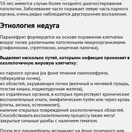
50 лет, имеются случаи более позднего диагностирования
патологии. Заболевание часто поражает левую часть парного
органа, очень редко наблюдается двустороннее воспаление.
Этиология недуга
Паранефрит формируется на основе поражения клетчатки
вокруг почек различными патогенными микроорганизмами
(стафилококк, стрептококк, кишечная палочка).
Выделяют несколько путей, которыми инфекция проникает в
околопочечную жировую клетчатку:
из парного органа (на фоне течения пиелонефрита,
туберкулёза почек),
из областей, окружающих почки (желчный и мочевой пузырь,
толстая кишка, поджелудочная железа),
из отдалённых органов, в которых присутствуют хронические
воспалительные очаги, лимфатическим путём или через кровь
(отиты, ангина, остеомиелит),
наличие открытых повреждений околопочечных областей.
Способствовать воспалительному процессу также могут
закрытые сильные ушибы с наличием гематом.
Почти все паранефриты возникают на фоне почечного или