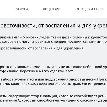
УСЛУГИ
ЛИЦЕНЗИИ
ФОТО ДО И ПОСЛЕ
ровоточивости, от воспаления и для укр
елизна эмали. У многих людей ткани десен склонны к кровото
которые помогут справиться с неприятностями, связанными со
держатся активные компоненты, а также имеющие небольшой ур
ективно, бережно и мягко удалять налет.
 выбора зубной пасты для поддержания здоровья десен. При 
ами, такими как алоэ вера или экстракты трав. Эти ингредие
асты, содержащие фтор и кальций, которые способствуют реми
к витамин C, который способствует улучшению состояния десе