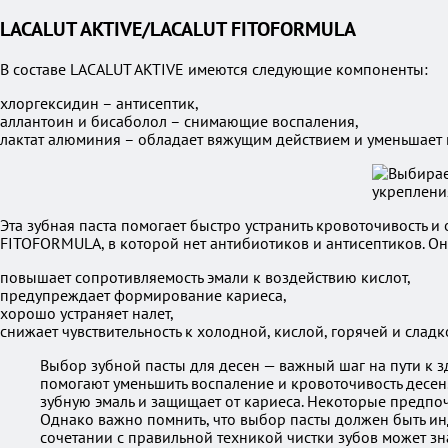
LACALUT AKTIVE/LACALUT FITOFORMULA
В составе LACALUT AKTIVE имеются следующие компоненты:
хлоргексидин – антисептик,
аллантоин и бисаболол – снимающие воспаления,
лактат алюминия – обладает вяжущим действием и уменьшает 
Эта зубная паста помогает быстро устранить кровоточивость и
FITOFORMULA, в которой нет антибиотиков и антисептиков. 
повышает сопротивляемость эмали к воздействию кислот,
предупреждает формирование кариеса,
хорошо устраняет налет,
снижает чувствительность к холодной, кислой, горячей и слад
Выбор зубной пасты для десен — важный шаг на пути к з
помогают уменьшить воспаление и кровоточивость десен
зубную эмаль и защищает от кариеса. Некоторые предпо
Однако важно помнить, что выбор пасты должен быть инд
сочетании с правильной техникой чистки зубов может зн