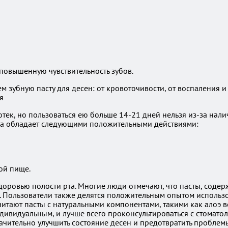
повышенную чувствительность зубов.
 отек, но пользоваться ею больше 14-21 дней нельзя из-за нал
Она обладает следующими положительными действиями:
кой пище.
доровью полости рта. Многие люди отмечают, что пасты, содер
. Пользователи также делятся положительным опытом использ
читают пасты с натуральными компонентами, такими как алоэ
ивидуальным, и лучше всего проконсультироваться с стоматол
ачительно улучшить состояние десен и предотвратить проблем