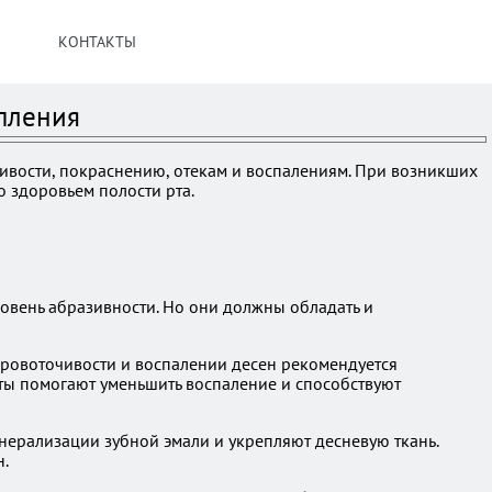
КОНТАКТЫ
епления
чивости, покраснению, отекам и воспалениям. При возникших
 здоровьем полости рта.
овень абразивности. Но они должны обладать и
кровоточивости и воспалении десен рекомендуется
нты помогают уменьшить воспаление и способствуют
нерализации зубной эмали и укрепляют десневую ткань.
н.