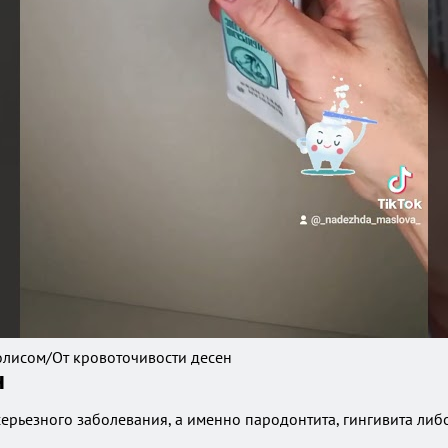
полисом/От кровоточивости десен
н
 серьезного заболевания, а именно пародонтита, гингивита ли