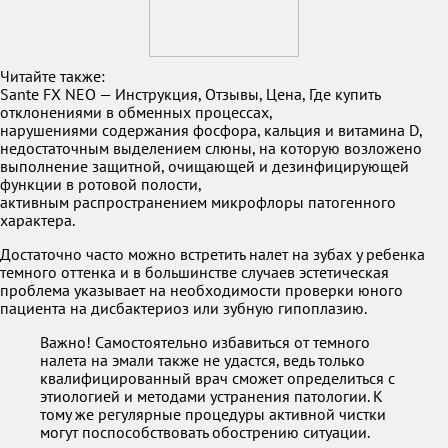
Читайте также:
Sante FX NEO — Инструкция, Отзывы, Цена, Где купить
отклонениями в обменных процессах,
нарушениями содержания фосфора, кальция и витамина D,
недостаточным выделением слюны, на которую возложено
выполнение защитной, очищающей и дезинфицирующей
функции в ротовой полости,
активным распространением микрофлоры патогенного
характера.
Достаточно часто можно встретить налет на зубах у ребенка
темного оттенка и в большинстве случаев эстетическая
проблема указывает на необходимости проверки юного
пациента на дисбактериоз или зубную гипоплазию.
Важно! Самостоятельно избавиться от темного
налета на эмали также не удастся, ведь только
квалифицированный врач сможет определиться с
этиологией и методами устранения патологии. К
тому же регулярные процедуры активной чистки
могут поспособствовать обострению ситуации.