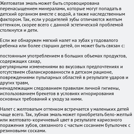
Желтоватая эмаль может быть спровоцирована
перенасыщением минералами, которые могут попадать в
детский организм вместе с водой, а также наследственным
фактором. Так, если у родителей зубы отличаются желтым
оттенком, скорее всего с данной эстетической проблемой
столкнутся и дети.
Если же обнаружен мягкий налет на зубах у годовалого
ребенка или более старших детей, он может быть связан с:
постоянным употреблением в больших объемах продуктов,
содержащих сахар,
регулярными изменениями во вкусовых предпочтениях и
отсутствием сбалансированности в детском рационе,
повреждениями пульпарных областей в результате ударов и
других травм,
ненадлежащим следованием правилам личной гигиены,
использованием брекетов в условиях игнорирования
основных требований к уходу за ними.
Налет с желтоватым оттенком встречается у маленьких детей
чаще всего. Так, зубная эмаль может приобретать бело-желтый
или желтовато-коричневый цвет в результате кариозного
поражения зубов, связанного с частым сосанием бутылочек с
резиновыми сосками.