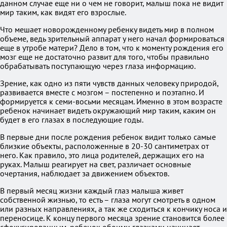
данном случае еще ни о чем не говорит, малыш пока не видит
мир таким, как видят его взрослые.
Что мешает новорожденному ребенку видеть мир в полном
объеме, ведь зрительный аппарат у него начал формироваться
еще в утробе матери? Дело в том, что к моменту рождения его
мозг еще не достаточно развит для того, чтобы правильно
обрабатывать поступающую через глаза информацию.
Зрение, как одно из пяти чувств данных человеку природой,
развивается вместе с мозгом – постепенно и поэтапно. И
формируется к семи-восьми месяцам. Именно в этом возрасте
ребенок начинает видеть окружающий мир таким, каким он
будет в его глазах в последующие годы.
В первые дни после рождения ребенок видит только самые
близкие объекты, расположенные в 20-30 сантиметрах от
него. Как правило, это лица родителей, держащих его на
руках. Малыш реагирует на свет, различает основные
очертания, наблюдает за движением объектов.
В первый месяц жизни каждый глаз малыша живет
собственной жизнью, то есть – глаза могут смотреть в одном
или разных направлениях, а так же сходиться к кончику носа и
переносице. К концу первого месяца зрение становится более