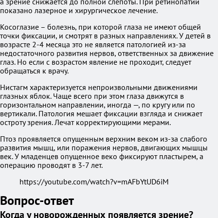
а зрение снижается до полной слепоты. При ретинопатии
показано лазерное и хирургическое лечение.
Косоглазие – болезнь, при которой глаза не имеют общей
точки фиксации, и смотрят в разных направлениях. У детей в
возрасте 2-4 месяца это не является патологией из-за
недостаточного развития нервов, ответственных за движение
глаз. Но если с возрастом явление не проходит, следует
обращаться к врачу.
Нистагм характеризуется непроизвольными движениями
глазных яблок. Чаще всего при этом глаза движутся в
горизонтальном направлении, иногда —, по кругу или по
вертикали. Патология мешает фиксации взгляда и снижает
остроту зрения. Лечат корректирующими мерами.
Птоз проявляется опущенным верхним веком из-за слабого
развития мышц, или поражения нервов, двигающих мышцы
век. У младенцев опущенное веко фиксируют пластырем, а
операцию проводят в 3-7 лет.
https://youtube.com/watch?v=mAFbYtUD6iM
Вопрос-ответ
Когда у новорожденных появляется зрение?