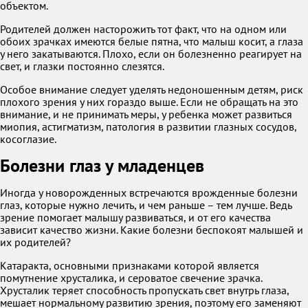
объектом.
Родителей должен насторожить тот факт, что на одном или
обоих зрачках имеются белые пятна, что малыш косит, а глаза
у него закатываются. Плохо, если он болезненно реагирует на
свет, и глазки постоянно слезятся.
Особое внимание следует уделять недоношенным детям, риск
плохого зрения у них гораздо выше. Если не обращать на это
внимание, и не принимать меры, у ребенка может развиться
миопия, астигматизм, патология в развитии глазных сосудов,
косоглазие.
Болезни глаз у младенцев
Иногда у новорожденных встречаются врожденные болезни
глаз, которые нужно лечить, и чем раньше – тем лучше. Ведь
зрение помогает малышу развиваться, и от его качества
зависит качество жизни. Какие болезни беспокоят малышей и
их родителей?
Катаракта, основными признаками которой является
помутнение хрусталика, и сероватое свечение зрачка.
Хрусталик теряет способность пропускать свет внутрь глаза,
мешает нормальному развитию зрения, поэтому его заменяют