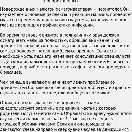
Новорожденных малюток осматривает врач – неонатолог. Он
изучает все основные рефлексы и реакции малыша, проверяет
глаза на предмет катаракты или глаукомы, закапывает в них
глазные капли для профилактики инфекции.
Во время плановых визитов в поликлинику, врач должен
осматривать малыша полностью, обращая внимание и на
зрение. Он спрашивает о наследственных глазных болезнях в
семье, проверяет, нет ли проблем со зрением. Если есть
необходимость, педиатр назначает консультацию специалиста
– детского офтальмолога, а тот назначает лечение. Если все в
порядке, первый осмотр у детского офтальмолога проводят в
6 месяцев.
Чем раньше выявляют и начинают лечить проблемы со
зрением, тем больше шансов исправить проблему. С возрастом
сделать это станет сложнее, или вообще невозможно.
О том, что у малыша не все в порядке с глазами
свидетельствуют различные признаки, часть из которых
родители могут заметить сами. Обращаться к врачу нужно в том
случае, если малыш в возрасте 3-4 месяца не следит за
игрушкой обоими глазами. Если они очень медленно
двигаются слева направо и сверху вниз вслед за движущимся