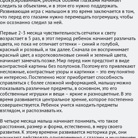
сфокусированным, ребенок обоими глазками начинает
следить за объектами, и в этом его нужно поддержать.
Развивающая игра с малышом в это время заключается в том,
что перед его глазами нужно перемещать погремушку, чтобы
он осознанно следил за ней.
Первые 2-3 месяца чувствительность сетчатки к свету
возрастает в 5 раз, в этот период ребенок начинает различать
цвета, но пока не отличает оттенки – синий и голубой,
красный и розовый, и так далее. Сначала он воспринимает
красный цвет, а коротковолновые синий и зеленый цвета,
начинает замечать позже. Мир перед ним предстоит в виде
контрастной картины без полутонов. Поэтому его привлекают
несложные, контрастные узоры и картинки – это ему понятно
и интересно. Постепенно мозг приобретает способность
справляться с более сложной информацией, малышу можно
показывать различные предметы, в основном, это его
собственные игрушки и вещи – яркие и разноцветные. В это
время развивается центральное зрение, которое постепенно
совершенствуется. Ребенок учится находить предметы
взглядом, и распознавать их.
В четыре месяца малыш начинает понимать, что такое
расстояния, размер и форма, естественно, в меру своего
развития. К этому времени развивается моторика рук, они
начинают действовать одновременно с глазами и мышлением.