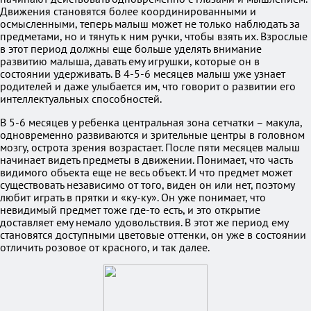
Движения становятся более координированными и
осмысленными, теперь малыш может не только наблюдать за
предметами, но и тянуть к ним ручки, чтобы взять их. Взрослые
в этот период должны еще больше уделять внимание
развитию малыша, давать ему игрушки, которые он в
состоянии удерживать. В 4-5-6 месяцев малыш уже узнает
родителей и даже улыбается им, что говорит о развитии его
интеллектуальных способностей.
В 5-6 месяцев у ребенка центральная зона сетчатки – макула,
одновременно развиваются и зрительные центры в головном
мозгу, острота зрения возрастает. После пяти месяцев малыш
начинает видеть предметы в движении. Понимает, что часть
видимого объекта еще не весь объект. И что предмет может
существовать независимо от того, виден он или нет, поэтому
любит играть в прятки и «ку-ку». Он уже понимает, что
невидимый предмет тоже где-то есть, и это открытие
доставляет ему немало удовольствия. В этот же период ему
становятся доступными цветовые оттенки, он уже в состоянии
отличить розовое от красного, и так далее.