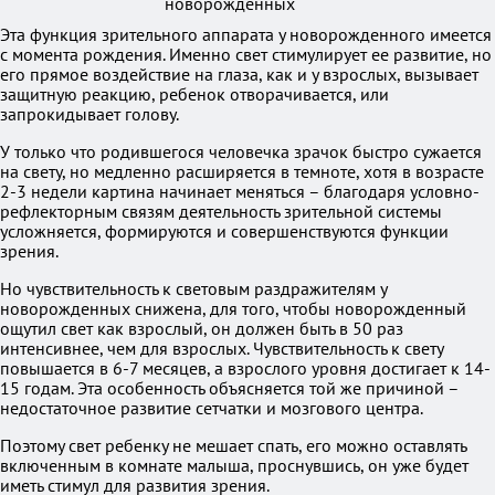
Эта функция зрительного аппарата у новорожденного имеется
с момента рождения. Именно свет стимулирует ее развитие, но
его прямое воздействие на глаза, как и у взрослых, вызывает
защитную реакцию, ребенок отворачивается, или
запрокидывает голову.
У только что родившегося человечка зрачок быстро сужается
на свету, но медленно расширяется в темноте, хотя в возрасте
2-3 недели картина начинает меняться – благодаря условно-
рефлекторным связям деятельность зрительной системы
усложняется, формируются и совершенствуются функции
зрения.
Но чувствительность к световым раздражителям у
новорожденных снижена, для того, чтобы новорожденный
ощутил свет как взрослый, он должен быть в 50 раз
интенсивнее, чем для взрослых. Чувствительность к свету
повышается в 6-7 месяцев, а взрослого уровня достигает к 14-
15 годам. Эта особенность объясняется той же причиной –
недостаточное развитие сетчатки и мозгового центра.
Поэтому свет ребенку не мешает спать, его можно оставлять
включенным в комнате малыша, проснувшись, он уже будет
иметь стимул для развития зрения.