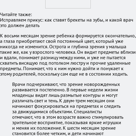
Читайте также:
Исправляем прикус: как ставят брекеты на зубы, и какой врач
это должен делать
К восьми месяцам зрение ребенка формируется окончательно,
а глаза приобретают свой постоянный цвет, который уже
никогда не изменится. Острота и глубина зрения у малыша
такие же, как у взрослого человека. Он видит предметы вблизи
и вдали, понимает разницу между ними, и уже не пытается
схватить висящую под потолком люстру и прочие удаленные
предметы. Понимает, что к ним нужно дойти и понукает к
этому родителей, поскольку сам еще не в состоянии ходить.
Врачи подчеркивают, что зрение новорожденных
развивается постепенно. В первые недели жизни
младенцы видят лишь размытые контуры и могут
различать свет и тень. К двум-трем месяцам они
начинают фокусироваться на предметах и следить
за движущимися объектами. Специалисты
отмечают, что в этом возрасте важно стимулировать
зрительное восприятие, показывая яркие игрушки
и меняя их положение. К шести месяцам зрение
становится более четким, и дети начинают