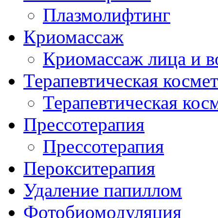
Плазмолифтинг
Криомассаж
Криомассаж лица и в
Терапевтическая косме
Терапевтическая кос
Прессотерапия
Прессотерапия
Перокситерапия
Удаление папиллом
Фотобиомодуляция