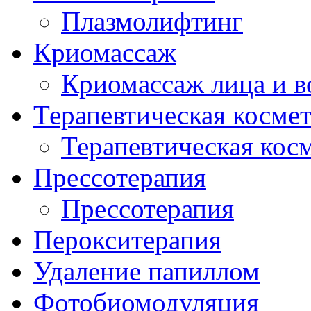
Плазмолифтинг
Криомассаж
Криомассаж лица и в
Терапевтическая косме
Терапевтическая кос
Прессотерапия
Прессотерапия
Перокситерапия
Удаление папиллом
Фотобиомодуляция