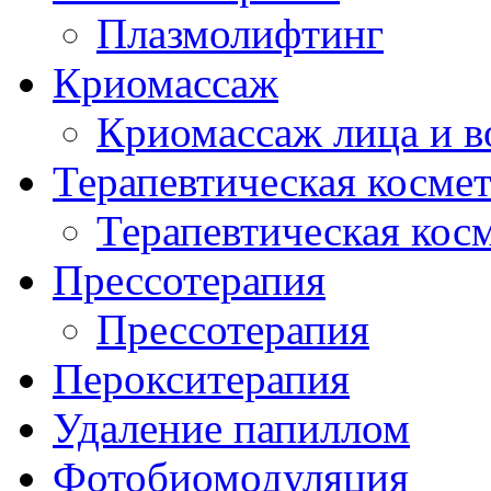
Плазмолифтинг
Криомассаж
Криомассаж лица и в
Терапевтическая косме
Терапевтическая кос
Прессотерапия
Прессотерапия
Перокситерапия
Удаление папиллом
Фотобиомодуляция