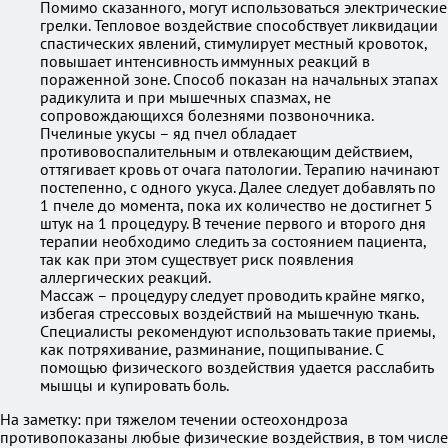
Помимо сказанного, могут использоваться электрические
грелки. Тепловое воздействие способствует ликвидации
спастических явлений, стимулирует местный кровоток,
повышает интенсивность иммунных реакций в
пораженной зоне. Способ показан на начальных этапах
радикулита и при мышечных спазмах, не
сопровождающихся болезнями позвоночника.
Пчелиные укусы – яд пчел обладает
противовоспалительным и отвлекающим действием,
оттягивает кровь от очага патологии. Терапию начинают
постепенно, с одного укуса. Далее следует добавлять по
1 пчеле до момента, пока их количество не достигнет 5
штук на 1 процедуру. В течение первого и второго дня
терапии необходимо следить за состоянием пациента,
так как при этом существует риск появления
аллергических реакций.
Массаж – процедуру следует проводить крайне мягко,
избегая стрессовых воздействий на мышечную ткань.
Специалисты рекомендуют использовать такие приемы,
как потряхивание, разминание, пощипывание. С
помощью физического воздействия удается расслабить
мышцы и купировать боль.
На заметку: при тяжелом течении остеохондроза
противопоказаны любые физические воздействия, в том числе