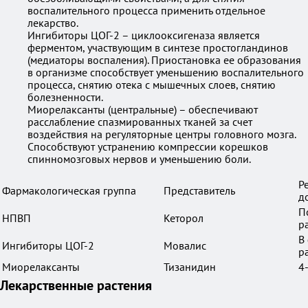
воспалительного процесса применить отдельное
лекарство.
Ингибиторы ЦОГ-2 – циклооксигеназа является
ферментом, участвующим в синтезе простогландинов
(медиаторы воспаления). Приостановка ее образования
в организме способствует уменьшению воспалительного
процесса, снятию отека с мышечных слоев, снятию
болезненности.
Миорелаксанты (центральные) – обеспечивают
расслабление спазмированных тканей за счет
воздействия на регуляторные центры головного мозга.
Способствуют устранению компрессии корешков
спинномозговых нервов и уменьшению боли.
Р
Фармакологическая группа
Представитель
д
По
НПВП
Кеторол
р
В
Ингибиторы ЦОГ-2
Мовалис
ра
Миорелаксанты
Тизанидин
4-
Лекарственные растения