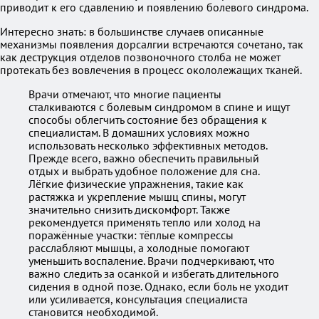
приводит к его сдавлению и появлению болевого синдрома.
Интересно знать: в большинстве случаев описанные
механизмы появления дорсалгии встречаются сочетано, так
как деструкция отделов позвоночного столба не может
протекать без вовлечения в процесс окололежащих тканей.
Врачи отмечают, что многие пациенты
сталкиваются с болевым синдромом в спине и ищут
способы облегчить состояние без обращения к
специалистам. В домашних условиях можно
использовать несколько эффективных методов.
Прежде всего, важно обеспечить правильный
отдых и выбрать удобное положение для сна.
Лёгкие физические упражнения, такие как
растяжка и укрепление мышц спины, могут
значительно снизить дискомфорт. Также
рекомендуется применять тепло или холод на
поражённые участки: тёплые компрессы
расслабляют мышцы, а холодные помогают
уменьшить воспаление. Врачи подчеркивают, что
важно следить за осанкой и избегать длительного
сидения в одной позе. Однако, если боль не уходит
или усиливается, консультация специалиста
становится необходимой.