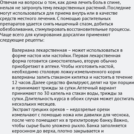
Отвечая на вопросы о том, как дома лечить боль в спине,
нельзя не затронуть тему лекарственных растений. Последние
могут использоваться для приема внутрь или в качестве
средств местного лечения. С помощью растительных
препаратов удается снять мышечный спазм, добиться
обезболивания, стимулировать восстановительные процессы.
Чаще всего для купирования дорсалгии применяют
следующие рецепты:
Валериана лекарственная – может использоваться в
форме настоя или настойки. Первая лекарственная
форма готовится самостоятельно, вторую обычно
приобретают в аптеке. Чтобы изготовить настой,
необходимо столовую ложку измельченного корня
валерианы залить стаканом кипятка и настоять в течение
12 часов. Далее средство фильтруют, делят на три порции
и принимают трижды за сутки. Аптечный вариант
принимают по 30 капель на стакан воды, трижды за
сутки. Длительность курса в обоих случая может достигать
нескольких месяцев.
Экстракт грецких орехов – недозрелые орехи
измельчают с помощью ножа или давилки для чеснока,
после чего помещают их в трехлитровую банку. Важно,
чтобы сырье было уложено рыхло. Банка заполняется
керосином до верха, плотно закрывается и