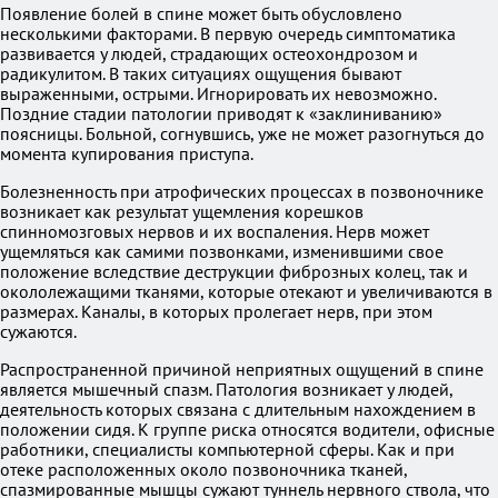
Появление болей в спине может быть обусловлено
несколькими факторами. В первую очередь симптоматика
развивается у людей, страдающих остеохондрозом и
радикулитом. В таких ситуациях ощущения бывают
выраженными, острыми. Игнорировать их невозможно.
Поздние стадии патологии приводят к «заклиниванию»
поясницы. Больной, согнувшись, уже не может разогнуться до
момента купирования приступа.
Болезненность при атрофических процессах в позвоночнике
возникает как результат ущемления корешков
спинномозговых нервов и их воспаления. Нерв может
ущемляться как самими позвонками, изменившими свое
положение вследствие деструкции фиброзных колец, так и
окололежащими тканями, которые отекают и увеличиваются в
размерах. Каналы, в которых пролегает нерв, при этом
сужаются.
Распространенной причиной неприятных ощущений в спине
является мышечный спазм. Патология возникает у людей,
деятельность которых связана с длительным нахождением в
положении сидя. К группе риска относятся водители, офисные
работники, специалисты компьютерной сферы. Как и при
отеке расположенных около позвоночника тканей,
спазмированные мышцы сужают туннель нервного ствола, что