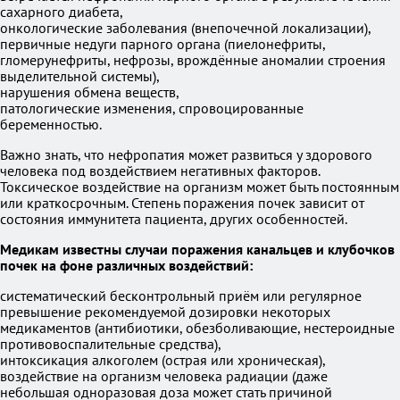
сахарного диабета,
онкологические заболевания (внепочечной локализации),
первичные недуги парного органа (пиелонефриты,
гломерунефриты, нефрозы, врождённые аномалии строения
выделительной системы),
нарушения обмена веществ,
патологические изменения, спровоцированные
беременностью.
Важно знать, что нефропатия может развиться у здорового
человека под воздействием негативных факторов.
Токсическое воздействие на организм может быть постоянным
или краткосрочным. Степень поражения почек зависит от
состояния иммунитета пациента, других особенностей.
Медикам известны случаи поражения канальцев и клубочков
почек на фоне различных воздействий:
систематический бесконтрольный приём или регулярное
превышение рекомендуемой дозировки некоторых
медикаментов (антибиотики, обезболивающие, нестероидные
противовоспалительные средства),
интоксикация алкоголем (острая или хроническая),
воздействие на организм человека радиации (даже
небольшая одноразовая доза может стать причиной