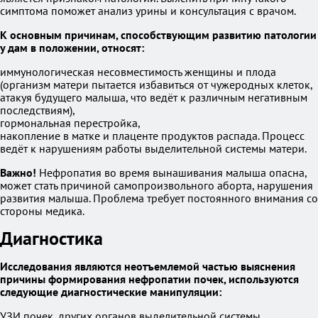
симптома поможет анализ урины и консультация с врачом.
К основным причинам, способствующим развитию патологии
у дам в положении, относят:
иммунологическая несовместимость женщины и плода
(организм матери пытается избавиться от чужеродных клеток,
атакуя будущего малыша, что ведёт к различным негативным
последствиям),
гормональная перестройка,
накопление в матке и плаценте продуктов распада. Процесс
ведёт к нарушениям работы выделительной системы матери.
Важно!
Нефропатия во время вынашивания малыша опасна,
может стать причиной самопроизвольного аборта, нарушения
развития малыша. Проблема требует постоянного внимания со
стороны медика.
Диагностика
Исследования являются неотъемлемой частью выяснения
причины формирования нефропатии почек, используются
следующие диагностические манипуляции:
УЗИ почек, других органов выделительной системы,