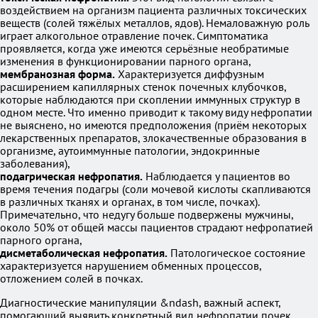
воздействием на организм пациента различных токсических
веществ (солей тяжёлых металлов, ядов). Немаловажную роль
играет алкогольное отравление почек. Симптоматика
проявляется, когда уже имеются серьёзные необратимые
изменения в функционировании парного органа,
мембранозная форма.
Характеризуется диффузным
расширением капиллярных стенок почечных клубочков,
которые наблюдаются при скоплении иммунных структур в
одном месте. Что именно приводит к такому виду нефропатии
не выяснено, но имеются предположения (приём некоторых
лекарственных препаратов, злокачественные образования в
организме, аутоиммунные патологии, эндокринные
заболевания),
подагрическая нефропатия.
Наблюдается у пациентов во
время течения подагры (соли мочевой кислоты скапливаются
в различных тканях и органах, в том числе, почках).
Примечательно, что недугу больше подвержены мужчины,
около 50% от общей массы пациентов страдают нефропатией
парного органа,
дисметаболическая нефропатия.
Патологическое состояние
характеризуется нарушением обменных процессов,
отложением солей в почках.
Диагностические манипуляции &ndash, важный аспект,
помогающий выявить конкретный вид нефропатии почек,