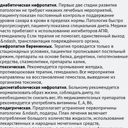
диабетическая нефропатия.
Первые две стадии развития
патологии не требуют никаких лечебных мероприятий,
пациенту показан постоянный контроль и поддержание
уровня сахара в крови в пределах нормы. Патология быстро
прогрессирует, пациенту показана специальная диета. Медики
часто прибегают к использованию ингибиторов АПФ,
гемодиализу. Если терапия не помогает, единственный выход
&ndash, трансплантация повреждённого органа,
нефропатия беременных.
Терапия проводится только в
стационарных условиях, пациентке прописывают постельный
режим, препараты на основе белка, диуретики, гипотензивные
средства, спазмолитики, препараты калия,
токсическая.
Рекомендуется промывание желудка,
противошоковая терапия, гемодиализ. Все мероприятия
направлены на восстановление гемостаза, выведение из
организма токсинов,
дисметаболическая нефропатия.
Больному рекомендуется
нормализовать образ жизни, соблюдать диету, по
необходимости снизить вес. Из медикаментозных препаратов
рекомендуется употреблять витамины Е, А, В6,
подагрическая.
Предполагает устранение первопричины
патологии &ndash, подагры. План лечения включает
потребление большого количества жидкости, использование
лекарственных и народных мочегонных средств,