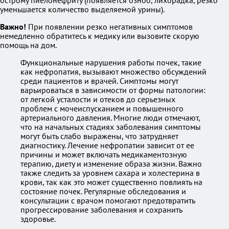
острому пиелонефриту (появляется озноб, лихорадка, резко
уменьшается количество выделяемой урины).
Важно!
При появлении резко негативных симптомов
немедленно обратитесь к медику или вызовите скорую
помощь на дом.
Функциональные нарушения работы почек, такие
как нефропатия, вызывают множество обсуждений
среди пациентов и врачей. Симптомы могут
варьироваться в зависимости от формы патологии:
от легкой усталости и отеков до серьезных
проблем с мочеиспусканием и повышенного
артериального давления. Многие люди отмечают,
что на начальных стадиях заболевания симптомы
могут быть слабо выражены, что затрудняет
диагностику. Лечение нефропатии зависит от ее
причины и может включать медикаментозную
терапию, диету и изменение образа жизни. Важно
также следить за уровнем сахара и холестерина в
крови, так как это может существенно повлиять на
состояние почек. Регулярные обследования и
консультации с врачом помогают предотвратить
прогрессирование заболевания и сохранить
здоровье.