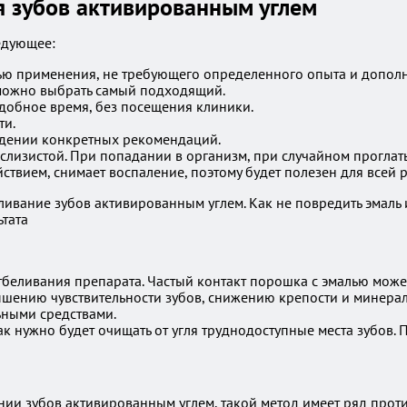
я зубов активированным углем
едующее:
тью применения, не требующего определенного опыта и допол
 можно выбрать самый подходящий.
добное время, без посещения клиники.
ти.
юдении конкретных рекомендаций.
 слизистой. При попадании в организм, при случайном проглат
вием, снимает воспаление, поэтому будет полезен для всей р
тбеливания препарата. Частый контакт порошка с эмалью может
шению чувствительности зубов, снижению крепости и минерал
ьными средствами.
ак нужно будет очищать от угля труднодоступные места зубов.
нии зубов активированным углем, такой метод имеет ряд прот