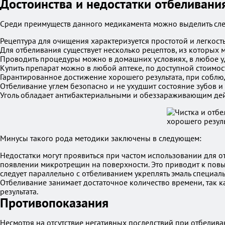
Достоинства и недостатки отбеливани
Среди преимуществ данного медикамента можно выделить сл
Рецептура для очищения характеризуется простотой и легкос
Для отбеливания существует несколько рецептов, из которых
Проводить процедуры можно в домашних условиях, в любое у
Купить препарат можно в любой аптеке, по доступной стоимос
Гарантированное достижение хорошего результата, при собл
Отбеливание углем безопасно и не ухудшит состояние зубов и
Уголь обладает антибактериальными и обеззараживающим дейст
Минусы такого рода методики заключены в следующем:
Недостатки могут проявиться при частом использовании для о
появлении микротрещин на поверхности. Это приводит к повы
следует параллельно с отбеливанием укреплять эмаль специал
Отбеливание занимает достаточное количество времени, так к
результата.
Противопоказания
Несмотря на отсутствие негативных последствий при отбелива