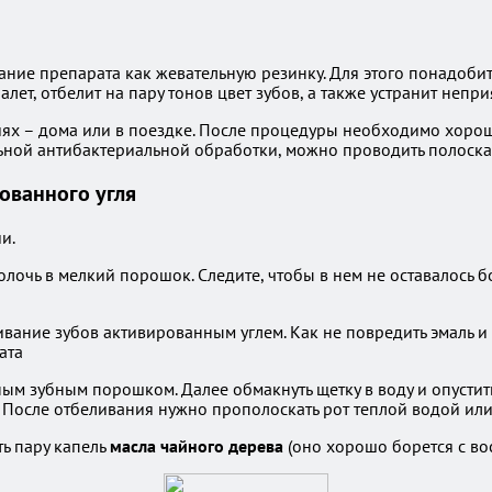
ние препарата как жевательную резинку. Для этого понадобится
лет, отбелит на пару тонов цвет зубов, а также устранит непри
ях – дома или в поездке. После процедуры необходимо хорошо
ельной антибактериальной обработки, можно проводить полоск
рованного угля
и.
столочь в мелкий порошок. Следите, чтобы в нем не оставалось
ым зубным порошком. Далее обмакнуть щетку в воду и опусти
. После отбеливания нужно прополоскать рот теплой водой или
ь пару капель
масла чайного дерева
(оно хорошо борется с во