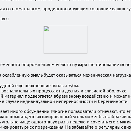
ся со стоматологом, продиагностирующим состояние ваших зу
аях:
еменного опорожнения мочевого пузыря стентирование мочето
 ослабленную эмаль будет оказываться механическая нагрузка.
 у детей еще неокрепшие эмаль и зубы.
 воспалительных процессах на деснах и слизистой оболочке.
ый материал подвергается абразивному воздействию и может и
 в случае индивидуальной непереносимости и беременности.
вает много обсуждений. Многие пользователи отмечают, что эт
важно помнить, что активированный уголь может быть абразивн
ь уголь не чаще одного-двух раз в неделю и сочетать его с мяг
мизировать риск повреждения. Не забывайте о регулярных виз