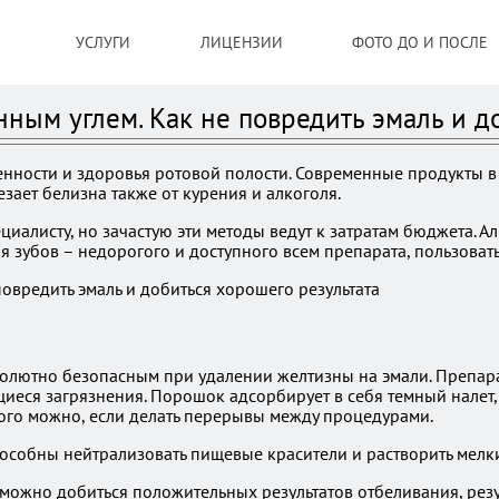
УСЛУГИ
ЛИЦЕНЗИИ
ФОТО ДО И ПОСЛЕ
нным углем. Как не повредить эмаль и д
енности и здоровья ротовой полости. Современные продукты 
зает белизна также от курения и алкоголя.
циалисту, но зачастую эти методы ведут к затратам бюджета.
я зубов – недорогого и доступного всем препарата, пользова
лютно безопасным при удалении желтизны на эмали. Препарат
ся загрязнения. Порошок адсорбирует в себя темный налет, п
ого можно, если делать перерывы между процедурами.
особны нейтрализовать пищевые красители и растворить мелк
можно добиться положительных результатов отбеливания, резу