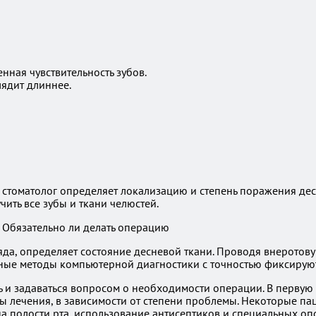
нная чувствительность зубов.
ядит длиннее.
 стоматолог определяет локализацию и степень поражения десн
ить все зубы и ткани челюстей.
яда, определяет состояние десневой ткани. Проводя внерото
нные методы компьютерной диагностики с точностью фиксирую
ь и задаваться вопросом о необходимости операции. В первую 
 лечения, в зависимости от степени проблемы. Некоторые пац
а полости рта, использование антисептиков и специальных опо