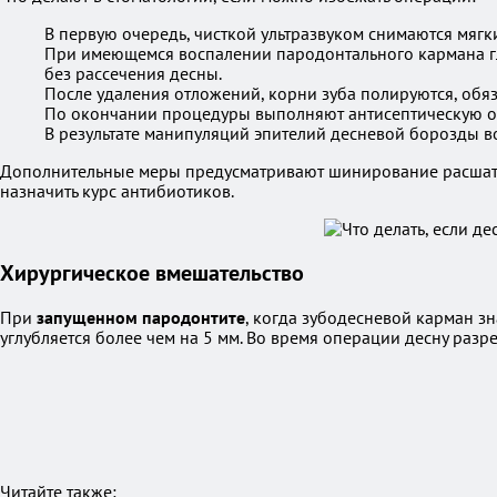
В первую очередь, чисткой ультразвуком снимаются мягк
При имеющемся воспалении пародонтального кармана г
без рассечения десны.
После удаления отложений, корни зуба полируются, обяз
По окончании процедуры выполняют антисептическую об
В результате манипуляций эпителий десневой борозды во
Дополнительные меры предусматривают шинирование расшата
назначить курс антибиотиков.
Хирургическое вмешательство
При
запущенном пародонтите
, когда зубодесневой карман зн
углубляется более чем на 5 мм. Во время операции десну разр
Читайте также: