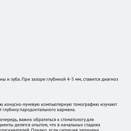
ы и зуба. При зазоре глубиной 4-5 мм, ставится диагноз
вую конусно-лучевую компьютерную томографию изучают
т глубину пародонтального кармана.
очередь, важно обратиться к стоматологу для
иенты делятся опытом, что в начальных стадиях
ласкивателей. Однако, если ситуация запущена,