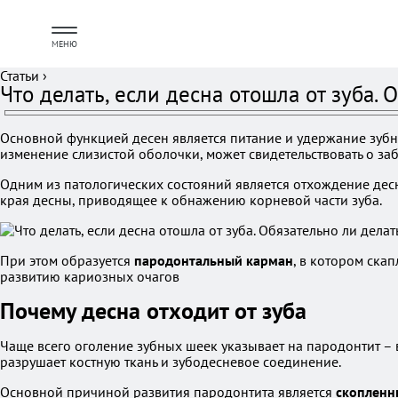
МЕНЮ
Статьи
›
Что делать, если десна отошла от зуба.
Основной функцией десен является питание и удержание зубны
изменение слизистой оболочки, может свидетельствовать о за
Одним из патологических состояний является отхождение десн
края десны, приводящее к обнажению корневой части зуба.
При этом образуется
пародонтальный карман
, в котором ска
развитию кариозных очагов
Почему десна отходит от зуба
Чаще всего оголение зубных шеек указывает на пародонтит –
разрушает костную ткань и зубодесневое соединение.
Основной причиной развития пародонтита является
скопленн