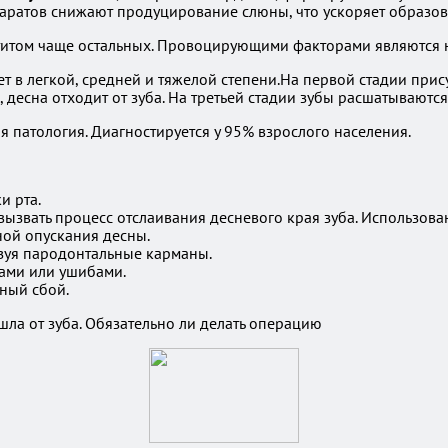
паратов снижают продуцирование слюны, что ускоряет образов
том чаще остальных. Провоцирующими факторами являются не
 в легкой, средней и тяжелой степени.На первой стадии присут
десна отходит от зуба. На третьей стадии зубы расшатываются
я патология. Диагностируется у 95% взрослого населения.
и рта.
ызвать процесс отслаивания десневого края зуба. Использова
ной опускания десны.
азуя пародонтальные карманы.
ами или ушибами.
ный сбой.