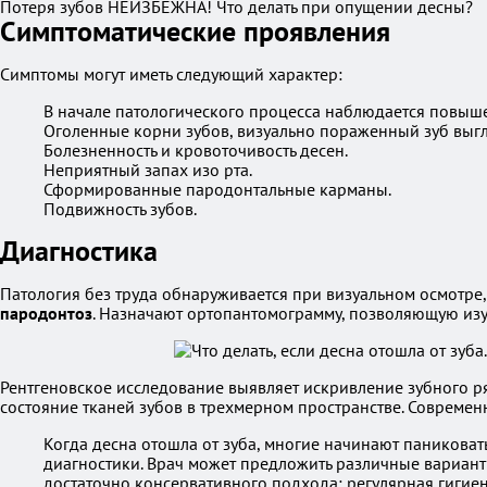
Потеря зубов НЕИЗБЕЖНА! Что делать при опущении десны?
Симптоматические проявления
Симптомы могут иметь следующий характер:
В начале патологического процесса наблюдается повыше
Оголенные корни зубов, визуально пораженный зуб выгл
Болезненность и кровоточивость десен.
Неприятный запах изо рта.
Сформированные пародонтальные карманы.
Подвижность зубов.
Диагностика
Патология без труда обнаруживается при визуальном осмотре,
пародонтоз
. Назначают ортопантомограмму, позволяющую изуч
Рентгеновское исследование выявляет искривление зубного р
состояние тканей зубов в трехмерном пространстве. Совреме
Когда десна отошла от зуба, многие начинают паниковат
диагностики. Врач может предложить различные варианты
достаточно консервативного подхода: регулярная гигиен