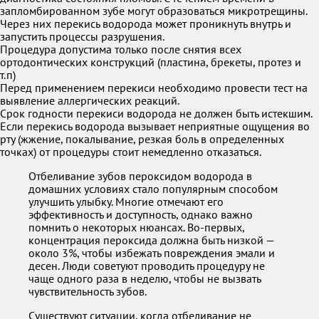
запломбированном зубе могут образоваться микротрещины.
Через них перекись водорода может проникнуть внутрь и
запустить процессы разрушения.
Процедура допустима только после снятия всех
ортодонтических конструкций (пластина, брекеты, протез и
т.п)
Перед применением перекиси необходимо провести тест на
выявление аллергических реакций.
Срок годности перекиси водорода не должен быть истекшим.
Если перекись водорода вызывает неприятные ощущения во
рту (жжение, покалывание, резкая боль в определенных
точках) от процедуры стоит немедленно отказаться.
Отбеливание зубов пероксидом водорода в
домашних условиях стало популярным способом
улучшить улыбку. Многие отмечают его
эффективность и доступность, однако важно
помнить о некоторых нюансах. Во-первых,
концентрация пероксида должна быть низкой —
около 3%, чтобы избежать повреждения эмали и
десен. Люди советуют проводить процедуру не
чаще одного раза в неделю, чтобы не вызвать
чувствительность зубов.
Существуют ситуации, когда отбеливание не