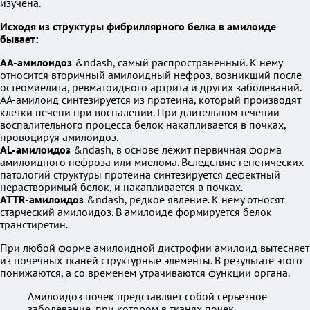
изучена.
Исходя из структуры фибриллярного белка в амилоиде
бывает:
АА-амилоидоз
&ndash, самый распространенный. К нему
относится вторичный амилоидный нефроз, возникший после
остеомиелита, ревматоидного артрита и других заболеваний.
АА-амилоид синтезируется из протеина, который производят
клетки печени при воспалении. При длительном течении
воспалительного процесса белок накапливается в почках,
провоцируя амилоидоз.
AL-амилоидоз
&ndash, в основе лежит первичная форма
амилоидного нефроза или миелома. Вследствие генетических
патологий структуры протеина синтезируется дефектный
нерастворимый белок, и накапливается в почках.
ATTR-амилоидоз
&ndash, редкое явление. К нему относят
старческий амилоидоз. В амилоиде формируется белок
транстиретин.
При любой форме амилоидной дистрофии амилоид вытесняет
из почечных тканей структурные элементы. В результате этого
понижаются, а со временем утрачиваются функции органа.
Амилоидоз почек представляет собой серьезное
заболевание, при котором в тканях почек