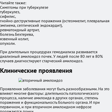
Читайте также:
Симптомы при туберкулезе
туберкулез,
сифилис,
гнойно-деструктивные поражения (остеомиелит, плевральная
эмпиема, септический эндокардит),
ревматоидный артрит,
болезнь Бехтерева,
язвенный колит,
опухоли.
При длительных процедурах гемодиализа развивается
диализный амилоидоз почек. У людей после 80 лет в 80%
случаев диагностируют старческий амилоидоз.
Клинические проявления
Проявления заболевания могут быть разнообразными. На это
влияют многие факторы: длительность патологического
процесса, наличие амилоида в других органах, степень
поражения и функциональность больного органа. И при
первичном, и при вторичном амилоидном нефрозе
поражаются почки.