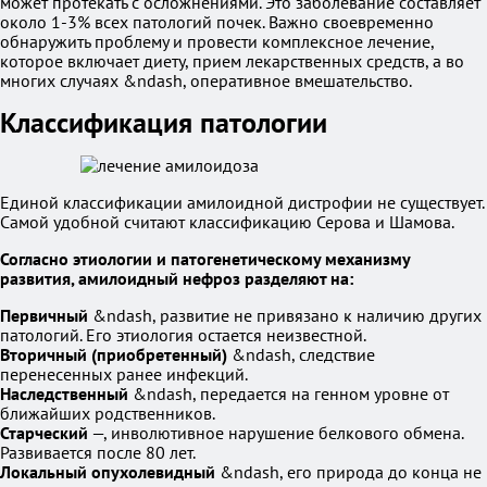
может протекать с осложнениями. Это заболевание составляет
около 1-3% всех патологий почек. Важно своевременно
обнаружить проблему и провести комплексное лечение,
которое включает диету, прием лекарственных средств, а во
многих случаях &ndash, оперативное вмешательство.
Классификация патологии
Единой классификации амилоидной дистрофии не существует.
Самой удобной считают классификацию Серова и Шамова.
Согласно этиологии и патогенетическому механизму
развития, амилоидный нефроз разделяют на:
Первичный
&ndash, развитие не привязано к наличию других
патологий. Его этиология остается неизвестной.
Вторичный (приобретенный)
&ndash, следствие
перенесенных ранее инфекций.
Наследственный
&ndash, передается на генном уровне от
ближайших родственников.
Старческий
—, инволютивное нарушение белкового обмена.
Развивается после 80 лет.
Локальный опухолевидный
&ndash, его природа до конца не