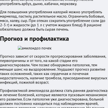
употреблять арбуз, дыню, кабачки, морковку.
Для повышения употребления калорий можно употреблять
мармелад, пастилу, растительное масло. Ограничить бобовые,
мясо, халву, сыр. При отеках сократить употребление соли (до
2-3 г) и жидкости (до 1 л с учетом жидких блюд). В рационе
обязательно должна быть сырая печень.
Прогноз и профилактика
Прогноз зависит от скорости прогрессирования заболевания,
первопричины и от того, на какой стадии его
диагностировали. Чем позже обнаружена патология, тем
меньше шанс на выздоровление. Ухудшают прогноз развитие
таких осложнений, таких как сердечная и почечная
недостаточность, наличие тромбоза, присоединение вирусных
инфекций, пожилой возраст.
Профилактикой амилоидоза должна стать ранняя диагностика
и лечение болезней, которые являются пусковым механизмом
его развития. Если патология уже диагностирована, больной
должен постоянно находиться под наблюдением врачей,
регулярно проводить назначенные исследования. На ранних