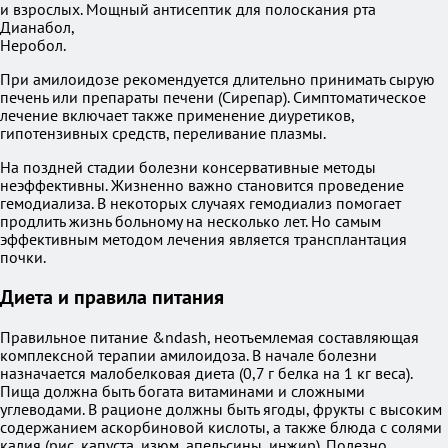
и взрослых. Мощный антисептик для полоскания рта
Дианабол,
Неробол.
При амилоидозе рекомендуется длительно принимать сырую
печень или препараты печени (Сирепар). Симптоматическое
лечение включает также применение диуретиков,
гипотензивных средств, переливание плазмы.
На поздней стадии болезни консервативные методы
неэффективны. Жизненно важно становится проведение
гемодиализа. В некоторых случаях гемодиализ помогает
продлить жизнь больному на несколько лет. Но самым
эффективным методом лечения является трансплантация
почки.
Диета и правила питания
Правильное питание &ndash, неотъемлемая составляющая
комплексной терапии амилоидоза. В начале болезни
назначается малобелковая диета (0,7 г белка на 1 кг веса).
Пища должна быть богата витаминами и сложными
углеводами. В рационе должны быть ягоды, фрукты с высоким
содержанием аскорбиновой кислоты, а также блюда с солями
калия (рис, капуста, изюм, апельсины, инжир). Полезно