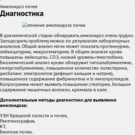
Амилоидоз почек
Диагностика
В доклинической стадии обнаружить амилоидоз очень трудно.
Заподозрить проблему можно по результатам лабораторных
анализов. Общий анализ мочи может показать протеинурию,
лейкоцитурию, микрогематурию. В общем анализе крови
повышены лейкоциты, СОЭ, низкий уровень гемоглобина.
Биохимический анализ крови обнаружит гипоальбуминемию,
гиперглобулинемию, повышенное количество холестерина,
дисбаланс электролитов (дефицит кальция и натрия),
повышенное содержание фибриногена и b-липопротеидов.
Копрограмма может выявить повышение стеатореи, большое
содержание мышечных волокон, крахмала в кале.
Дополнительные методы диагностики для выявления
амилоидоза:
УЗИ брюшной полости и почек,
Рентгенография,
КТ,
Биопсия почек.