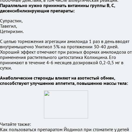
побочные действия, в том числе аллергическая реакция.
Параллельно нужно принимать витамины группы В, С,
десенсибилизирующие препараты:
Супрастин,
Тавегил,
Цетиризин.
С целью торможения агрегации амилоида 1 раз в день вводят
внутримышечно Унитиол 5% на протяжении 30-40 дней.
Хороший эффект отмечают при разных формах амилоидоза от
применения растительного цитостатика Колхицина. Его
принимают в течение 4-6 месяцев дозировкой 0,2-0,5 мг в
сутки.
Анаболические стероиды влияют на азотистый обмен,
способствуют улучшению аппетита, повышению массы тела:
Читайте также:
Как пользоваться препаратом Йодинол при стоматите у детей