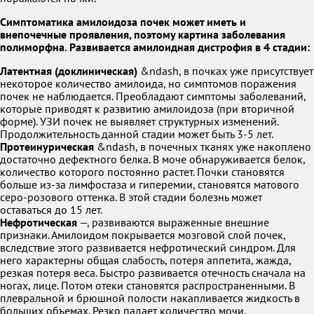
Симптоматика амилоидоза почек может иметь и
внепочечные проявления, поэтому картина заболевания
полиморфна. Развивается амилоидная дистрофия в 4 стадии:
Латентная (доклиническая)
&ndash, в почках уже присутствует
некоторое количество амилоида, но симптомов поражения
почек не наблюдается. Преобладают симптомы заболеваний,
которые приводят к развитию амилоидоза (при вторичной
форме). УЗИ почек не выявляет структурных изменений.
Продолжительность данной стадии может быть 3-5 лет.
Протеинурическая
&ndash, в почечных тканях уже накоплено
достаточно дефектного белка. В моче обнаруживается белок,
количество которого постоянно растет. Почки становятся
больше из-за лимфостаза и гиперемии, становятся матового
серо-розового оттенка. В этой стадии болезнь может
оставаться до 15 лет.
Нефротическая
—, развиваются выраженные внешние
признаки. Амилоидом покрывается мозговой слой почек,
вследствие этого развивается нефротический синдром. Для
него характерны общая слабость, потеря аппетита, жажда,
резкая потеря веса. Быстро развивается отечность сначала на
ногах, лице. Потом отеки становятся распространенными. В
плевральной и брюшной полости накапливается жидкость в
больших объемах. Резко падает количество мочи.