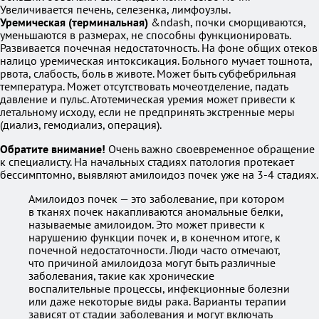
Увеличивается печень, селезенка, лимфоузлы.
Уремическая (терминальная)
&ndash, почки сморщиваются,
уменьшаются в размерах, не способны функционировать.
Развивается почечная недостаточность. На фоне общих отеков
налицо уремическая интоксикация. Больного мучает тошнота,
рвота, слабость, боль в животе. Может быть субфебрильная
температура. Может отсутствовать мочеотделение, падать
давление и пульс. Атотемическая уремия может привести к
летальному исходу, если не предпринять экстренные меры
(диализ, гемодиализ, операция).
Обратите внимание!
Очень важно своевременное обращение
к специалисту. На начальных стадиях патология протекает
бессимптомно, выявляют амилоидоз почек уже на 3-4 стадиях.
Амилоидоз почек — это заболевание, при котором
в тканях почек накапливаются аномальные белки,
называемые амилоидом. Это может привести к
нарушению функции почек и, в конечном итоге, к
почечной недостаточности. Люди часто отмечают,
что причиной амилоидоза могут быть различные
заболевания, такие как хронические
воспалительные процессы, инфекционные болезни
или даже некоторые виды рака. Варианты терапии
зависят от стадии заболевания и могут включать