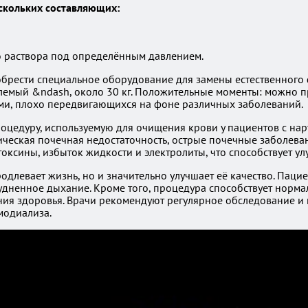
скольких составляющих:
о раствора под определённым давлением.
обрести специальное оборудование для замены естественного 
млемый &ndash, около 30 кг. Положительные моменты: можно 
ми, плохо передвигающихся на фоне различных заболеваний.
цедуру, используемую для очищения крови у пациентов с нар
еская почечная недостаточность, острые почечные заболеван
оксины, избыток жидкости и электролиты, что способствует у
одлевает жизнь, но и значительно улучшает её качество. Паци
трудненное дыхание. Кроме того, процедура способствует нор
ния здоровья. Врачи рекомендуют регулярное обследование и
модиализа.