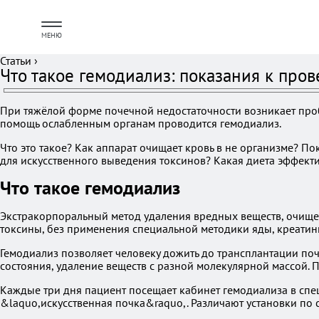
МЕНЮ
Статьи
›
Что такое гемодиализ: показания к пр
При тяжёлой форме почечной недостаточности возникает пробл
помощь ослабленным органам проводится гемодиализ.
Что это такое? Как аппарат очищает кровь в не организме? 
для искусственного выведения токсинов? Какая диета эффекти
Что такое гемодиализ
Экстракорпоральный метод удаления вредных веществ, очище
токсины, без применения специальной методики яды, креатини
Гемодиализ позволяет человеку дожить до трансплантации поч
состояния, удаление веществ с разной молекулярной массой.
Каждые три дня пациент посещает кабинет гемодиализа в спе
&laquo,искусственная почка&raquo,. Различают установки п