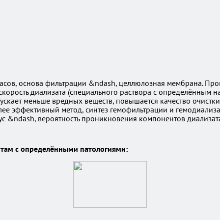
асов, основа фильтрации &ndash, целлюлозная мембрана. Проп
орость диализата (специального раствора с определённым наб
ускает меньше вредных веществ, повышается качество очистки,
ее эффективный метод, синтез гемофильтрации и гемодиализ
с &ndash, вероятность проникновения компонентов диализата 
там с определёнными патологиями: