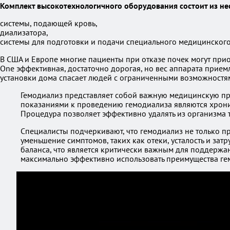
Комплект высокотехнологичного оборудования состоит из не
системы, подающей кровь,
диализатора,
системы для подготовки и подачи специального медицинског
В США и Европе многие пациенты при отказе почек могут при
One эффективная, достаточно дорогая, но вес аппарата прие
установки дома спасает людей с ограниченными возможностя
Гемодиализ представляет собой важную медицинскую про
показаниями к проведению гемодиализа являются хронич
Процедура позволяет эффективно удалять из организма т
Специалисты подчеркивают, что гемодиализ не только пр
уменьшение симптомов, таких как отеки, усталость и за
баланса, что является критически важным для поддержа
максимально эффективно использовать преимущества ге