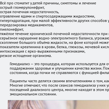
Всё про стоматит у детей причины, симптомы и лечение
острый гломерулонефрит,
острая почечная недостаточность,
отравление ядами и спиртосодержащими жидкостями,
гипергидратация, при малой эффективности других способов 
передозировка медикаментов,
пиелонефрит,
тяжёлое течение хронической почечной недостаточности при 
серьёзное нарушение водно-электролитного баланса, угрож
скопление большого объёма жидкости, на фоне которой может 
показатели креатинина в крови, белка, глюкозы, мочевой кис
интоксикация с ярко-выраженными признаками,
резкое истощение организма.
Гемодиализ — это процедура, которая используется для о
поддержании здоровья и улучшении качества жизни. По
состояния, когда почки не справляются с функцией филь
Пациенты часто делятся своими впечатлениями о том, как
Многие отмечают, что после сеансов гемодиализа у них 
посещений диализного центра, многие находят в этом п
эмоциональном состоянии.