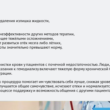
удаления излишка жидкости,
неэффективности других методов терапии,
ающее тяжёлыми осложнениями,
развиться отёк мозга либо лёгких,
лоты значительно превышают норму,
чистки крови у пациентов с почечной недостаточностью. Люди,
казания к гемодиализу включают тяжелую форму хронической б
трации.
 процедура помогает им чувствовать себя лучше, снижая урове
улучшается общее самочувствие, исчезают отеки и нормализует
роцессе поддержку и возможность общения с другими пациента