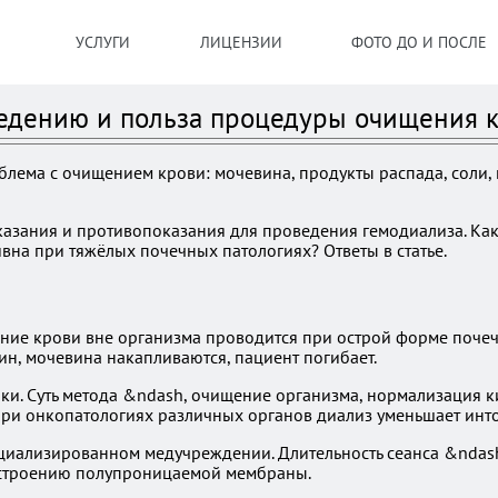
УСЛУГИ
ЛИЦЕНЗИИ
ФОТО ДО И ПОСЛЕ
оведению и польза процедуры очищения 
ема с очищением крови: мочевина, продукты распада, соли, к
Показания и противопоказания для проведения гемодиализа. 
вна при тяжёлых почечных патологиях? Ответы в статье.
ние крови вне организма проводится при острой форме почеч
н, мочевина накапливаются, пациент погибает.
ки. Суть метода &ndash, очищение организма, нормализация к
 При онкопатологиях различных органов диализ уменьшает инт
циализированном медучреждении. Длительность сеанса &ndash
о строению полупроницаемой мембраны.