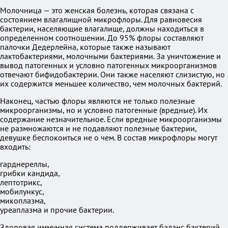
Молочница — это женская болезнь, которая связана с
состоянием влагалищной микрофлоры. Для равновесия
бактерии, населяющие влагалище, должны находиться в
определенном соотношении. До 95% флоры составляют
палочки Дедерлейна, которые также называют
лактобактериями, молочными бактериями. За уничтожение и
вывод патогенных и условно патогенных микроорганизмов
отвечают бифидобактерии. Они также населяют слизистую, но
их содержится меньшее количество, чем молочных бактерий.
Наконец, частью флоры являются не только полезные
микроорганизмы, но и условно патогенные (вредные). Их
содержание незначительное. Если вредные микроорганизмы
не размножаются и не подавляют полезные бактерии,
девушке беспокоиться не о чем. В состав микрофлоры могут
входить:
гарднереллы,
грибки кандида,
лептотрикс,
мобилункус,
микоплазма,
уреаплазма и прочие бактерии.
Здоровая иммунная система поддерживает баланс бактерий,