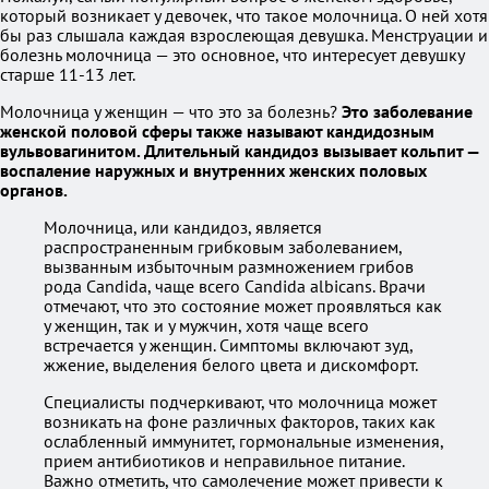
который возникает у девочек, что такое молочница. О ней хотя
бы раз слышала каждая взрослеющая девушка. Менструации и
болезнь молочница — это основное, что интересует девушку
старше 11-13 лет.
Молочница у женщин — что это за болезнь?
Это заболевание
женской половой сферы также называют кандидозным
вульвовагинитом. Длительный кандидоз вызывает кольпит —
воспаление наружных и внутренних женских половых
органов.
Молочница, или кандидоз, является
распространенным грибковым заболеванием,
вызванным избыточным размножением грибов
рода Candida, чаще всего Candida albicans. Врачи
отмечают, что это состояние может проявляться как
у женщин, так и у мужчин, хотя чаще всего
встречается у женщин. Симптомы включают зуд,
жжение, выделения белого цвета и дискомфорт.
Специалисты подчеркивают, что молочница может
возникать на фоне различных факторов, таких как
ослабленный иммунитет, гормональные изменения,
прием антибиотиков и неправильное питание.
Важно отметить, что самолечение может привести к