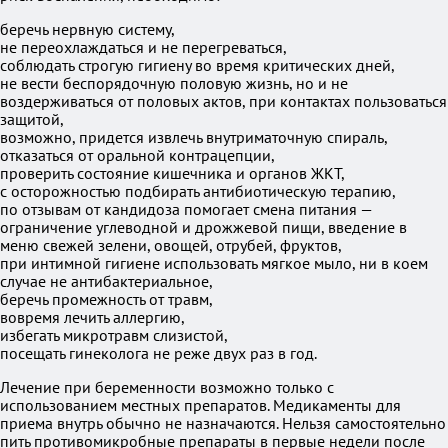
беречь нервную систему,
не переохлаждаться и не перегреваться,
соблюдать строгую гигиену во время критических дней,
не вести беспорядочную половую жизнь, но и не
воздерживаться от половых актов, при контактах пользоваться
защитой,
возможно, придется извлечь внутриматочную спираль,
отказаться от оральной контрацепции,
проверить состояние кишечника и органов ЖКТ,
с осторожностью подбирать антибиотическую терапию,
по отзывам от кандидоза помогает смена питания —
ограничение углеводной и дрожжевой пищи, введение в
меню свежей зелени, овощей, отрубей, фруктов,
при интимной гигиене использовать мягкое мыло, ни в коем
случае не антибактериальное,
беречь промежность от травм,
вовремя лечить аллергию,
избегать микротравм слизистой,
посещать гинеколога не реже двух раз в год.
Лечение при беременности возможно только с
использованием местных препаратов. Медикаменты для
приема внутрь обычно не назначаются. Нельзя самостоятельно
пить противомикробные препараты в первые недели после