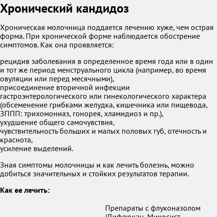
Хронический кандидоз
Хроническая молочница поддается лечению хуже, чем острая
форма. При хронической форме наблюдается обострение
симптомов. Как она проявляется:
рецидив заболевания в определенное время года или в один
и тот же период менструального цикла (например, во время
овуляции или перед месячными),
присоединение вторичной инфекции
гастроэнтерологического или гинекологического характера
(обсеменение грибками желудка, кишечника или пищевода,
ЗППП: трихомониаз, гонорея, хламидиоз и пр.),
ухудшение общего самочувствия,
чувствительность больших и малых половых губ, отечность и
краснота,
усиление выделений.
Зная симптомы молочницы и как лечить болезнь, можно
добиться значительных и стойких результатов терапии.
Как ее лечить
:
Препараты с флуконазолом
(Дифлюкан, Микосист,