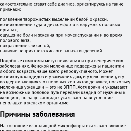
самостоятельно ставят себе диагноз, ориентируясь на такие
признаки:
появление творожистых выделений белой окраски,
возникновение зуда и дискомфорта в наружных половых
органах,
ощущение боли и жжения при мочеиспускании и во время
полового акта,
покраснение слизистой,
наличие неприятного кислого запаха выделений.
Подобные симптомы могут появляться и при венерических
заболеваниях. Женской молочнице подвержены пациентки
любого возраста, чаще всего репродуктивного. Может
возникнуть кандидоз и у замужних дам, и у девственниц, и у
воздерживающихся от половых контактов девушек, поскольку
молочница у женщин — это не ЗППП. Хотя врачи и указывают
на возможный половой путь передачи кандид от мужчины к
женщине, но чаще кандидоз указывает на внутренние
неполадки в женском организме.
Причины заболевания
На состояние влагалищной микрофлоры оказывает влияние
множество различных факторов: