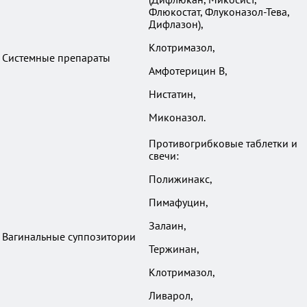
Флюкостат, Флуконазол-Тева,
Дифлазон),
Клотримазол,
Системные препараты
Амфотерицин В,
Нистатин,
Миконазол.
Противогрибковые таблетки и
свечи:
Полижинакс,
Пимафуцин,
Залаин,
Вагинальные суппозитории
Тержинан,
Клотримазол,
Ливарол,