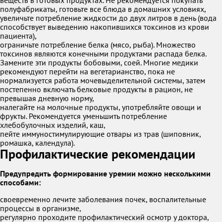
веществ в готовых продуктах. Не рекомендуется покупать
полуфабрикаты, готовьте все блюда в домашних условиях,
увеличьте потребление жидкости до двух литров в день (вода
способствует выведению накопившихся токсинов из крови
пациента),
ограничьте потребление белка (мясо, рыба). Множество
токсинов являются конечными продуктами распада белка.
Замените эти продукты бобовыми, соей. Многие медики
рекомендуют перейти на вегетарианство, пока не
нормализуется работа мочевыделительной системы, затем
постепенно включать белковые продукты в рацион, не
превышая дневную норму,
налегайте на молочные продукты, употребляйте овощи и
фрукты. Рекомендуется уменьшить потребление
хлебобулочных изделий, каш,
пейте иммуностимулирующие отвары из трав (шиповник,
ромашка, календула).
Профилактические рекомендации
Предупредить формирование уремии можно несколькими
способами:
своевременно лечите заболевания почек, воспалительные
процессы в организме,
регулярно проходите профилактический осмотр у доктора,