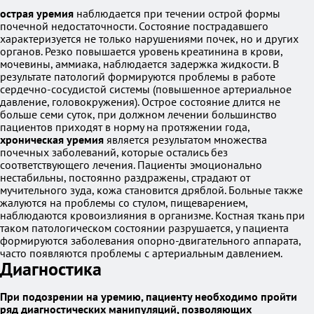
острая уремия
наблюдается при течении острой формы
почечной недостаточности. Состояние пострадавшего
характеризуется не только нарушениями почек, но и других
органов. Резко повышается уровень креатинина в крови,
мочевины, аммиака, наблюдается задержка жидкости. В
результате патологий формируются проблемы в работе
сердечно-сосудистой системы (повышенное артериальное
давление, головокружения). Острое состояние длится не
больше семи суток, при должном лечении большинство
пациентов приходят в норму на протяжении года,
хроническая уремия
является результатом множества
почечных заболеваний, которые остались без
соответствующего лечения. Пациенты эмоционально
нестабильны, постоянно раздражены, страдают от
мучительного зуда, кожа становится дряблой. Больные также
жалуются на проблемы со стулом, пищеварением,
наблюдаются кровоизлияния в организме. Костная ткань при
таком патологическом состоянии разрушается, у пациента
формируются заболевания опорно-двигательного аппарата,
часто появляются проблемы с артериальным давлением.
Диагностика
При подозрении на уремию, пациенту необходимо пройти
ряд диагностических манипуляций, позволяющих