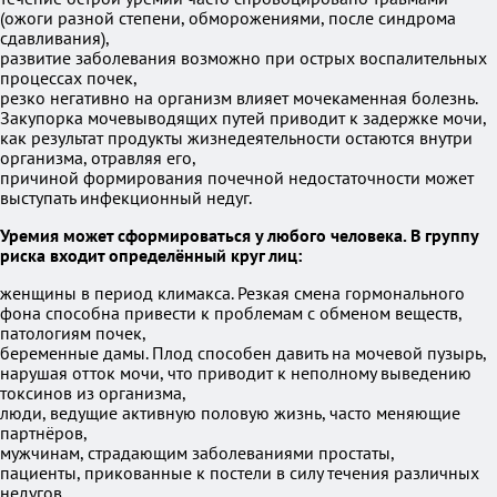
(ожоги разной степени, обморожениями, после синдрома
сдавливания),
развитие заболевания возможно при острых воспалительных
процессах почек,
резко негативно на организм влияет мочекаменная болезнь.
Закупорка мочевыводящих путей приводит к задержке мочи,
как результат продукты жизнедеятельности остаются внутри
организма, отравляя его,
причиной формирования почечной недостаточности может
выступать инфекционный недуг.
Уремия может сформироваться у любого человека. В группу
риска входит определённый круг лиц:
женщины в период климакса. Резкая смена гормонального
фона способна привести к проблемам с обменом веществ,
патологиям почек,
беременные дамы. Плод способен давить на мочевой пузырь,
нарушая отток мочи, что приводит к неполному выведению
токсинов из организма,
люди, ведущие активную половую жизнь, часто меняющие
партнёров,
мужчинам, страдающим заболеваниями простаты,
пациенты, прикованные к постели в силу течения различных
недугов.