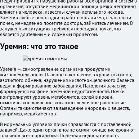
Недуг приводит к нарушению работы всех органов и систем в
организме, отсутствие медицинской помощи резко негативно
влияет на человека, известны случаи летального исхода.
Заметив любые неполадки в работе организма, в частности
почек, немедленно посетите доктора, займитесь лечением. В
запущенных ситуациях требуется пересадка почки, что
является длительным и сложным процессом.
Уремия: что это такое
Уремия —, самоотравление организма продуктами
жизнедеятельности. Плавное накопление в крови токсинов,
азотистого обмена, нарушения кислотно-щелочного баланса
ведут к формированию заболевания. Патология зачастую
формируется на фоне почечной недостаточности. Почки
контролируют уровень метаболитов, солей в крови,
осмотическое давление, кислотно-щелочное равновесие.
Органы также отвечают за выведение инородных веществ,
например, медикаментов.
В нормальных условиях почки справляются с поставленной
задачей. Даже один орган вполне осилит очищение крови от
токсинов всего организма. Почечная недостаточность