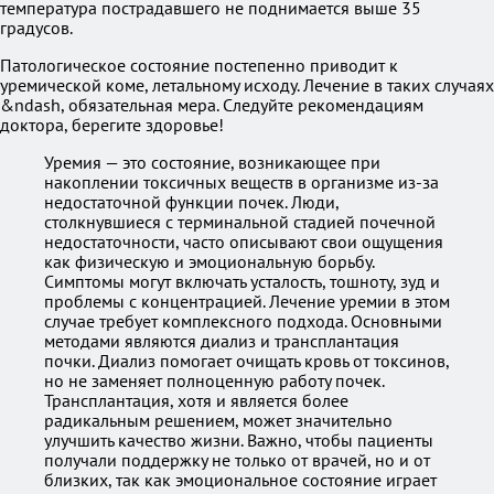
температура пострадавшего не поднимается выше 35
градусов.
Патологическое состояние постепенно приводит к
уремической коме, летальному исходу. Лечение в таких случаях
&ndash, обязательная мера. Следуйте рекомендациям
доктора, берегите здоровье!
Уремия — это состояние, возникающее при
накоплении токсичных веществ в организме из-за
недостаточной функции почек. Люди,
столкнувшиеся с терминальной стадией почечной
недостаточности, часто описывают свои ощущения
как физическую и эмоциональную борьбу.
Симптомы могут включать усталость, тошноту, зуд и
проблемы с концентрацией. Лечение уремии в этом
случае требует комплексного подхода. Основными
методами являются диализ и трансплантация
почки. Диализ помогает очищать кровь от токсинов,
но не заменяет полноценную работу почек.
Трансплантация, хотя и является более
радикальным решением, может значительно
улучшить качество жизни. Важно, чтобы пациенты
получали поддержку не только от врачей, но и от
близких, так как эмоциональное состояние играет