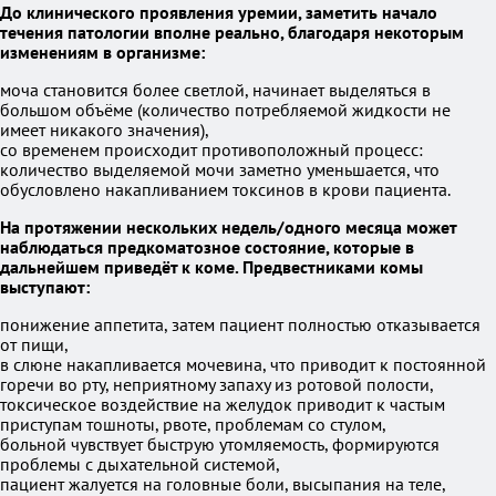
До клинического проявления уремии, заметить начало
течения патологии вполне реально, благодаря некоторым
изменениям в организме:
моча становится более светлой, начинает выделяться в
большом объёме (количество потребляемой жидкости не
имеет никакого значения),
со временем происходит противоположный процесс:
количество выделяемой мочи заметно уменьшается, что
обусловлено накапливанием токсинов в крови пациента.
На протяжении нескольких недель/одного месяца может
наблюдаться предкоматозное состояние, которые в
дальнейшем приведёт к коме. Предвестниками комы
выступают:
понижение аппетита, затем пациент полностью отказывается
от пищи,
в слюне накапливается мочевина, что приводит к постоянной
горечи во рту, неприятному запаху из ротовой полости,
токсическое воздействие на желудок приводит к частым
приступам тошноты, рвоте, проблемам со стулом,
больной чувствует быструю утомляемость, формируются
проблемы с дыхательной системой,
пациент жалуется на головные боли, высыпания на теле,