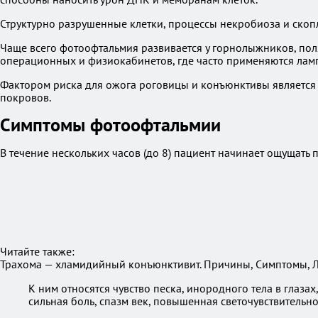
Структурно разрушенные клетки, процессы некробиоза и скоп
Чаще всего фотоофтальмия развивается у горнолыжников, поля
операционных и физиокабинетов, где часто применяются лампы
Фактором риска для ожога роговицы и конъюнктивы является
покровов.
Симптомы фотоофтальмии
В течение нескольких часов (до 8) пациент начинает ощущать
Читайте также:
Трахома — хламидийный конъюнктивит. Причины, Симптомы, Л
К ним относятся чувство песка, инородного тела в гла
сильная боль, спазм век, повышенная светочувствительнос