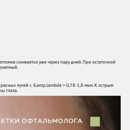
птомов снижается уже через пару дней. При остаточной
приятный.
расных лучей с &amp,lambda = 0,78-1,8 мкм. К острым
ы глаза.