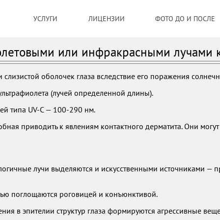
УСЛУГИ
ЛИЦЕНЗИИ
ФОТО ДО И ПОСЛЕ
летовыми или инфракрасными лучами ко
и слизистой оболочек глаза вследствие его поражения солнеч
льтрафиолета (лучей определенной длины).
чей типа UV-C — 100-290 нм.
бная приводить к явлениям контактного дерматита. Они могут
алогичные лучи выделяются и искусственными источниками —
тью поглощаются роговицей и конъюнктивой.
ния в эпителии структур глаза формируются агрессивные веще