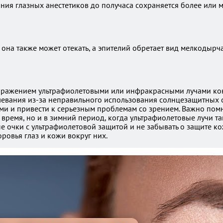
ания глазных анестетиков до получаса сохраняется более или м
 она также может отекать, а эпителий обретает вид мелкодырч
поражением ультрафиолетовыми или инфракрасными лучами кон
олевания из-за неправильного использования солнцезащитных о
и и привести к серьезным проблемам со зрением. Важно помни
 время, но и в зимний период, когда ультрафиолетовые лучи т
 очки с ультрафиолетовой защитой и не забывать о защите ко
овья глаз и кожи вокруг них.