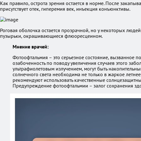
Как правило, острота зрения остается в норме. После закапыв
присутствует отек, гиперемия век, инъекция конъюнктивы.
Роговая оболочка остается прозрачной, но у некоторых людей
пузырьки, окрашивающиеся флюоресцеином.
Мнение врачей:
Фотоофтальмия – это серьезное состояние, вызванное 
озабоченность по поводу увеличения случаев этого заб
ультрафиолетовым излучением, могут быть накопительным
солнечного света необходима не только в жаркое летнее
рекомендуют использовать качественные солнцезащитные
Предупреждение фотоофтальмии – залог сохранения здор