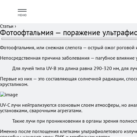
МЕНЮ
Статьи
›
Фотоофтальмия — поражение ультрафио
Фотоофтальмия, или снежная слепота — острый ожог роговой 
Непосредственная причина заболевания — пагубное влияние у
Для лучей типа UV-B эта длина равна 290-320 нм, для лу
Первые из них — это составляющая солнечной радиации, спосо
хрусталиком.
UV-C лучи нейтрализуются озоновым слоем атмосферы, но ан
установками, сварочными агрегатами.
Такие лучи при проникновении в органы зрения полнос
Именно после поглощения клетками ультрафиолетового излуче
способны наносить урон ДНК и мембранам клеток.