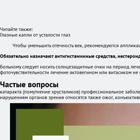
Читайте также:
Глазные капли от усталости глаз
Чтобы уменьшить отечность век, рекомендуются аппликац
Обязательно назначают антигистаминные средства, нестеро
Больному следует носить солнцезащитные очки на период леч
фоточувствительности лечение актовегином или витасиком не
Частые вопросы
катаракта (помутнение хрусталиков) профессиональное забол
нарушениям органов зрения относятся также ожог, конъюктиви