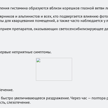
ления гистамина образуются вблизи корешков глазной ветви л
рников и альпинистов и всех, кто подвергается влиянию фотои
 для кварцевания помещений, а также часто наблюдается у лю
 прием препаратов, оказывающих светосенсибилизирующее дей
 первые неприятные симптомы.
ечение.
зах, быстро увеличивающееся раздражение. Через час — полтор
ть, слезотечение.