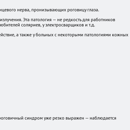
ицевого нерва, пронизывающих роговицу глаза.
злучения. Эта патология — не редкость для работников
бителей соляриев, у электросварщиков и т.д.
ствие, а также у больных с некоторыми патологиями кожных
а роговичный синдром уже резко выражен — наблюдается