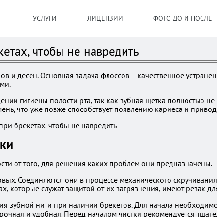
УСЛУГИ
ЛИЦЕНЗИИ
ФОТО ДО И ПОСЛЕ
кетах, чтобы не навредить
ов и десен. Основная задача флоссов – качественное устранен
ми.
ии гигиены полости рта, так как зубная щетка полностью не 
амень, что уже позже способствует появлению кариеса и приво
тки
сти от того, для решения каких проблем они предназначены.
ых. Соединяются они в процессе механического скручивания и
, которые служат защитой от их загрязнения, имеют резак дл
я зубной нити при наличии брекетов. Для начала необходимо
рочная и удобная. Перед началом чистки рекомендуется тщате