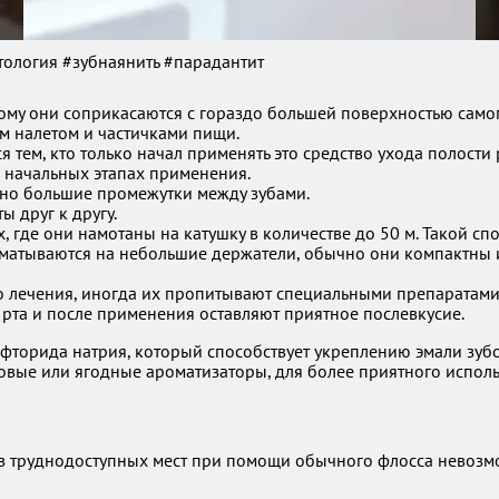
атология #зубнаянить #парадантит
му они соприкасаются с гораздо большей поверхностью самого з
м налетом и частичками пищи.
ем, кто только начал применять это средство ухода полости р
а начальных этапах применения.
но большие промежутки между зубами.
 друг к другу.
х, где они намотаны на катушку в количестве до 50 м. Такой с
наматываются на небольшие держатели, обычно они компактны 
лечения, иногда их пропитывают специальными препаратами,
 рта и после применения оставляют приятное послевкусие.
торида натрия, который способствует укреплению эмали зубо
вые или ягодные ароматизаторы, для более приятного исполь
 из труднодоступных мест при помощи обычного флосса невозм