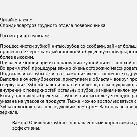
Читайте также:
Спондилоартроз грудного отдела позвоночника
Рассмотри по пунктам:
Процесс чистки зубной нитью, зубов со скобами, займет больш
провести ее через каждый кронштейн. Существуют товары, кото
более высоким.
Появление крови при использовании зубной нити — плохой п
Во время этой процедуры важно очень осторожно массировать
Подготавливая зубы к чистке, важно извлечь эластичные и д
Выполнив очистку брекетов, приступаем к областям вокруг пр
сверху вниз. Зубной налет и остатки пищи тщательно удаляютс
внутренних поверхностей остальных зубов, изменяя наклон з
Если установлены брекеты — зубная нить используется один р
указана на упаковке продукта. Также можно воспользоваться
Зубы полоскаются с последующим осмотром. Важно качественн
зеркале.
Важно! Очищение зубов с поставленными коронками и д
эффективны.