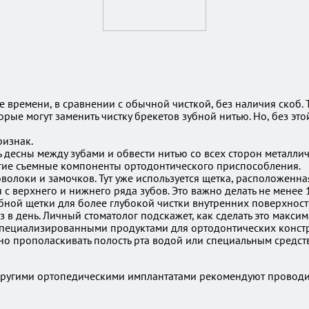
е времени, в сравнении с обычной чисткой, без наличия скоб.
рые могут заменить чистку брекетов зубной нитью. Но, без эт
ризнак.
 десны между зубами и обвести нитью со всех сторон металли
ругие съемные компоненты ортодонтического приспособления.
оволоки и замочков. Тут уже используется щетка, расположенн
я с верхнего и нижнего ряда зубов. Это важно делать не менее
убной щетки для более глубокой чистки внутренних поверхнос
аз в день. Личный стоматолог подскажет, как сделать это мак
 специализированными продуктами для ортодонтических констр
о прополаскивать полость рта водой или специальным средств
ругими ортопедическими имплантатами рекомендуют проводит