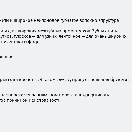
 нити и широкое нейлоновое губчатое волокно. Структура
татах, из широких межзубных промежутков. Зубная нить
тков, плоское — для узких, ленточное — для очень широких
нтисептики и фтор.
ования.
рым они крепятся. В таком случае, процесс ношения брекетов
етам и рекомендациям стоматолога и поддерживать
етов причиной неисправности.