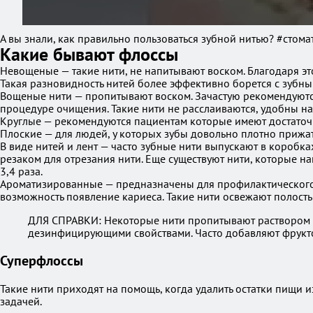
А вы знали, как правильно пользоваться зубной нитью? #стом
Какие бывают флоссы
Невощеные — такие нити, не напитывают воском. Благодаря это
Такая разновидность нитей более эффективно борется с зубны
Вощеные нити — пропитывают воском. Зачастую рекомендуются т
процедуре очищения. Такие нити не расслаиваются, удобны н
Круглые — рекомендуются пациентам которые имеют достаточ
Плоские — для людей, у которых зубы довольно плотно прижаты
В виде нитей и лент — часто зубные нити выпускают в коробка
резаком для отрезания нити. Еще существуют нити, которые 
3,4 раза.
Ароматизированные — предназначены для профилактического 
возможность появление кариеса. Такие нити освежают полость
ДЛЯ СПРАВКИ: Некоторые нити пропитывают раствором ф
дезинфицирующими свойствами. Часто добавляют фрукто
Суперфлоссы
Такие нити приходят на помощь, когда удалить остатки пищи
задачей.