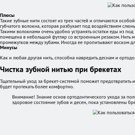
Плюсы
Такие зубные нити состоят из трех частей и отличаются особо
губчатого волокна, которая разбухает под воздействием слюн
Такими волокнами очень удобно устранять остатки еды из под
помещена в небольшой футляр со встроенным резаком. Нить м
промежутков между зубами. Иногда ее пропитывают воском дл
Минусы
Как и любая другая нить, способна навредить деснам и ортод
Чистка зубной нитью при брекетах
Тщательный уход за брекет-системой поможет предотвратить их
будет протекать более комфортно.
Внимание! Знание основ ортодонтического ухода за пол
здоровое состояние зубов и десен, пока установлены бре