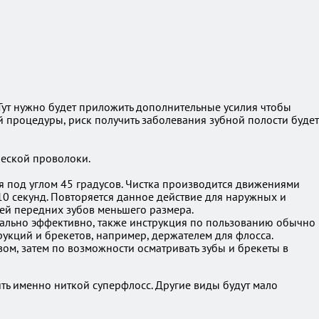
 Тут нужно будет приложить дополнительные усилия чтобы
ой процедуры, риск получить заболевания зубной полости будет
ческой проволоки.
ая под углом 45 градусов. Чистка производится движениями
 10 секунд. Повторяется данное действие для наружных и
тей передних зубов меньшего размера.
симально эффективно, также инструкция по пользованию обычно
укций и брекетов, например, держателем для флосса.
ом, затем по возможности осматривать зубы и брекеты в
ь именно ниткой суперфлосс. Другие виды будут мало