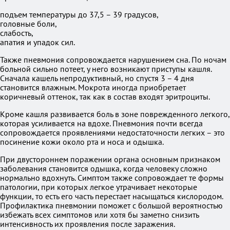
подъем температуры до 37,5 – 39 градусов,
головные боли,
слабость,
апатия и упадок сил.
Также пневмония сопровождается нарушением сна. По ночам
больной сильно потеет, у него возникают приступы кашля.
Сначала кашель непродуктивный, но спустя 3 – 4 дня
становится влажным. Мокрота иногда приобретает
коричневый оттенок, так как в состав входят эритроциты.
Кроме кашля развивается боль в зоне поврежденного легкого,
которая усиливается на вдохе. Пневмония почти всегда
сопровождается проявлениями недостаточности легких – это
посинение кожи около рта и носа и одышка.
При двустороннем поражении органа основным признаком
заболевания становится одышка, когда человеку сложно
нормально вдохнуть. Симптом также сопровождает те формы
патологии, при которых легкое утрачивает некоторые
функции, то есть его часть перестает насыщаться кислородом.
Профилактика пневмонии поможет с большой вероятностью
избежать всех симптомов или хотя бы заметно снизить
интенсивность их проявления после заражения.