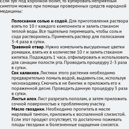
Если зуб под коронкой болит, то купировать неприятный
симптом можно при помощи проверенных средств народной
медицины:
Полоскание солью и содой
. Для приготовления раствора
взять по 10 г каждого компонента и залить стаканом
теплой воды. Все тщательно перемешать, чтобы соль и
сода растворились. Применять раствор для полоскания
3-4 раза в сутки.
Травяной отвар
. Нужно измельчить высушенные цветки
ромашки, взять их в количестве 10 г и залить стаканом
кипятка. Подождать 1 часа, отфильтровать и использовать
для санации полости рта. Проводить процедуру 2-3 раза
в сутки.
Сок каланхоэ
. Листики этого растения необходимо
предварительно помыть водой, выдавить сок, используя
чеснокодавку. Смочить в не бинтик и приложить его к
пораженной десне. Проводить данную процедуру 3 раза
в сутки.
Листья алоэ
. Лист разрезать пополам, а затем приложить
сочной поверхностью к проблемному участку.
Масло гвоздики
. Необходимо пропитать в масле
марлевый тампон, приложить к воспаленной слизистой.
Если этот продукт отсутствует, то достаточно пожевать
плоды гвоздики и болезненные ощущения снизятся.