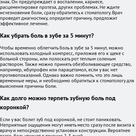
знак. Он предупреждает о воспалении, кариесе,
расцементировке протеза, других проблемах. Не ждите
исчезновения боли, сразу обратитесь к стоматологу. Врач
проведет диагностику, определит причину, предложит
эффективное лечение.
Как убрать боль в зубе за 5 минут?
Чтобы временно облегчить боль в зубе за 5 минут, можно
использовать холодный компресс, приложив его к щеке с
больной стороны, или полоскать рот теплым соленым
раствором. Также можно принять обезболивающее средство,
например, ибупрофен или парацетамол, если у вас нет
противопоказаний. Однако важно помнить, что это лишь
временные меры, и необходимо обратиться к стоматологу для
выяснения причины боли.
Как долго можно терпеть зубную боль под
коронкой?
Если у вас болит зуб под коронкой, не стоит паниковать.
Неприятные ощущения могут иметь место сразу после визита к
врачу и непосредственно установки конструкции. Вероятнее
всего, боль утихнет в течение 2-3 дней.