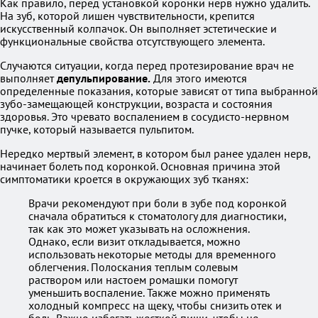
Как правило, перед установкой коронки нерв нужно удалить.
На зуб, которой лишен чувствительности, крепится
искусственный колпачок. Он выполняет эстетические и
функциональные свойства отсутствующего элемента.
Случаются ситуации, когда перед протезирование врач не
выполняет
депульпирование.
Для этого имеются
определенные показания, которые зависят от типа выбранной
зубо-замещающей конструкции, возраста и состояния
здоровья. Это чревато воспалением в сосудисто-нервном
пучке, который называется пульпитом.
Нередко мертвый элемент, в котором был ранее удален нерв,
начинает болеть под коронкой. Основная причина этой
симптоматики кроется в окружающих зуб тканях:
Врачи рекомендуют при боли в зубе под коронкой
сначала обратиться к стоматологу для диагностики,
так как это может указывать на осложнения.
Однако, если визит откладывается, можно
использовать некоторые методы для временного
облегчения. Полоскания теплым солевым
раствором или настоем ромашки помогут
уменьшить воспаление. Также можно применять
холодный компресс на щеку, чтобы снизить отек и