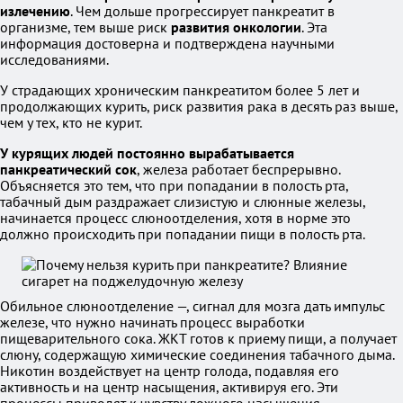
излечению
. Чем дольше прогрессирует панкреатит в
организме, тем выше риск
развития онкологии
. Эта
информация достоверна и подтверждена научными
исследованиями.
У страдающих хроническим панкреатитом более 5 лет и
продолжающих курить, риск развития рака в десять раз выше,
чем у тех, кто не курит.
У курящих людей постоянно вырабатывается
панкреатический сок
, железа работает беспрерывно.
Объясняется это тем, что при попадании в полость рта,
табачный дым раздражает слизистую и слюнные железы,
начинается процесс слюноотделения, хотя в норме это
должно происходить при попадании пищи в полость рта.
Обильное слюноотделение —, сигнал для мозга дать импульс
железе, что нужно начинать процесс выработки
пищеварительного сока. ЖКТ готов к приему пищи, а получает
слюну, содержащую химические соединения табачного дыма.
Никотин воздействует на центр голода, подавляя его
активность и на центр насыщения, активируя его. Эти