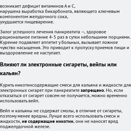
возникает дефицит витаминов А и С,
нарушена выработка бикарбоната, являющего ключевым
компонентом желудочного сока,
ухудшается пищеварение.
Залог успешного лечения панкреатита —, здоровое
рациональное питание 4-5 раз в сутки небольшими порциями.
Курение подавляет аппетит у больных, вызывает ложное
чувство насыщения. Это приводит к пропуску приемов пищи и
выздоровление не наступает.
Влияют ли электронные сигареты, вейпы или
кальян?
Курить никотинсодержащие смеси для кальяна и жидкости для
электронных сигарет при панкреатите
запрещено
. Но, если
отказаться от сигарет совсем не получается, можно временно
использовать вейп.
Вейп и кальяны не содержат смолы, в отличие от сигареты,
поэтому менее вредны. Лучше всего использовать смеси и
жидкости,
не содержащие никотин
, они не наносят вред
поджелудочной железе.