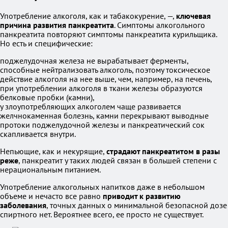
Употребление алкоголя, как и табакокурение, —,
ключевая
причина развития панкреатита
. Симптомы алкогольного
панкреатита повторяют симптомы панкреатита курильщика.
Но есть и специфические:
поджелудочная железа не вырабатывает ферменты,
способные нейтрализовать алкоголь, поэтому токсическое
действие алкоголя на нее выше, чем, например, на печень,
при употреблении алкоголя в ткани железы образуются
белковые пробки (камни),
у злоупотребляющих алкоголем чаще развивается
желчнокаменная болезнь, камни перекрывают выводные
протоки поджелудочной железы и панкреатический сок
скапливается внутри.
Непьющие, как и некурящие,
страдают панкреатитом в разы
реже
, панкреатит у таких людей связан в большей степени с
нерациональным питанием.
Употребление алкогольных напитков даже в небольшом
объеме и нечасто все равно
приводит к развитию
заболевания
, точных данных о минимальной безопасной дозе
спиртного нет. Вероятнее всего, ее просто не существует.