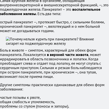
Самая крупная железа в организме, обладающая
внутреннесекреторной и внешнесекреторной функцией, —, это
поджелудочная железа. Панкреатит – это
воспалительное
заболевание железы
. Есть два типа:
острый панкреатит —, протекает быстро, с сильными болями,
хронический панкреатит —, вялотекущий и о нем больной
может не догадываться годами.
Боль в животе – симптом, характерный для обеих форм
панкреатита. Локализуется
в верхней части живота
, может
иррадиировать в область позвоночника и лопатки. Когда
преобладает слева и отдает под лопатку, ее могут спутать с
сердечным приступом. Сильная и резкая боль наблюдается
при остром панкреатите, при хроническом —, она тупая,
возникает после приема пищи.
Другие симптомы практически одинаковые для обеих форм
заболевания:
частые позывы к рвоте,
общая слабость и утомляемость,
проблемы со стулом (поносы и запоры),