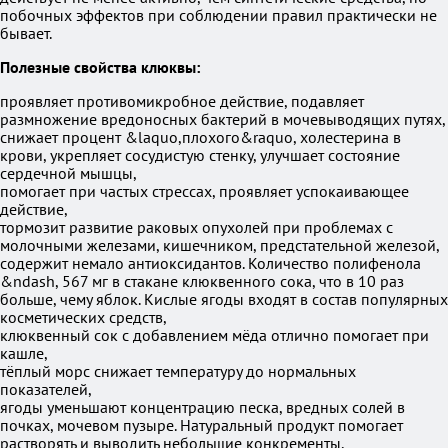
побочных эффектов при соблюдении правил практически не
бывает.
Полезные свойства клюквы:
проявляет противомикробное действие, подавляет
размножение вредоносных бактерий в мочевыводящих путях,
снижает процент &laquo,плохого&raquo, холестерина в
крови, укрепляет сосудистую стенку, улучшает состояние
сердечной мышцы,
помогает при частых стрессах, проявляет успокаивающее
действие,
тормозит развитие раковых опухолей при проблемах с
молочными железами, кишечником, предстательной железой,
содержит немало антиоксидантов. Количество полифенола
&ndash, 567 мг в стакане клюквенного сока, что в 10 раз
больше, чему яблок. Кислые ягоды входят в состав популярных
косметических средств,
клюквенный сок с добавлением мёда отлично помогает при
кашле,
тёплый морс снижает температуру до нормальных
показателей,
ягоды уменьшают концентрацию песка, вредных солей в
почках, мочевом пузыре. Натуральный продукт помогает
растворять и выводить небольшие конкременты,