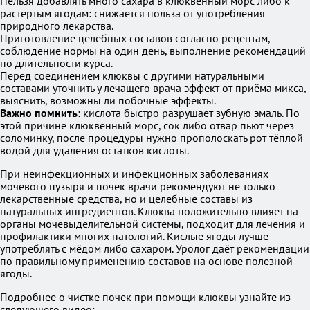
Нельзя добавлять много сахара в клюквенный морс либо к
растёртым ягодам: снижается польза от употребления
природного лекарства.
Приготовление целебных составов согласно рецептам,
соблюдение нормы на один день, выполнение рекомендаций
по длительности курса.
Перед соединением клюквы с другими натуральными
составами уточнить у лечащего врача эффект от приёма микса,
выяснить, возможны ли побочные эффекты.
Важно помнить:
кислота быстро разрушает зубную эмаль. По
этой причине клюквенный морс, сок либо отвар пьют через
соломинку, после процедуры нужно прополоскать рот тёплой
водой для удаления остатков кислоты.
При неинфекционных и инфекционных заболеваниях
мочевого пузыря и почек врачи рекомендуют не только
лекарственные средства, но и целебные составы из
натуральных ингредиентов. Клюква положительно влияет на
органы мочевыделительной системы, подходит для лечения и
профилактики многих патологий. Кислые ягоды лучше
употреблять с мёдом либо сахаром. Уролог даёт рекомендации
по правильному применению составов на основе полезной
ягоды.
Подробнее о чистке почек при помощи клюквы узнайте из
следующего видео: