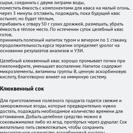
сырья, соединить с двумя литрами воды,
поместить ёмкость с компонентами для кваса на малый огонь,
через 3 минуты отставить, подождать, пока будущий квас
остынет, но будет тёплым,
прибавить к отвару 50 г сухих дрожжей, размешать, убрать
ёмкость в тёплое место. По истечении суток целебный квас
готов,
принимать полезный напиток туром и вечером по 1 стакану,
продолжительность курса терапии определяет уролог на
основании результатов анализов и УЗИ.
Целебный клюквенный квас хорошо промывает почки при
пиелонефрите, уменьшает воспаление. Напиток содержит
микроэлементы, витамины группы В, ценную аскорбиновую
кислоту, благотворно влияет на иммунную систему.
Клюквенный сок
Для приготовления полезного продукта годятся свежие и
замороженные ягоды, которые предварительно нужно
достать, подождать необходимое количество времени для
оттаивания. Добыть целебное средство можно в
соковыжималке либо из ягод, протёртых через дуршлаг. Сок
желательно пить свежеотжатым, чтобы сохранить
максимальное количество аскорбиновой кислоты.