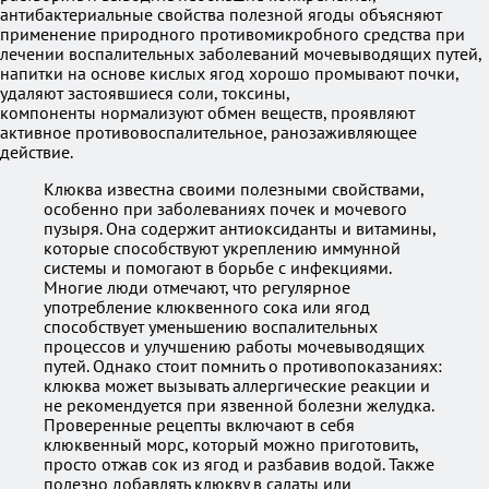
антибактериальные свойства полезной ягоды объясняют
применение природного противомикробного средства при
лечении воспалительных заболеваний мочевыводящих путей,
напитки на основе кислых ягод хорошо промывают почки,
удаляют застоявшиеся соли, токсины,
компоненты нормализуют обмен веществ, проявляют
активное противовоспалительное, ранозаживляющее
действие.
Клюква известна своими полезными свойствами,
особенно при заболеваниях почек и мочевого
пузыря. Она содержит антиоксиданты и витамины,
которые способствуют укреплению иммунной
системы и помогают в борьбе с инфекциями.
Многие люди отмечают, что регулярное
употребление клюквенного сока или ягод
способствует уменьшению воспалительных
процессов и улучшению работы мочевыводящих
путей. Однако стоит помнить о противопоказаниях:
клюква может вызывать аллергические реакции и
не рекомендуется при язвенной болезни желудка.
Проверенные рецепты включают в себя
клюквенный морс, который можно приготовить,
просто отжав сок из ягод и разбавив водой. Также
полезно добавлять клюкву в салаты или