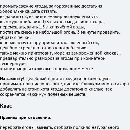
промыть свежие ягоды, замороженные достать из
холодильника, дать оттаять,
выдавить сок, вылить в эмалированную ёмкость,
к кожуре прибавить 1/3 стакана мёда либо сахара,
перемешать, влить 1,5 л кипячёной воды,
поставить смесь на небольшой огонь, 3 минуты проварить,
убрать с печки,
к остывшему отвару прибавить клюквенный сок,
целебное средство готово к потреблению,
также можно приготовить морс из замороженной клюквы,
предварительно разморозив ягоды при комнатной
температуре,
хранить морс из клюквы в прохладном месте.
На заметку!
Целебный напиток медики рекомендуют
принимать при пиелонефрите, цистите. Слишком много сахара
добавлять не стоит, хотя ягоды достаточно кислые: так
сохраняется максимум полезных веществ.
Квас
Правила приготовления:
перебрать ягоды, вымыть, отобрать полкило натурального