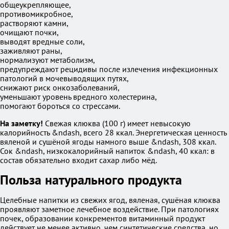
общеукрепляющее,
противомикробное,
растворяют камни,
очищают почки,
выводят вредные соли,
заживляют раны,
нормализуют метаболизм,
предупреждают рецидивы после излечения инфекционных
патологий в мочевыводящих путях,
снижают риск онкозаболеваний,
уменьшают уровень вредного холестерина,
помогают бороться со стрессами.
На заметку!
Свежая клюква (100 г) имеет невысокую
калорийность &ndash, всего 28 ккал. Энергетическая ценность
вяленой и сушёной ягоды намного выше &ndash, 308 ккал.
Сок &ndash, низкокалорийный напиток &ndash, 40 ккал: в
состав обязательно входит сахар либо мёд.
Польза натурального продукта
Целебные напитки из свежих ягод, вяленая, сушёная клюква
проявляют заметное лечебное воздействие. При патологиях
почек, образовании конкрементов витаминный продукт
действует не менее активно, чем синтетические средства, но