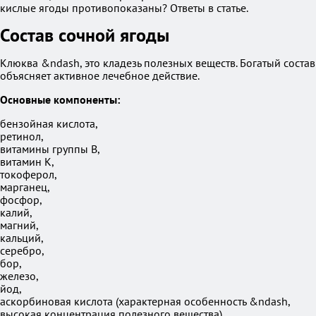
кислые ягоды противопоказаны? Ответы в статье.
Состав сочной ягоды
Клюква &ndash, это кладезь полезных веществ. Богатый состав
объясняет активное лечебное действие.
Основные компоненты:
бензойная кислота,
ретинол,
витамины группы В,
витамин К,
токоферол,
марганец,
фосфор,
калий,
магний,
кальций,
серебро,
бор,
железо,
йод,
аскорбиновая кислота (характерная особенность &ndash,
высокая концентрация полезного вещества).