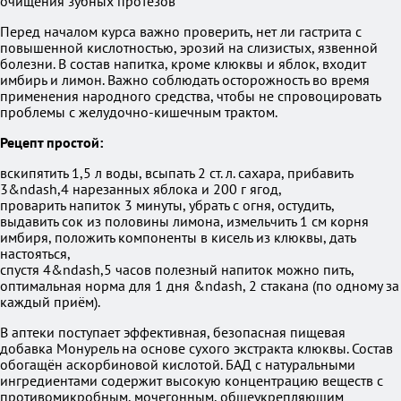
очищения зубных протезов
Перед началом курса важно проверить, нет ли гастрита с
повышенной кислотностью, эрозий на слизистых, язвенной
болезни. В состав напитка, кроме клюквы и яблок, входит
имбирь и лимон. Важно соблюдать осторожность во время
применения народного средства, чтобы не спровоцировать
проблемы с желудочно-кишечным трактом.
Рецепт простой:
вскипятить 1,5 л воды, всыпать 2 ст. л. сахара, прибавить
3&ndash,4 нарезанных яблока и 200 г ягод,
проварить напиток 3 минуты, убрать с огня, остудить,
выдавить сок из половины лимона, измельчить 1 см корня
имбиря, положить компоненты в кисель из клюквы, дать
настояться,
спустя 4&ndash,5 часов полезный напиток можно пить,
оптимальная норма для 1 дня &ndash, 2 стакана (по одному за
каждый приём).
В аптеки поступает эффективная, безопасная пищевая
добавка Монурель на основе сухого экстракта клюквы. Состав
обогащён аскорбиновой кислотой. БАД с натуральными
ингредиентами содержит высокую концентрацию веществ с
противомикробным, мочегонным, общеукрепляющим