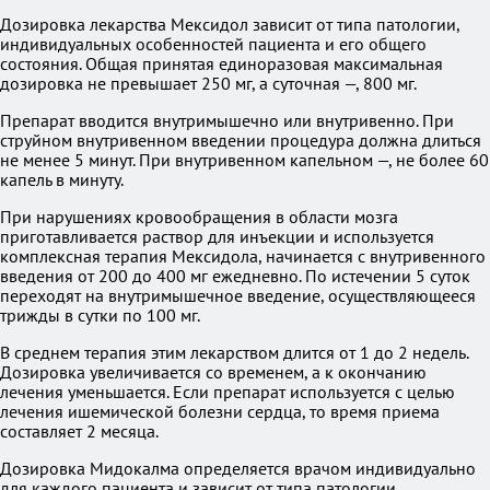
Дозировка лекарства Мексидол зависит от типа патологии,
индивидуальных особенностей пациента и его общего
состояния. Общая принятая единоразовая максимальная
дозировка не превышает 250 мг, а суточная —, 800 мг.
Препарат вводится внутримышечно или внутривенно. При
струйном внутривенном введении процедура должна длиться
не менее 5 минут. При внутривенном капельном —, не более 60
капель в минуту.
При нарушениях кровообращения в области мозга
приготавливается раствор для инъекции и используется
комплексная терапия Мексидола, начинается с внутривенного
введения от 200 до 400 мг ежедневно. По истечении 5 суток
переходят на внутримышечное введение, осуществляющееся
трижды в сутки по 100 мг.
В среднем терапия этим лекарством длится от 1 до 2 недель.
Дозировка увеличивается со временем, а к окончанию
лечения уменьшается. Если препарат используется с целью
лечения ишемической болезни сердца, то время приема
составляет 2 месяца.
Дозировка Мидокалма определяется врачом индивидуально
для каждого пациента и зависит от типа патологии,