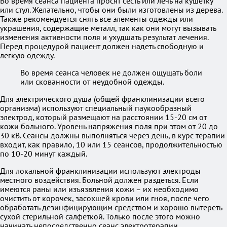
Во время сеанса пациента просят сесть или лечь на кушетку
или стул. Желательно, чтобы они были изготовлены из дерева.
Также рекомендуется снять все элементы одежды или
украшения, содержащие металл, так как они могут вызывать
изменения активности поля и ухудшать результат лечения.
Перед процедурой пациент должен надеть свободную и
легкую одежду.
Во время сеанса человек не должен ощущать боли
или скованности от неудобной одежды.
Для электрического душа (общей франклинизации всего
организма) используют специальный паукообразный
электрод, который размещают на расстоянии 15-20 см от
кожи больного. Уровень напряжения поля при этом от 20 до
30 кВ. Сеансы должны выполняться через день, в курс терапии
входит, как правило, 10 или 15 сеансов, продолжительностью
по 10-20 минут каждый.
Для локальной франклинизации используют электроды
местного воздействия. Больной должен раздеться. Если
имеются раны или изъязвления кожи – их необходимо
очистить от корочек, засохшей крови или гноя, после чего
обработать дезинфицирующим средством и хорошо вытереть
сухой стерильной салфеткой. Только после этого можно
начинать непосредственно сеанс электротерапии.