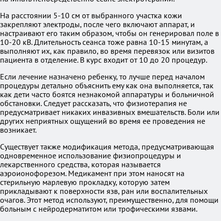
На расстоянии 5-10 см от выбранного участка кожи
закрепляют электроды, после чего включают аппарат, и
настраивают его таким образом, чтобы он генерировал поле в
10-20 кВ. Длительность сеанса тоже равна 10-15 минутам, а
выполняют их, как правило, во время перевязок или визитов
пациента в отделение. В курс входит от 10 до 20 процедур.
Если лечение назначено ребенку, то лучше перед началом
процедуры детально объяснить ему как она выполняется, так
как дети часто боятся незнакомой аппаратуры и больничной
обстановки. Следует рассказать, что физиотерапия не
предусматривает никаких инвазивных вмешательств. Боли или
других неприятных ощущений во время ее проведения не
возникает.
Существует также модификация метода, предусматривающая
одновременное использование физиопроцедуры и
лекарственного средства, которая называется
аэроионофорезом. Медикамент при этом наносят на
стерильную марлевую прокладку, которую затем
прикладывают к поверхности язв, ран или воспалительных
очагов. Этот метод используют, преимущественно, для помощи
больным с нейродерматитом или трофическими язвами.