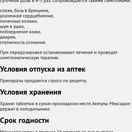
суточной дозы в 4-5 раз. Сопровождается такими симптомами:
спазм, боль в брюшине,
усиленное сердцебиение,
почечные колики,
шум в ушах,
побледнение кожи,
диарея,
спутанность сознания.
При передозировке останавливают лечение и проводят
симптоматическую терапию.
Условия отпуска из аптек
Препараты продаются строго по рецепту.
Условия хранения
Хранят таблетки в сухом прохладном месте. Ампулы Мексидол
держат в холодильнике.
Срок годности
Мексидол годен в течение 24 месяцев со дня выпуска