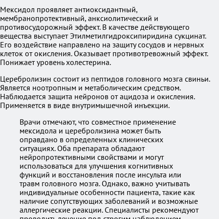
Мексидол проявляет антиоксидантный,
мембранопротективный, анксиолитический и
противосудорожный эффект. В качестве действующего
вещества выступает Этилметилгидроксипиридина сукцинат.
Его воздействие направлено на защиту сосудов и нервных
клеток от окисления. Оказывает противотревожный эффект.
Понижает уровень холестерина.
Церебролизин состоит из пептидов головного мозга свиньи.
Является ноотропным и метаболическим средством.
Наблюдается защита нейронов от ацидоза и окисления.
Применяется в виде внутримышечной инъекции.
Врачи отмечают, что совместное применение
мексидола и церебролизина может быть
оправдано в определенных клинических
ситуациях. Оба препарата обладают
нейропротективными свойствами и могут
использоваться для улучшения когнитивных
функций и восстановления после инсульта или
травм головного мозга. Однако, важно учитывать
индивидуальные особенности пациента, такие как
наличие сопутствующих заболеваний и возможные
аллергические реакции. Специалисты рекомендуют
проводить лечение под строгим наблюдением