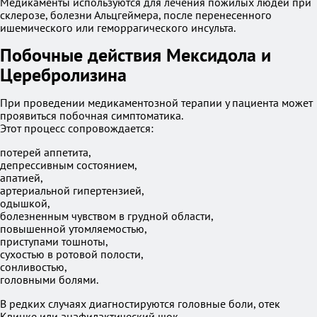
Медикаменты используются для лечения пожилых людей при
склерозе, болезни Альцгеймера, после перенесенного
ишемического или геморрагического инсульта.
Побочные действия Мексидола и
Церебролизина
При проведении медикаментозной терапии у пациента может
проявиться побочная симптоматика.
Этот процесс сопровождается:
потерей аппетита,
депрессивным состоянием,
апатией,
артериальной гипертензией,
одышкой,
болезненным чувством в грудной области,
повышенной утомляемостью,
приступами тошноты,
сухостью в ротовой полости,
сонливостью,
головными болями.
В редких случаях диагностируются головные боли, отек
Квинке или анафилактический шок.