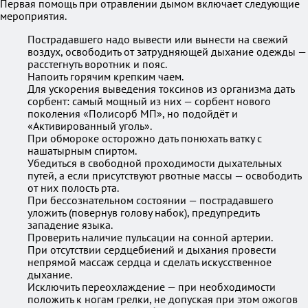
Первая помощь при отравлении дымом включает следующие
мероприятия.
Пострадавшего надо вывести или вынести на свежий
воздух, освободить от затрудняющей дыхание одежды —
расстегнуть воротник и пояс.
Напоить горячим крепким чаем.
Для ускорения выведения токсинов из организма дать
сорбент: самый мощный из них — сорбент нового
поколения «Полисорб МП», но подойдёт и
«Активированный уголь».
При обмороке осторожно дать понюхать ватку с
нашатырным спиртом.
Убедиться в свободной проходимости дыхательных
путей, а если присутствуют рвотные массы — освободить
от них полость рта.
При бессознательном состоянии — пострадавшего
уложить (повернув голову набок), предупредить
западение языка.
Проверить наличие пульсации на сонной артерии.
При отсутствии сердцебиений и дыхания провести
непрямой массаж сердца и сделать искусственное
дыхание.
Исключить переохлаждение — при необходимости
положить к ногам грелки, не допуская при этом ожогов