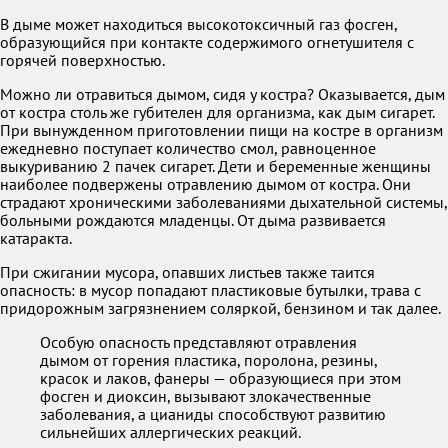
В дыме может находиться высокотоксичный газ фосген,
образующийся при контакте содержимого огнетушителя с
горячей поверхностью.
Можно ли отравиться дымом, сидя у костра? Оказывается, дым
от костра столь же губителен для организма, как дым сигарет.
При вынужденном приготовлении пищи на костре в организм
ежедневно поступает количество смол, равноценное
выкуриванию 2 пачек сигарет. Дети и беременные женщины
наиболее подвержены отравлению дымом от костра. Они
страдают хроническими заболеваниями дыхательной системы,
больными рождаются младенцы. От дыма развивается
катаракта.
При сжигании мусора, опавших листьев также таится
опасность: в мусор попадают пластиковые бутылки, трава с
придорожным загрязнением соляркой, бензином и так далее.
Особую опасность представляют отравления
дымом от горения пластика, поролона, резины,
красок и лаков, фанеры — образующиеся при этом
фосген и диоксин, вызывают злокачественные
заболевания, а цианиды способствуют развитию
сильнейших аллергических реакций.