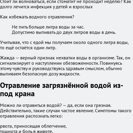
Стоит ли волноваться, если стоматит не проходит неделю? Как
долго лечится инфекция у детей и взрослых
Как избежать водного отравления?
Не пить больше литра воды за час.
Допустимо выпивать до двух литров воды в день.
Учитывая, что с едой мы получаем около одного литра воды,
то ещё остаётся один литр.
Жажда — верный признак нехватки воды в организме. Так, он
сигнализирует о наступлении обезвоженности. Повинуясь
этому чувству и руководствуясь здравым смыслом, обычно
выпиваем безопасную дозу жидкости.
Отравление загрязнённой водой из-
под крана
Можно ли отравиться водой? — да, если она грязная.
Действительно, такие случаи частое явление. Симптомы такого
отравления распознать легко:
рвота, приносящая облегчение,
тошнота и боль в животе,