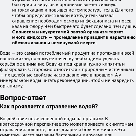
бактерий и вирусов в организме влечёт сильную
интоксикацию и повышение температуры тела. Для того
чтобы определиться какой возбудитель вызвал
отравление необходим осмотр инфекциониста и посев
кала на флору. Чем быстрее это будет сделано, тем лучше.
С поносом и неукротимой рвотой организм теряет
много жидкости —
промедление приводит к нарастанию
обезвоживания и неминуемой смерти.
Вода — это самый потребляемый продукт на протяжении всей
нашей жизни, поэтому её качеству необходимо уделять
серьёзное внимание. Воду из-под крана нужно кипятить и
фильтровать. Осторожно относиться к природным источникам
— их целебные свойства часто давно уже в прошлом. А у
минеральной воды читать рекомендации, чтобы не навредить
организму.
Вопрос-ответ
Как проявляется отравление водой?
Воздействие некачественной воды на организм. В
краткосрочной перспективе это может привести к симптомам
отравления: тошноте, рвоте, диарее и болям в животе. Эти
симптомы часто вызваны бактериями, вирусами или