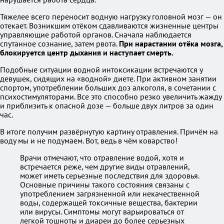
Тяжелее всего переносит водную нагрузку головной мозг — он
отекает. Возникшим отёком сдавливаются жизненные центры
управляющие работой органов. Сначала наблюдается
спутанное сознание, затем рвота.
При нарастании отёка мозга,
блокируется центр дыхания и наступает смерть.
Подобные ситуации водной интоксикации встречаются у
девушек, сидящих на «водной» диете. При активном занятии
спортом, употреблении больших доз алкоголя, в сочетании с
психостимуляторами. Все это способно резко увеличить жажду
и приблизить к опасной дозе — больше двух литров за один
час.
В итоге получим развёрнутую картину отравления. Причём на
воду мы и не подумаем. Вот, ведь в чём коварство!
Врачи отмечают, что отравление водой, хотя и
встречается реже, чем другие виды отравлений,
может иметь серьезные последствия для здоровья.
Основные причины такого состояния связаны с
употреблением загрязненной или некачественной
воды, содержащей токсичные вещества, бактерии
или вирусы. Симптомы могут варьироваться от
легкой тошноты и диареи до более серьезных