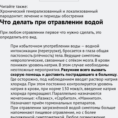
Читайте также:
Хронический генерализованный и локализованный
пародонтит: лечение и периоды обострения
Что делать при отравлении водой
При любом отравлении первое что нужно сделать, это
определить его вид.
При избыточном употреблении воды — водной
интоксикации (перегрузке), бросается в глаза общая
пастозность (отёчность) тела. Ведущие симптомы
неврологические, связанные с отёком мозга. В крови
понижен уровень натрия. В этом случае необходимы
неотложные мероприятия.
Разумнее всего вызвать
скорую помощь и доставить пострадавшего в больницу.
Где осторожно, под наблюдением вводят раствор натрия
хлорида. При этом постоянно контролируется уровень
натрия в крови, при норме 130 мэкв/л, введение натрия
хлорида прекращают. Параллельно назначаются
мочегонные: «Лазикс», «Сорбитол», «Маннитол».
Назначают приём гормональных препаратов.
При отравлении загрязнённой водой симптомы больше
напоминают пищевое отравление, но с более
выраженной симптоматикой. Любое размножение