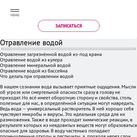
МЕНЮ
ЗАПИСАТЬСЯ
Отравление водой
Отравление загрязнённой водой из-под крана
Отравление водой из кулера
Отравление минеральной водой
Отравление водой из бассейна
Что делать при отравлении водой
В нашем сознании вода вызывает приятные ощущения. Мысли
об угрозе или смертельной опасности сразу в голову не
приходят. Но всё имеет оборотную сторону и свойства, столь
полезные для нас, в определённой ситуации могут навредить.
Ведь вода — универсальный растворитель. В ней хорошо себя
чувствуют микробы и вирусы. Это идеальная среда для их
размножения. Также в воде проходят химические реакции, в
результате которых из неядовитых веществ могут образоваться
опасные для здоровья. В воду частенько попадают
промышленные отходы и пестициды, а, проходя через слои