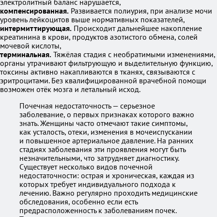
электролитный баланс нарушается,
компенсированная.
Развивается полиурия, при анализе мочи
уровень лейкоцитов выше нормативных показателей,
интермиттирующая.
Происходит дальнейшее накопление
креатинина в крови, продуктов азотистого обмена, солей
мочевой кислоты,
терминальная.
Тяжёлая стадия с необратимыми изменениями,
органы утрачивают фильтрующую и выделительную функцию,
токсины активно накапливаются в тканях, связываются с
эритроцитами. Без квалифицированной врачебной помощи
возможен отёк мозга и летальный исход.
Почечная недостаточность — серьезное
заболевание, о первых признаках которого важно
знать. Женщины часто отмечают такие симптомы,
как усталость, отеки, изменения в мочеиспускании
и повышенное артериальное давление. На ранних
стадиях заболевания эти проявления могут быть
незначительными, что затрудняет диагностику.
Существует несколько видов почечной
недостаточности: острая и хроническая, каждая из
которых требует индивидуального подхода к
лечению. Важно регулярно проходить медицинские
обследования, особенно если есть
предрасположенность к заболеваниям почек.