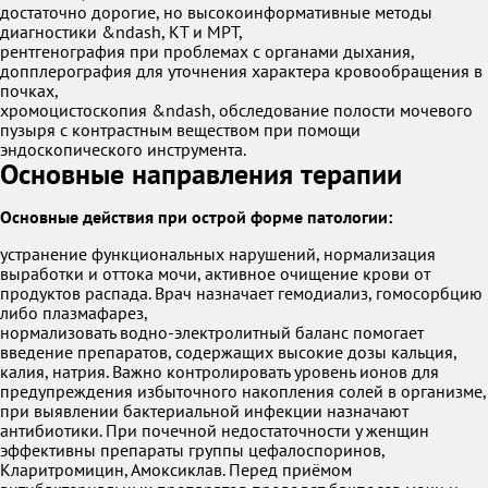
достаточно дорогие, но высокоинформативные методы
диагностики &ndash, КТ и МРТ,
рентгенография при проблемах с органами дыхания,
допплерография для уточнения характера кровообращения в
почках,
хромоцистоскопия &ndash, обследование полости мочевого
пузыря с контрастным веществом при помощи
эндоскопического инструмента.
Основные направления терапии
Основные действия при острой форме патологии:
устранение функциональных нарушений, нормализация
выработки и оттока мочи, активное очищение крови от
продуктов распада. Врач назначает гемодиализ, гомосорбцию
либо плазмафарез,
нормализовать водно-электролитный баланс помогает
введение препаратов, содержащих высокие дозы кальция,
калия, натрия. Важно контролировать уровень ионов для
предупреждения избыточного накопления солей в организме,
при выявлении бактериальной инфекции назначают
антибиотики. При почечной недостаточности у женщин
эффективны препараты группы цефалоспоринов,
Кларитромицин, Амоксиклав. Перед приёмом