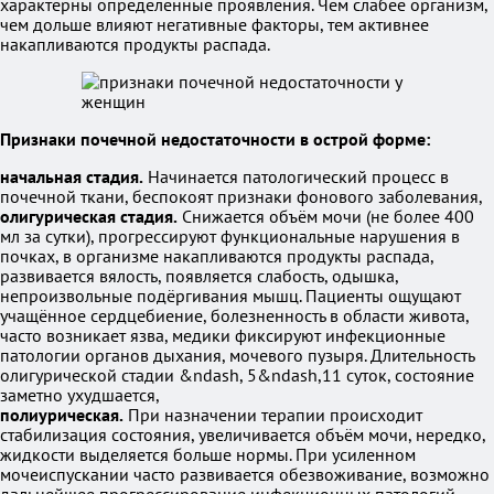
характерны определённые проявления. Чем слабее организм,
чем дольше влияют негативные факторы, тем активнее
накапливаются продукты распада.
Признаки почечной недостаточности в острой форме:
начальная стадия.
Начинается патологический процесс в
почечной ткани, беспокоят признаки фонового заболевания,
олигурическая стадия.
Снижается объём мочи (не более 400
мл за сутки), прогрессируют функциональные нарушения в
почках, в организме накапливаются продукты распада,
развивается вялость, появляется слабость, одышка,
непроизвольные подёргивания мышц. Пациенты ощущают
учащённое сердцебиение, болезненность в области живота,
часто возникает язва, медики фиксируют инфекционные
патологии органов дыхания, мочевого пузыря. Длительность
олигурической стадии &ndash, 5&ndash,11 суток, состояние
заметно ухудшается,
полиурическая.
При назначении терапии происходит
стабилизация состояния, увеличивается объём мочи, нередко,
жидкости выделяется больше нормы. При усиленном
мочеиспускании часто развивается обезвоживание, возможно