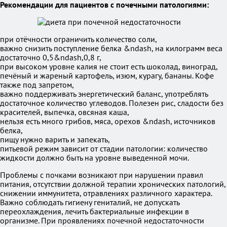
Рекомендации для пациентов с почечными патологиями:
при отёчности ограничить количество соли,
важно снизить поступление белка &ndash, на килограмм веса
достаточно 0,5&ndash,0,8 г,
при высоком уровне калия не стоит есть шоколад, виноград,
печёный и жареный картофель, изюм, курагу, бананы. Кофе
также под запретом,
важно поддерживать энергетический баланс, употреблять
достаточное количество углеводов. Полезен рис, сладости без
красителей, выпечка, овсяная каша,
нельзя есть много грибов, мяса, орехов &ndash, источников
белка,
пищу нужно варить и запекать,
питьевой режим зависит от стадии патологии: количество
жидкости должно быть на уровне выведенной мочи.
Проблемы с почками возникают при нарушении правил
питания, отсутствии должной терапии хронических патологий,
снижении иммунитета, отравлениях различного характера.
Важно соблюдать гигиену гениталий, не допускать
переохлаждения, лечить бактериальные инфекции в
организме. При проявлениях почечной недостаточности