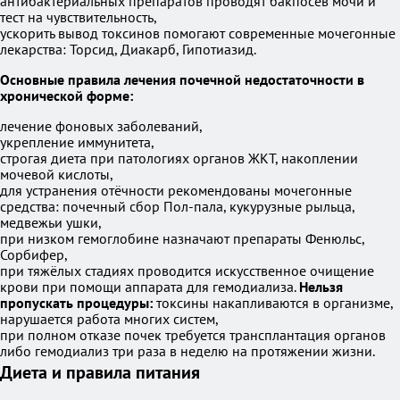
антибактериальных препаратов проводят бакпосев мочи и
тест на чувствительность,
ускорить вывод токсинов помогают современные мочегонные
лекарства: Торсид, Диакарб, Гипотиазид.
Основные правила лечения почечной недостаточности в
хронической форме:
лечение фоновых заболеваний,
укрепление иммунитета,
строгая диета при патологиях органов ЖКТ, накоплении
мочевой кислоты,
для устранения отёчности рекомендованы мочегонные
средства: почечный сбор Пол-пала, кукурузные рыльца,
медвежьи ушки,
при низком гемоглобине назначают препараты Фенюльс,
Сорбифер,
при тяжёлых стадиях проводится искусственное очищение
крови при помощи аппарата для гемодиализа.
Нельзя
пропускать процедуры:
токсины накапливаются в организме,
нарушается работа многих систем,
при полном отказе почек требуется трансплантация органов
либо гемодиализ три раза в неделю на протяжении жизни.
Диета и правила питания