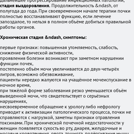
дальнейшее прогрессирование инфекционных патологий,
стадия выздоровления.
Продолжительность &ndash, от
полугода до года. При своевременном начале терапии почки
полностью восстанавливают функцию, если лечение
запоздалое, то нельзя в полном объёме добиться правильной
работы органов.
Хроническая стадия &ndash, симптомы:
первые признаки: повышенная утомляемость, слабость,
снижение физической активности,
проявления болезни возникают при заметном нарушении
функции почек,
постепенно объём мочи увеличивается до двух-четырёх
литров, возможно обезвоживание,
пациенты нередко жалуются на учащённое мочеиспускание в
ночное время,
при тяжёлой форме заболевания резко уменьшается объём
выведенной мочи, что свидетельствует о серьёзных
нарушениях,
несвоевременное обращение к урологу либо нефрологу
приводит к активизации патологического процесса, почки не
справляются с нагрузкой, заметны признаки отравления
токсинами. При хронической почечной недостаточности у
женщин появляется сухость во рту, диарея, желудочные и
носовые кровотечения, рвота, тошнота, подёргивание мышц,