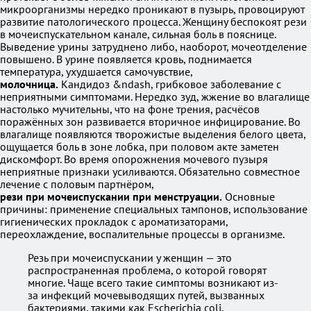
микроорганизмы нередко проникают в пузырь, провоцируют
развитие патологического процесса. Женщину беспокоят рези
в мочеиспускательном канале, сильная боль в пояснице.
Выведение урины затруднено либо, наоборот, мочеотделение
повышено. В урине появляется кровь, поднимается
температура, ухудшается самочувствие,
молочница.
Кандидоз &ndash, грибковое заболевание с
неприятными симптомами. Нередко зуд, жжение во влагалище
настолько мучительны, что на фоне трения, расчёсов
поражённых зон развивается вторичное инфицирование. Во
влагалище появляются творожистые выделения белого цвета,
ощущается боль в зоне лобка, при половом акте заметен
дискомфорт. Во время опорожнения мочевого пузыря
неприятные признаки усиливаются. Обязательно совместное
лечение с половым партнёром,
рези при мочеиспускании при менструации.
Основные
причины: применение специальных тампонов, использование
гигиенических прокладок с ароматизаторами,
переохлаждение, воспалительные процессы в организме.
Резь при мочеиспускании у женщин — это
распространенная проблема, о которой говорят
многие. Чаще всего такие симптомы возникают из-
за инфекций мочевыводящих путей, вызванных
бактериями, такими как Escherichia coli.