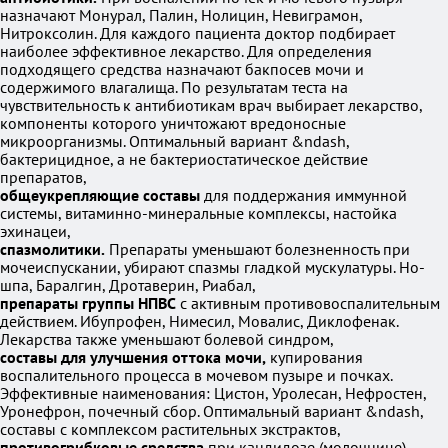
назначают Монурал, Палин, Нолицин, Невиграмон,
Нитроксолин. Для каждого пациента доктор подбирает
наиболее эффективное лекарство. Для определения
подходящего средства назначают бакпосев мочи и
содержимого влагалища. По результатам теста на
чувствительность к антибиотикам врач выбирает лекарство,
компоненты которого уничтожают вредоносные
микроорганизмы. Оптимальный вариант &ndash,
бактерицидное, а не бактериостатическое действие
препаратов,
общеукрепляющие составы
для поддержания иммунной
системы, витаминно-минеральные комплексы, настойка
эхинацеи,
спазмолитики.
Препараты уменьшают болезненность при
мочеиспускании, убирают спазмы гладкой мускулатуры. Но-
шпа, Баралгин, Дротаверин, Риабал,
препараты группы НПВС
с активным противовоспалительным
действием. Ибупрофен, Нимесил, Мовалис, Диклофенак.
Лекарства также уменьшают болевой синдром,
составы для улучшения оттока мочи,
купирования
воспалительного процесса в мочевом пузыре и почках.
Эффективные наименования: Цистон, Уролесан, Нефростен,
Уронефрон, почечный сбор. Оптимальный вариант &ndash,
составы с комплексом растительных экстрактов,
противогрибковые средства
при кандидозе (молочнице).