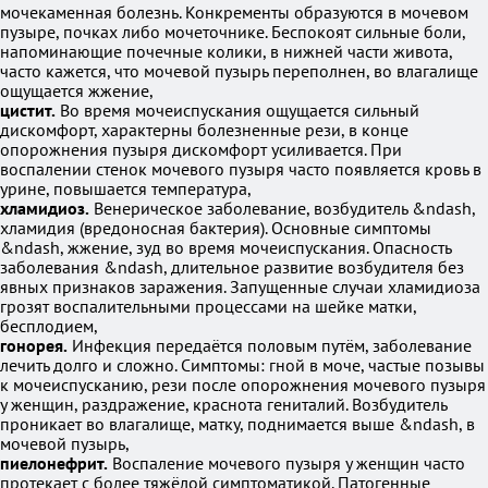
мочекаменная болезнь. Конкременты образуются в мочевом
пузыре, почках либо мочеточнике. Беспокоят сильные боли,
напоминающие почечные колики, в нижней части живота,
часто кажется, что мочевой пузырь переполнен, во влагалище
ощущается жжение,
цистит.
Во время мочеиспускания ощущается сильный
дискомфорт, характерны болезненные рези, в конце
опорожнения пузыря дискомфорт усиливается. При
воспалении стенок мочевого пузыря часто появляется кровь в
урине, повышается температура,
хламидиоз.
Венерическое заболевание, возбудитель &ndash,
хламидия (вредоносная бактерия). Основные симптомы
&ndash, жжение, зуд во время мочеиспускания. Опасность
заболевания &ndash, длительное развитие возбудителя без
явных признаков заражения. Запущенные случаи хламидиоза
грозят воспалительными процессами на шейке матки,
бесплодием,
гонорея.
Инфекция передаётся половым путём, заболевание
лечить долго и сложно. Симптомы: гной в моче, частые позывы
к мочеиспусканию, рези после опорожнения мочевого пузыря
у женщин, раздражение, краснота гениталий. Возбудитель
проникает во влагалище, матку, поднимается выше &ndash, в
мочевой пузырь,
пиелонефрит.
Воспаление мочевого пузыря у женщин часто
протекает с более тяжёлой симптоматикой. Патогенные