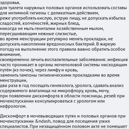
здоровья,
для туалета наружных половых органов использовать составы
для интимной гигиены с деликатным действием,
реже употреблять кислую, острую пищу, не допускать избытка
сладостей, копчёностей, жирных блюд,
никогда не мыть гениталии хозяйственным мылом,
пересушивающим нежные слизистые,
во время менструации регулярно менять прокладки, не
допускать накопления вредоносных бактерий. В жаркую
погоду на выполнение этого правила важно обратить особое
внимание,
своевременно лечить воспалительные заболевания: инфекция
часто проникает в органы мочеполовой системы нисходящим
путём (из почек), через лимфу и кровь,
заменить тампоны гигиеническими прокладками во время
менструации,
два раза в год посещать гинеколога, уролога, сдавать анализ
содержимого влагалища на микрофлору, кровь, мочу,
при появлении дискомфорта в области поясницы, резей при
мочеиспускании консультироваться с урологом или
нефрологом.
Дискомфорт в мочевыводящих путях и половых органов при
мочеиспускании &ndash, повод для посещения узких
специалистов. При незащищённом половом акте не помешает