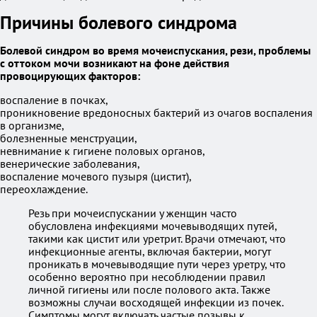
Причины болевого синдрома
Болевой синдром во время мочеиспускания, рези, проблемы
с оттоком мочи возникают на фоне действия
провоцирующих факторов:
воспаление в почках,
проникновение вредоносных бактерий из очагов воспаления
в организме,
болезненные менструации,
невнимание к гигиене половых органов,
венерические заболевания,
воспаление мочевого пузыря (цистит),
переохлаждение.
Резь при мочеиспускании у женщин часто
обусловлена инфекциями мочевыводящих путей,
такими как цистит или уретрит. Врачи отмечают, что
инфекционные агенты, включая бактерии, могут
проникать в мочевыводящие пути через уретру, что
особенно вероятно при несоблюдении правил
личной гигиены или после полового акта. Также
возможны случаи восходящей инфекции из почек.
Симптомы могут включать частые позывы к